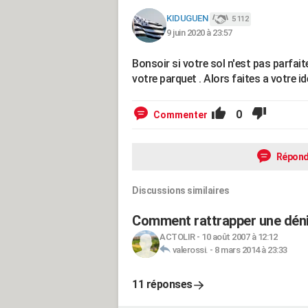
KIDUGUEN
5 112
9 juin 2020 à 23:57
Bonsoir si votre sol n'est pas parfa
votre parquet . Alors faites a votre i
0
Commenter
Répond
Discussions similaires
Comment rattrapper une déniv
ACTOLIR
-
10 août 2007 à 12:12
valerossi.
-
8 mars 2014 à 23:33
11 réponses