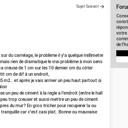
Foru
Sujet Suivant
Conse
const
répon
votre 
commu
de l'h
sur du carrelage, le problème il y'a quelque millimetre
 mais rien de dramatique le vrai problème à mon sens
 ca creuse de 1 cm sur les 10 dernier cm du côter
petit cm de dif à un endroit,
45 m2... et après je vais arriver un peu haut partout si
loir
sse un peu de ciment à la regle a l'endroit (entre le hall
n peu trop creuser et aussi mettre un peu de ciment
 pres du mur? En gros tricher pour recuperer la ou
e tranquille car c'est casi plat.. Bonne ou mauvaise