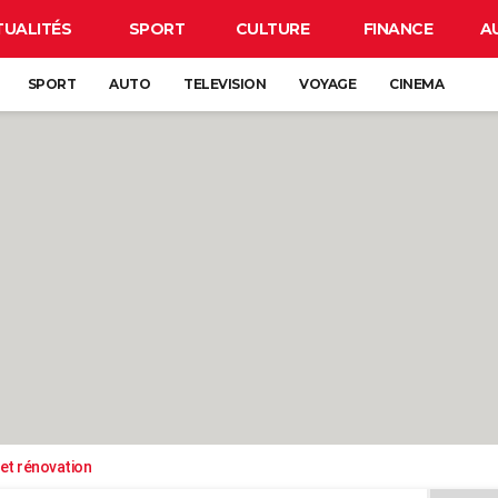
TUALITÉS
SPORT
CULTURE
FINANCE
A
SPORT
AUTO
TELEVISION
VOYAGE
CINEMA
et rénovation