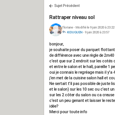
Sujet Précédent
Rattraper niveau sol
floriane
-
Modifié le 9 juin 2020 à 23:22
KIDUGUEN
-
9 juin 2020 à 23:57
bonjour,
je souhaite poser du parquet flottant 
de différence avec une règle de 2m40
c'est que sur 2 endroit sur les cotés
et entre le salon et le hall, pareille 1 
oui je connais le regréage mais il y'a 
j'en met de la cuisine salon hall et cou
Ne sertait t'il pas possible de juste li
et le salon) sur les 10 sec ou c'est u
sur les 2 côter du salon ou ca creuse
c'est un peu genant et laisser le rest
idée?
Merci pour toute info