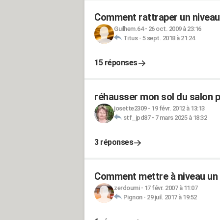
Comment rattraper un niveau 
Guilhem.64
-
26 oct. 2009 à 23:16
Titus
-
5 sept. 2018 à 21:24
15 réponses
réhausser mon sol du salon p
josette2309
-
19 févr. 2012 à 13:13
stf_jpd87
-
7 mars 2025 à 18:32
3 réponses
Comment mettre à niveau un 
zerdoumi
-
17 févr. 2007 à 11:07
Pignon
-
29 juil. 2017 à 19:52