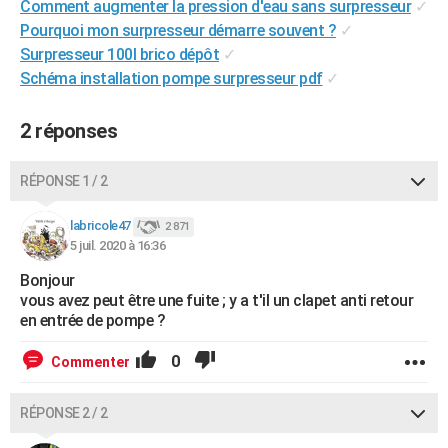
Comment augmenter la pression d'eau sans surpresseur
✓
City break
Voyage de noces
Climat
Destinations
Voyage nature
Forum
+
PHOTO
Pourquoi mon surpresseur démarre souvent ?
✓
Surpresseur 100l brico dépôt
✓
GUIDES D'ACHAT
Schéma installation pompe surpresseur pdf
✓
BONS PLANS
2 réponses
CARTE DE VOEUX
Carte Bonne année
Carte Pâques
Carte de Noël
Carte Saint-Valentin
Carte d'anniversaire
RÉPONSE 1 / 2
DICTIONNAIRE
Biographies
Expressions
Dictionnaire
Citations
Proverbes
labricole47
PROGRAMME TV
2 871
5 juil. 2020 à 16:36
COPAINS D'AVANT
Bonjour
vous avez peut être une fuite ; y a t'il un clapet anti retour
Se connecter
Collèges
Universités
Service militaire
S'inscrire
Lycées
Primaires
Entreprises
Avis de recherche
AVIS DE DÉCÈS
en entrée de pompe ?
FORUM
0
Commenter
Lifestyle
Sport
Television
Cinema
Bricolage
Culture
Auto
Voyage
RÉPONSE 2 / 2