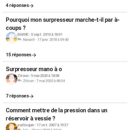
4 réponses
Pourquoi mon surpresseur marche-t-il par à-
coups ?
BARRE
-
5 sept. 2010 à 18:01
Nanard
-
17 janv. 2018 à 09:40
15 réponses
Surpresseur mano à o
Zitoun
-
5 mai 2020 à 18:08
Zitoun
-
7 mai 2020 à 08:04
7 réponses
Comment mettre de la pression dans un
réservoir à vessie ?
patboujan
-
17 oct. 2007 à 19:37