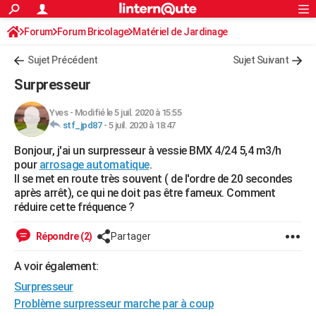
ACTUALITÉS
Forum
Forum Bricolage
Connexion
Matériel de Jardinage
S'inscrire
Rechercher
Société
Education
Villes
Politique
Faits Divers
Monde
+
SPORT
Sujet Précédent
Sujet Suivant
Football
Cyclisme
Forum
Coupe du monde 2026
Tennis
Rugby
CULTURE
Surpresseur
TNT
Cinéma
Musique
Programme TV
Streaming
Sorties cinéma
+
FINANCE
Yves
-
Modifié le 5 juil. 2020 à 15:55
stf_jpd87
-
5 juil. 2020 à 18:47
Impôts
Immobilier
Banque
Crédit
Retraite
Epargne
Risques naturels par ville
Assurance
AUTO
Bonjour, j'ai un surpresseur à vessie BMX 4/24 5,4 m3/h
Réserver un essai
Berlines
Forum auto
Essais
Citadines
SUV
+
HIGH-TECH
pour
arrosage automatique
.
Il se met en route très souvent ( de l'ordre de 20 secondes
Meilleur smartphone
Ordinateurs
Guide high-tech
Mobiles
Internet
Jeux vidéo
+
BRICOLAGE
après arrêt), ce qui ne doit pas être fameux. Comment
réduire cette fréquence ?
Aménagement intérieur
Cuisine
Jardinage
+
Forum
Extérieur
Salle de bains
Rangement
WEEK-END
Répondre (2)
Partager
Escapades
Expositions
Week-end nature
Guides de France
Patrimoine
Musées
+
LIFESTYLE
A voir également:
Bien-être
Mode
+
Art de vivre
Loisirs
Modes de vie
SANTE
Surpresseur
Guide de la santé
Médicaments
+
Alimentation
Maladies
Sommeil
Problème surpresseur marche par à coup
VOYAGE