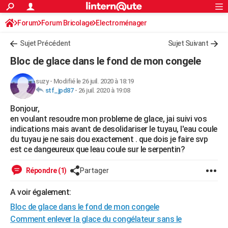
ACTUALITÉS
Forum
Forum Bricolage
Connexion
Electroménager
S'inscrire
Rechercher
Société
Education
Villes
Politique
Faits Divers
Monde
+
SPORT
Sujet Précédent
Sujet Suivant
Football
Cyclisme
Forum
Coupe du monde 2026
Tennis
Rugby
CULTURE
Bloc de glace dans le fond de mon congele
TNT
Cinéma
Musique
Programme TV
Streaming
Sorties cinéma
+
FINANCE
suzy
-
Modifié le 26 juil. 2020 à 18:19
stf_jpd87
-
26 juil. 2020 à 19:08
Impôts
Immobilier
Banque
Crédit
Retraite
Epargne
Risques naturels par ville
Assurance
AUTO
Bonjour,
Réserver un essai
Berlines
Forum auto
Essais
Citadines
SUV
+
HIGH-TECH
en voulant resoudre mon probleme de glace, jai suivi vos
indications mais avant de desolidariser le tuyau, l'eau coule
Meilleur smartphone
Ordinateurs
Guide high-tech
Mobiles
Internet
Jeux vidéo
+
BRICOLAGE
du tuyau je ne sais dou exactement . que dois je faire svp
est ce dangeureux que leau coule sur le serpentin?
Aménagement intérieur
Cuisine
Jardinage
+
Forum
Extérieur
Salle de bains
Rangement
WEEK-END
Répondre (1)
Partager
Escapades
Expositions
Week-end nature
Guides de France
Patrimoine
Musées
+
LIFESTYLE
A voir également:
Bien-être
Mode
+
Art de vivre
Loisirs
Modes de vie
SANTE
Bloc de glace dans le fond de mon congele
Guide de la santé
Médicaments
+
Alimentation
Maladies
Sommeil
Comment enlever la glace du congélateur sans le
VOYAGE