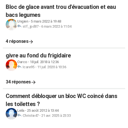
Bloc de glace avant trou d'évacuation et eau
bacs legumes
Ungien
-
5 mars 2022 à 19:48
stf_jpd87
-
6 mars 2022 à 11:04
4 réponses
givre au fond du frigidaire
Oarco
-
18 juil. 2018 à 12:36
Icare95
-
11 juil. 2020 à 10:36
34 réponses
Comment débloquer un bloc WC coincé dans
les toilettes ?
Leila
-
25 août 2012 à 13:44
Christie47
-
21 avr. 2025 à 23:33