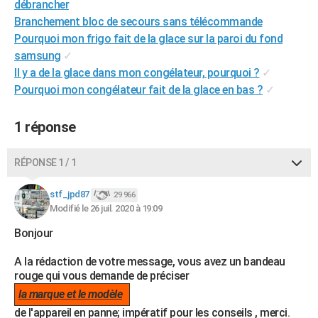
débrancher
City break
Voyage de noces
Climat
Destinations
Voyage nature
Forum
+
PHOTO
Branchement bloc de secours sans télécommande
Pourquoi mon frigo fait de la glace sur la paroi du fond
GUIDES D'ACHAT
samsung
✓
Il y a de la glace dans mon congélateur, pourquoi ?
✓
BONS PLANS
Pourquoi mon congélateur fait de la glace en bas ?
✓
CARTE DE VOEUX
1 réponse
Carte Bonne année
Carte Pâques
Carte de Noël
Carte Saint-Valentin
Carte d'anniversaire
DICTIONNAIRE
Biographies
Expressions
Dictionnaire
Citations
Proverbes
PROGRAMME TV
RÉPONSE 1 / 1
COPAINS D'AVANT
stf_jpd87
29 966
Modifié le 26 juil. 2020 à 19:09
Se connecter
Collèges
Universités
Service militaire
S'inscrire
Lycées
Primaires
Entreprises
Avis de recherche
AVIS DE DÉCÈS
Bonjour
FORUM
A la rédaction de votre message, vous avez un bandeau
Lifestyle
Sport
Television
Cinema
Bricolage
Culture
Auto
Voyage
rouge qui vous demande de préciser
la marque et le modèle
de l'appareil en panne; impératif pour les conseils , merci.