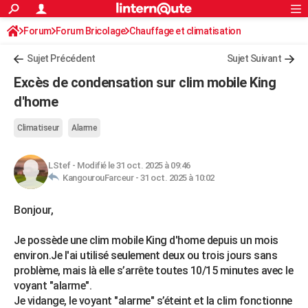
ACTUALITÉS
Forum
Forum Bricolage
Connexion
Chauffage et climatisation
S'inscrire
Rechercher
Société
Education
Villes
Politique
Faits Divers
Monde
+
SPORT
Sujet Précédent
Sujet Suivant
Football
Cyclisme
Forum
Coupe du monde 2026
Tennis
Rugby
CULTURE
Excès de condensation sur clim mobile King
TNT
Cinéma
Musique
Programme TV
Streaming
Sorties cinéma
+
d'home
FINANCE
Impôts
Immobilier
Banque
Crédit
Retraite
Epargne
Risques naturels par ville
Assurance
AUTO
Climatiseur
Alarme
Réserver un essai
Berlines
Forum auto
Essais
Citadines
SUV
+
HIGH-TECH
LStef
-
Modifié le 31 oct. 2025 à 09:46
KangourouFarceur -
31 oct. 2025 à 10:02
Meilleur smartphone
Ordinateurs
Guide high-tech
Mobiles
Internet
Jeux vidéo
+
BRICOLAGE
Aménagement intérieur
Cuisine
Jardinage
+
Forum
Extérieur
Salle de bains
Rangement
Bonjour,
WEEK-END
Escapades
Expositions
Week-end nature
Guides de France
Patrimoine
Musées
+
Je possède une clim mobile King d'home depuis un mois
LIFESTYLE
environ.Je l'ai utilisé seulement deux ou trois jours sans
Bien-être
Mode
+
Art de vivre
Loisirs
Modes de vie
SANTE
problème, mais là elle s’arrête toutes 10/15 minutes avec le
voyant "alarme".
Guide de la santé
Médicaments
+
Alimentation
Maladies
Sommeil
VOYAGE
Je vidange, le voyant "alarme" s’éteint et la clim fonctionne