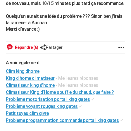
de nouveau, mais 10/15 minutes plus tard ça recommence.
City break
Voyage de noces
Climat
Destinations
Voyage nature
Forum
+
PHOTO
Quelqu'un aurait une idée du problème ??? Sinon ben j'irais
GUIDES D'ACHAT
la ramener à Auchan.
Merci d'avance :)
BONS PLANS
CARTE DE VOEUX
Répondre (6)
Partager
Carte Bonne année
Carte Pâques
Carte de Noël
Carte Saint-Valentin
Carte d'anniversaire
DICTIONNAIRE
A voir également:
Biographies
Expressions
Dictionnaire
Citations
Proverbes
PROGRAMME TV
Clim king dhome
King d'home climatiseur
- Meilleures réponses
COPAINS D'AVANT
Climatiseur king d'home
- Meilleures réponses
Se connecter
Collèges
Universités
Service militaire
S'inscrire
Lycées
Primaires
Entreprises
Avis de recherche
AVIS DE DÉCÈS
Climatiseur King d’Home souffle du chaud, que faire ?
Problème motorisation portail king gates
✓
FORUM
Problème voyant rouges king gates
✓
Lifestyle
Sport
Television
Cinema
Bricolage
Culture
Auto
Voyage
Petit tuyau clim givre
Probleme programmation commande portail king gates
✓