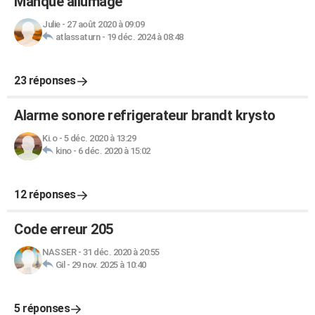
Manque allumage
Julie
-
27 août 2020 à 09:09
atlassaturn
-
19 déc. 2024 à 08:48
23 réponses
Alarme sonore refrigerateur brandt krysto
Ki.o
-
5 déc. 2020 à 13:29
kino
-
6 déc. 2020 à 15:02
12 réponses
Code erreur 205
NASSER
-
31 déc. 2020 à 20:55
Gil
-
29 nov. 2025 à 10:40
5 réponses