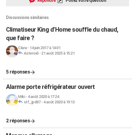
Répondre
Posez votre question
Discussions similaires
Climatiseur King d’Home souffle du chaud,
que faire ?
Clara
-
14 juin 2017 à 14:01
Asteroid
-
21 août 2025 à 15:21
5 réponses
Alarme porte réfrigérateur ouvert
Miki
-
4 août 2020 à 17:24
stf_jpd87
-
4 août 2020 à 19:13
2 réponses