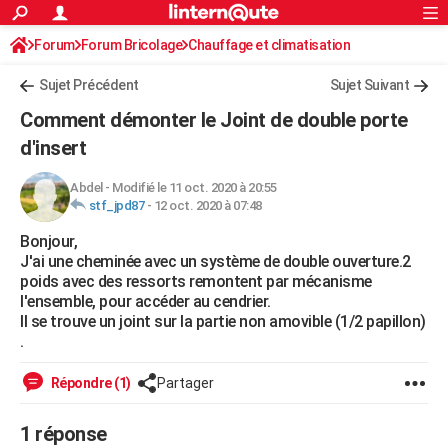
ACTUALITÉS
Forum
Forum Bricolage
Connexion
Chauffage et climatisation
S'inscrire
Rechercher
Société
Education
Villes
Politique
Faits Divers
Monde
+
SPORT
Chauffage bois/pellet/granulés
Sujet Précédent
Sujet Suivant
Football
Cyclisme
Forum
Coupe du monde 2026
Tennis
Rugby
CULTURE
Comment démonter le Joint de double porte
TNT
Cinéma
Musique
Programme TV
Streaming
Sorties cinéma
+
d'insert
FINANCE
Impôts
Immobilier
Banque
Crédit
Retraite
Epargne
Risques naturels par ville
Assurance
AUTO
Abdel
-
Modifié le 11 oct. 2020 à 20:55
stf_jpd87
-
12 oct. 2020 à 07:48
Réserver un essai
Berlines
Forum auto
Essais
Citadines
SUV
+
HIGH-TECH
Bonjour,
J'ai une cheminée avec un système de double ouverture.2
Meilleur smartphone
Ordinateurs
Guide high-tech
Mobiles
Internet
Jeux vidéo
+
BRICOLAGE
poids avec des ressorts remontent par mécanisme
l'ensemble, pour accéder au cendrier.
Aménagement intérieur
Cuisine
Jardinage
+
Forum
Extérieur
Salle de bains
Rangement
WEEK-END
Il se trouve un joint sur la partie non amovible (1/2 papillon)
.
Escapades
Expositions
Week-end nature
Guides de France
Patrimoine
Musées
+
LIFESTYLE
Répondre (1)
Partager
Bien-être
Mode
+
Art de vivre
Loisirs
Modes de vie
SANTE
Guide de la santé
Médicaments
+
Alimentation
Maladies
Sommeil
1 réponse
VOYAGE