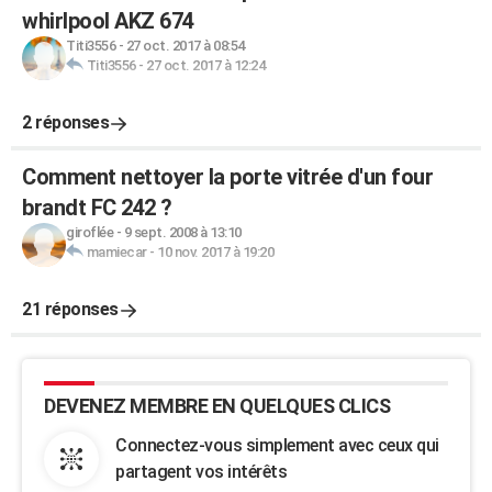
whirlpool AKZ 674
Titi3556
-
27 oct. 2017 à 08:54
Titi3556
-
27 oct. 2017 à 12:24
2 réponses
Comment nettoyer la porte vitrée d'un four
brandt FC 242 ?
giroflée
-
9 sept. 2008 à 13:10
mamiecar
-
10 nov. 2017 à 19:20
21 réponses
DEVENEZ MEMBRE EN QUELQUES CLICS
Connectez-vous simplement avec ceux qui
partagent vos intérêts