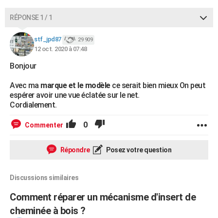
City break
Voyage de noces
Climat
Destinations
Voyage nature
Forum
+
PHOTO
RÉPONSE 1 / 1
GUIDES D'ACHAT
stf_jpd87
29 909
12 oct. 2020 à 07:48
BONS PLANS
Bonjour
CARTE DE VOEUX
Avec ma
marque et le modèle
ce serait bien mieux On peut
Carte Bonne année
Carte Pâques
Carte de Noël
Carte Saint-Valentin
Carte d'anniversaire
DICTIONNAIRE
espérer avoir une vue éclatée sur le net.
Cordialement.
Biographies
Expressions
Dictionnaire
Citations
Proverbes
PROGRAMME TV
0
Commenter
COPAINS D'AVANT
Se connecter
Collèges
Universités
Service militaire
S'inscrire
Lycées
Primaires
Entreprises
Avis de recherche
AVIS DE DÉCÈS
Répondre
Posez votre question
FORUM
Discussions similaires
Lifestyle
Sport
Television
Cinema
Bricolage
Culture
Auto
Voyage
Comment réparer un mécanisme d'insert de
cheminée à bois ?