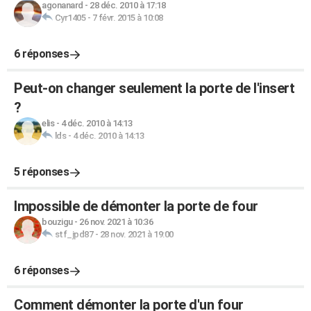
agonanard
-
28 déc. 2010 à 17:18
Cyr1405
-
7 févr. 2015 à 10:08
6 réponses
Peut-on changer seulement la porte de l'insert
?
elis
-
4 déc. 2010 à 14:13
lds
-
4 déc. 2010 à 14:13
5 réponses
Impossible de démonter la porte de four
bouzigu
-
26 nov. 2021 à 10:36
stf_jpd87
-
28 nov. 2021 à 19:00
6 réponses
Comment démonter la porte d'un four