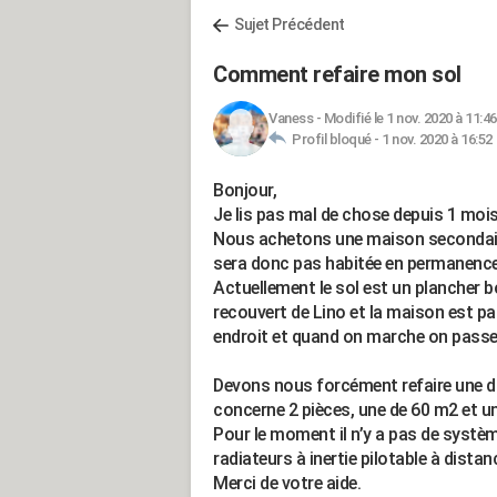
Sujet Précédent
Comment refaire mon sol
Vaness
-
Modifié le 1 nov. 2020 à 11:46
Profil bloqué -
1 nov. 2020 à 16:52
Bonjour,
Je lis pas mal de chose depuis 1 mois
Nous achetons une maison secondaire
sera donc pas habitée en permanence
Actuellement le sol est un plancher b
recouvert de Lino et la maison est pa
endroit et quand on marche on passe 
Devons nous forcément refaire une da
concerne 2 pièces, une de 60 m2 et u
Pour le moment il n’y a pas de syst
radiateurs à inertie pilotable à distan
Merci de votre aide.