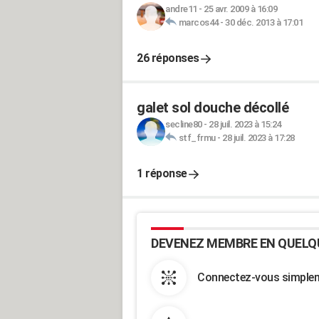
andre11
-
25 avr. 2009 à 16:09
marcos44
-
30 déc. 2013 à 17:01
26 réponses
galet sol douche décollé
secline80
-
28 juil. 2023 à 15:24
stf_frmu
-
28 juil. 2023 à 17:28
1 réponse
DEVENEZ MEMBRE EN QUELQ
Connectez-vous simpleme