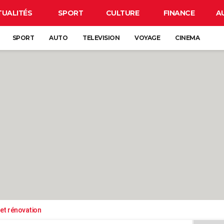
TUALITÉS
SPORT
CULTURE
FINANCE
A
SPORT
AUTO
TELEVISION
VOYAGE
CINEMA
et rénovation