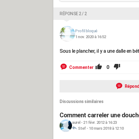
RÉPONSE 2 / 2
Profil bloqué
1 nov. 2020 à 16:52
Sous le plancher, il y a une dalle en bé
0
Commenter
Répond
Discussions similaires
Comment carreler une douche i
aurel
-
21 févr. 2012 à 16:23
Stef
-
10 mars 2018 à 12:10