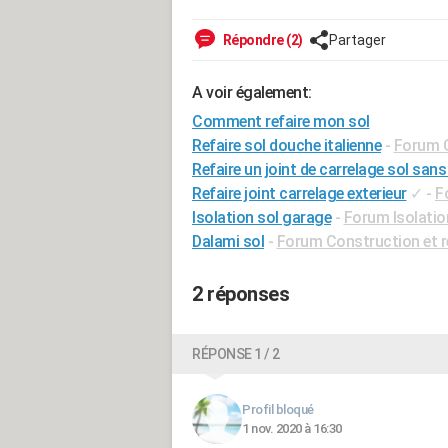
Répondre (2)
Partager
A voir également:
Comment refaire mon sol
Refaire sol douche italienne
-
Forum C
Refaire un joint de carrelage sol sans 
Refaire joint carrelage exterieur
✓
-
F
Isolation sol garage
-
Forum Isolatio
Dalami sol
-
Forum Construction et 
2 réponses
RÉPONSE 1 / 2
Profil bloqué
1 nov. 2020 à 16:30