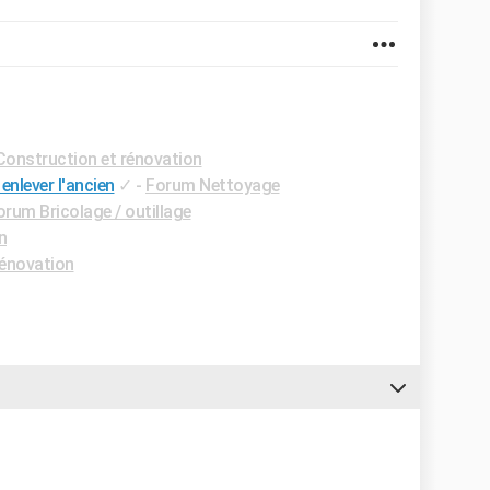
onstruction et rénovation
enlever l'ancien
✓
-
Forum Nettoyage
orum Bricolage / outillage
n
rénovation