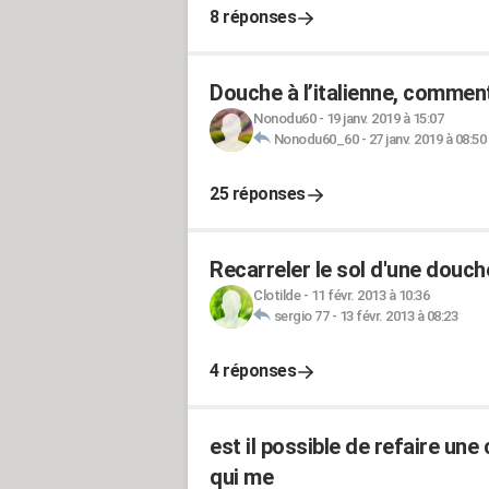
8 réponses
Douche à l’italienne, comment
Nonodu60
-
19 janv. 2019 à 15:07
Nonodu60_60
-
27 janv. 2019 à 08:50
25 réponses
Recarreler le sol d'une douche 
Clotilde
-
11 févr. 2013 à 10:36
sergio 77
-
13 févr. 2013 à 08:23
4 réponses
est il possible de refaire une
qui me