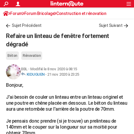
ACTUALITÉS
Forum
Forum Bricolage
Connexion
Construction et rénovation
S'inscrire
Rechercher
Société
Education
Villes
Politique
Faits Divers
Monde
+
SPORT
Sujet Précédent
Sujet Suivant
Football
Cyclisme
Forum
Coupe du monde 2026
Tennis
Rugby
CULTURE
Refaire un linteau de fenêtre fortement
TNT
Cinéma
Musique
Programme TV
Streaming
Sorties cinéma
+
dégradé
FINANCE
Impôts
Immobilier
Banque
Crédit
Retraite
Epargne
Risques naturels par ville
Assurance
AUTO
Béton
Rénovation
Réserver un essai
Berlines
Forum auto
Essais
Citadines
SUV
+
HIGH-TECH
BBL
-
Modifié le 8 nov. 2020 à 08:15
KIDUGUEN
-
21 nov. 2020 à 23:25
Meilleur smartphone
Ordinateurs
Guide high-tech
Mobiles
Internet
Jeux vidéo
+
BRICOLAGE
Bonjour,
Aménagement intérieur
Cuisine
Jardinage
+
Forum
Extérieur
Salle de bains
Rangement
WEEK-END
J'ai besoin de couler un linteau entre un linteau originel et
une poutre en chêne placée en dessous. Le béton du linteau
Escapades
Expositions
Week-end nature
Guides de France
Patrimoine
Musées
+
LIFESTYLE
aura une retombée sur l'arrière de la poutre de 70mm.
Bien-être
Mode
+
Art de vivre
Loisirs
Modes de vie
SANTE
Je pensais donc prendre (si je trouve) un prelinteau de
140mm et le couper sur la longueur sur sa moitié pour
Guide de la santé
Médicaments
+
Alimentation
Maladies
Sommeil
VOYAGE
obtenir 70mm