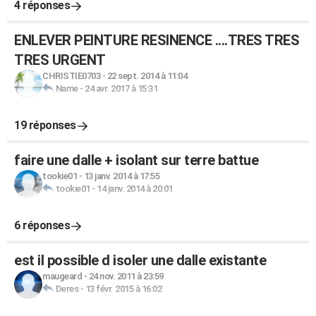
4 réponses
ENLEVER PEINTURE RESINENCE ....TRES TRES
TRES URGENT
CHRISTIE0703
-
22 sept. 2014 à 11:04
Name
-
24 avr. 2017 à 15:31
19 réponses
faire une dalle + isolant sur terre battue
tookie01
-
13 janv. 2014 à 17:55
tookie01
-
14 janv. 2014 à 20:01
6 réponses
est il possible d isoler une dalle existante
maugeard
-
24 nov. 2011 à 23:59
Deres
-
13 févr. 2015 à 16:02