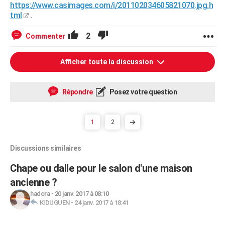
https://www.casimages.com/i/201102034605821070.jpg.h
tml
.
2
Commenter
Afficher toute la discussion
Répondre
Posez votre question
1
2
Discussions similaires
Chape ou dalle pour le salon d'une maison
ancienne ?
hadora
-
20 janv. 2017 à 08:10
KIDUGUEN
-
24 janv. 2017 à 18:41