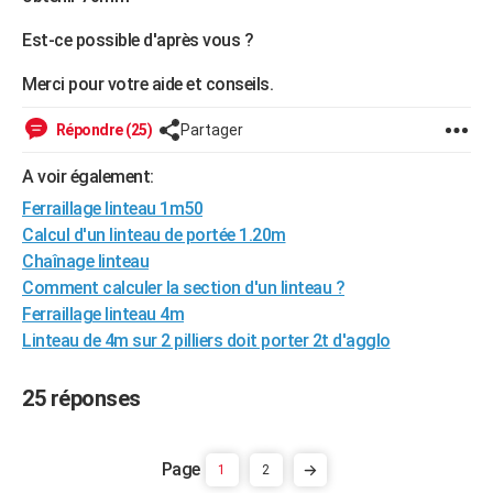
City break
Voyage de noces
Climat
Destinations
Voyage nature
Forum
+
PHOTO
Est-ce possible d'après vous ?
GUIDES D'ACHAT
Merci pour votre aide et conseils.
BONS PLANS
Répondre (25)
Partager
CARTE DE VOEUX
A voir également:
Carte Bonne année
Carte Pâques
Carte de Noël
Carte Saint-Valentin
Carte d'anniversaire
DICTIONNAIRE
Ferraillage linteau 1m50
Calcul d'un linteau de portée 1.20m
Biographies
Expressions
Dictionnaire
Citations
Proverbes
PROGRAMME TV
Chaînage linteau
Comment calculer la section d'un linteau ?
COPAINS D'AVANT
Ferraillage linteau 4m
Se connecter
Collèges
Universités
Service militaire
S'inscrire
Lycées
Primaires
Entreprises
Avis de recherche
AVIS DE DÉCÈS
Linteau de 4m sur 2 pilliers doit porter 2t d'agglo
FORUM
25 réponses
Lifestyle
Sport
Television
Cinema
Bricolage
Culture
Auto
Voyage
1
2