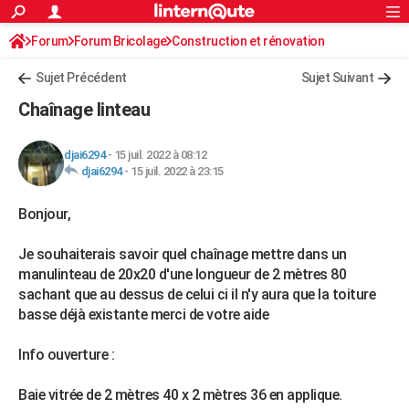
ACTUALITÉS
Forum
Forum Bricolage
Connexion
Construction et rénovation
S'inscrire
Rechercher
Société
Education
Villes
Politique
Faits Divers
Monde
+
SPORT
Sujet Précédent
Sujet Suivant
Football
Cyclisme
Forum
Coupe du monde 2026
Tennis
Rugby
CULTURE
Chaînage linteau
TNT
Cinéma
Musique
Programme TV
Streaming
Sorties cinéma
+
FINANCE
djai6294
-
15 juil. 2022 à 08:12
Impôts
Immobilier
Banque
Crédit
Retraite
Epargne
Risques naturels par ville
Assurance
AUTO
djai6294
-
15 juil. 2022 à 23:15
Réserver un essai
Berlines
Forum auto
Essais
Citadines
SUV
+
HIGH-TECH
Bonjour,
Meilleur smartphone
Ordinateurs
Guide high-tech
Mobiles
Internet
Jeux vidéo
+
BRICOLAGE
Je souhaiterais savoir quel chaînage mettre dans un
manulinteau de 20x20 d'une longueur de 2 mètres 80
Aménagement intérieur
Cuisine
Jardinage
+
Forum
Extérieur
Salle de bains
Rangement
WEEK-END
sachant que au dessus de celui ci il n'y aura que la toiture
basse déjà existante merci de votre aide
Escapades
Expositions
Week-end nature
Guides de France
Patrimoine
Musées
+
LIFESTYLE
Bien-être
Mode
+
Art de vivre
Loisirs
Modes de vie
Info ouverture :
SANTE
Guide de la santé
Médicaments
+
Alimentation
Maladies
Sommeil
Baie vitrée de 2 mètres 40 x 2 mètres 36 en applique.
VOYAGE