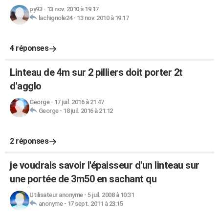
py93
-
13 nov. 2010 à 19:17
lachignole24
-
13 nov. 2010 à 19:17
4 réponses
Linteau de 4m sur 2 pilliers doit porter 2t
d'agglo
George
-
17 juil. 2016 à 21:47
George
-
18 juil. 2016 à 21:12
2 réponses
je voudrais savoir l'épaisseur d'un linteau sur
une portée de 3m50 en sachant qu
Utilisateur anonyme
-
5 juil. 2008 à 10:31
anonyme
-
17 sept. 2011 à 23:15