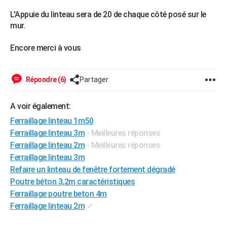
City break
Voyage de noces
Climat
Destinations
Voyage nature
Forum
+
PHOTO
L'Appuie du linteau sera de 20 de chaque côté posé sur le
mur.
GUIDES D'ACHAT
Encore merci à vous
BONS PLANS
CARTE DE VOEUX
Répondre (6)
Partager
Carte Bonne année
Carte Pâques
Carte de Noël
Carte Saint-Valentin
Carte d'anniversaire
DICTIONNAIRE
A voir également:
Biographies
Expressions
Dictionnaire
Citations
Proverbes
PROGRAMME TV
Ferraillage linteau 1m50
Ferraillage linteau 3m
- Meilleures réponses
COPAINS D'AVANT
Ferraillage linteau 2m
- Meilleures réponses
Se connecter
Collèges
Universités
Service militaire
S'inscrire
Lycées
Primaires
Entreprises
Avis de recherche
AVIS DE DÉCÈS
Ferraillage linteau 3m
Refaire un linteau de fenêtre fortement dégradé
FORUM
Poutre béton 3,2m caractéristiques
Ferraillage poutre beton 4m
Lifestyle
Sport
Television
Cinema
Bricolage
Culture
Auto
Voyage
Ferraillage linteau 2m
✓