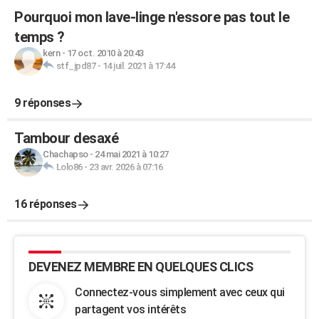
Pourquoi mon lave-linge n'essore pas tout le
temps ?
kern
-
17 oct. 2010 à 20:43
stf_jpd87
-
14 juil. 2021 à 17:44
9 réponses
Tambour desaxé
Chachapso
-
24 mai 2021 à 10:27
Lolo86
-
23 avr. 2026 à 07:16
16 réponses
DEVENEZ MEMBRE EN QUELQUES CLICS
Connectez-vous simplement avec ceux qui
partagent vos intérêts