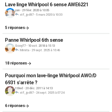
Lave linge Whirlpool 6 sense AWE6221
yan
-
29 févr. 2020 à 10:05
stf_jpd87
-
5 mars 2020 à 10:33
5 réponses
Panne Whirlpool 6th sense
Scoy77
-
10 oct. 2018 à 15:13
Mimita
-
29 sept. 2025 à 10:46
18 réponses
Pourquoi mon lave-linge Whirlpool AWO/D
6931 s'arrête ?
tt8ed
-
20 déc. 2011 à 14:13
stf_jpd87
-
24 sept. 2025 à 07:24
6 réponses