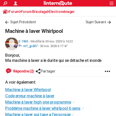
ACTUALITÉS
Forum
Forum Bricolage
Connexion
Electroménager
S'inscrire
Rechercher
Société
Education
Villes
Politique
Faits Divers
Monde
+
SPORT
Sujet Précédent
Sujet Suivant
Football
Cyclisme
Forum
Coupe du monde 2026
Tennis
Rugby
CULTURE
Machine à laver Whirlpool
TNT
Cinéma
Musique
Programme TV
Streaming
Sorties cinéma
+
FINANCE
S.1965
-
Modifié le 30 nov. 2020 à 14:22
stf_jpd87
-
30 nov. 2020 à 17:47
Impôts
Immobilier
Banque
Crédit
Retraite
Epargne
Risques naturels par ville
Assurance
AUTO
Bonjour,
Réserver un essai
Berlines
Forum auto
Essais
Citadines
SUV
+
HIGH-TECH
Ma machine à laver a le durite qui se détache et inonde
Meilleur smartphone
Ordinateurs
Guide high-tech
Mobiles
Internet
Jeux vidéo
+
BRICOLAGE
Répondre (2)
Partager
Aménagement intérieur
Cuisine
Jardinage
+
Forum
Extérieur
Salle de bains
Rangement
WEEK-END
A voir également:
Escapades
Expositions
Week-end nature
Guides de France
Patrimoine
Musées
+
Machine à laver Whirlpool
LIFESTYLE
Code erreur machine à laver
Bien-être
Mode
+
Art de vivre
Loisirs
Modes de vie
SANTE
Machine à laver high one programme
✓
Problème machine à laver whirlpool 6 sens
✓
Guide de la santé
Médicaments
+
Alimentation
Maladies
Sommeil
VOYAGE
Machine a laver qui tape a l'essorage
✓