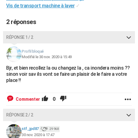
Vis de transport machine à laver
✓
City break
Voyage de noces
Climat
Destinations
Voyage nature
Forum
+
PHOTO
GUIDES D'ACHAT
2 réponses
BONS PLANS
RÉPONSE 1 / 2
CARTE DE VOEUX
Profil bloqué
Carte Bonne année
Carte Pâques
Carte de Noël
Carte Saint-Valentin
Carte d'anniversaire
Modifié le 30 nov. 2020 à 15:49
DICTIONNAIRE
Bjr, et bien recollez la ou changez la , ca inondera moins ??
Biographies
Expressions
Dictionnaire
Citations
Proverbes
PROGRAMME TV
sinon voir sav ils vont se faire un plaisir de le faire a votre
place !!
COPAINS D'AVANT
Se connecter
Collèges
Universités
Service militaire
S'inscrire
Lycées
Primaires
Entreprises
Avis de recherche
AVIS DE DÉCÈS
0
Commenter
FORUM
RÉPONSE 2 / 2
Lifestyle
Sport
Television
Cinema
Bricolage
Culture
Auto
Voyage
stf_jpd87
29 968
30 nov. 2020 à 17:47