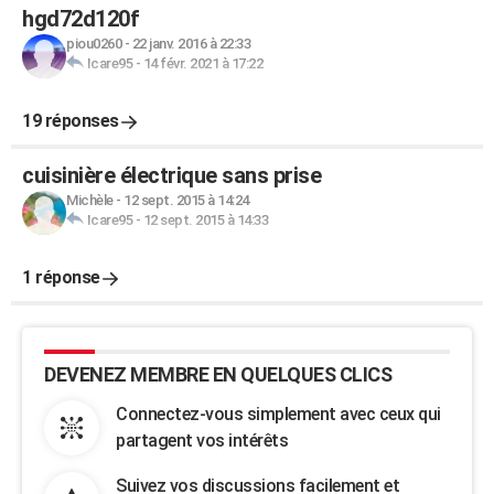
hgd72d120f
piou0260
-
22 janv. 2016 à 22:33
Icare95
-
14 févr. 2021 à 17:22
19 réponses
cuisinière électrique sans prise
Michèle
-
12 sept. 2015 à 14:24
Icare95
-
12 sept. 2015 à 14:33
1 réponse
DEVENEZ MEMBRE EN QUELQUES CLICS
Connectez-vous simplement avec ceux qui
partagent vos intérêts
Suivez vos discussions facilement et