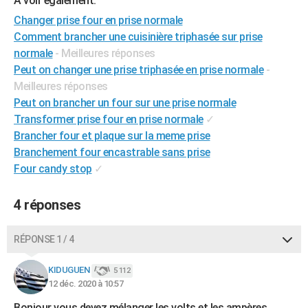
A voir également:
City break
Voyage de noces
Climat
Destinations
Voyage nature
Forum
+
PHOTO
Changer prise four en prise normale
Comment brancher une cuisinière triphasée sur prise
GUIDES D'ACHAT
normale
- Meilleures réponses
Peut on changer une prise triphasée en prise normale
-
BONS PLANS
Meilleures réponses
CARTE DE VOEUX
Peut on brancher un four sur une prise normale
Transformer prise four en prise normale
✓
Carte Bonne année
Carte Pâques
Carte de Noël
Carte Saint-Valentin
Carte d'anniversaire
DICTIONNAIRE
Brancher four et plaque sur la meme prise
Branchement four encastrable sans prise
Biographies
Expressions
Dictionnaire
Citations
Proverbes
PROGRAMME TV
Four candy stop
✓
COPAINS D'AVANT
4 réponses
Se connecter
Collèges
Universités
Service militaire
S'inscrire
Lycées
Primaires
Entreprises
Avis de recherche
AVIS DE DÉCÈS
FORUM
RÉPONSE 1 / 4
Lifestyle
Sport
Television
Cinema
Bricolage
Culture
Auto
Voyage
KIDUGUEN
5 112
12 déc. 2020 à 10:57
Bonjour vous devez mélanger les volts et les ampères .