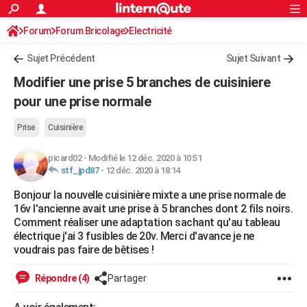
ACTUALITÉS
Forum
Forum Bricolage
Connexion
Electricité
S'inscrire
Rechercher
Société
Education
Villes
Politique
Faits Divers
Monde
+
SPORT
Sujet Précédent
Sujet Suivant
Football
Cyclisme
Forum
Coupe du monde 2026
Tennis
Rugby
CULTURE
Modifier une prise 5 branches de cuisiniere
TNT
Cinéma
Musique
Programme TV
Streaming
Sorties cinéma
+
pour une prise normale
FINANCE
Impôts
Immobilier
Banque
Crédit
Retraite
Epargne
Risques naturels par ville
Assurance
AUTO
Prise
Cuisinière
Réserver un essai
Berlines
Forum auto
Essais
Citadines
SUV
+
HIGH-TECH
picard02
-
Modifié le 12 déc. 2020 à 10:51
stf_jpd87
-
12 déc. 2020 à 18:14
Meilleur smartphone
Ordinateurs
Guide high-tech
Mobiles
Internet
Jeux vidéo
+
BRICOLAGE
Bonjour la nouvelle cuisinière mixte a une prise normale de
16v l'ancienne avait une prise à 5 branches dont 2 fils noirs.
Aménagement intérieur
Cuisine
Jardinage
+
Forum
Extérieur
Salle de bains
Rangement
WEEK-END
Comment réaliser une adaptation sachant qu'au tableau
électrique j'ai 3 fusibles de 20v. Merci d'avance je ne
Escapades
Expositions
Week-end nature
Guides de France
Patrimoine
Musées
+
LIFESTYLE
voudrais pas faire de bêtises !
Bien-être
Mode
+
Art de vivre
Loisirs
Modes de vie
SANTE
Répondre (4)
Partager
Guide de la santé
Médicaments
+
Alimentation
Maladies
Sommeil
VOYAGE