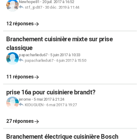
Newhope81
-
20 juil. 2017 à 16:52
stf_jpd87
-
30 déc. 2019 à 11:44
12 réponses
Branchement cuisinière mixte sur prise
classique
papacharliedu67
-
5 juin 2017 à 10:33
papacharliedu67
-
6 juin 2017 à 15:50
11 réponses
prise 16a pour cuisiniere brandt?
jerome
-
5 mai 2017 à 21:24
KIDUGUEN
-
6 mai 2017 à 19:27
27 réponses
Branchement électrique cuisinière Bosch