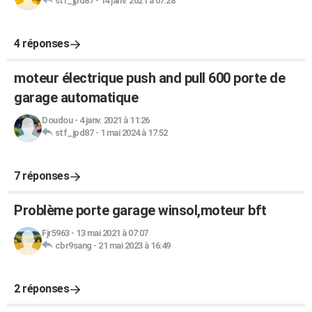
stf_jpd87
-
14 janv. 2021 à 07:28
4 réponses
moteur électrique push and pull 600 porte de
garage automatique
Doudou
-
4 janv. 2021 à 11:26
stf_jpd87
-
1 mai 2024 à 17:52
7 réponses
Problème porte garage winsol,moteur bft
Fjr5963
-
13 mai 2021 à 07:07
cbr9sang
-
21 mai 2023 à 16:49
2 réponses