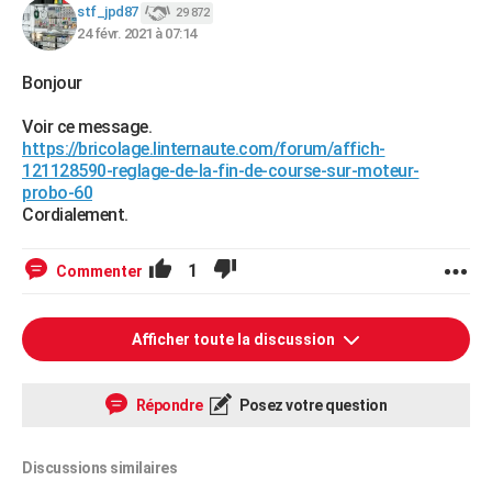
stf_jpd87
29 872
24 févr. 2021 à 07:14
Bonjour
Voir ce message.
https://bricolage.linternaute.com/forum/affich-
121128590-reglage-de-la-fin-de-course-sur-moteur-
probo-60
Cordialement.
1
Commenter
Afficher toute la discussion
Répondre
Posez votre question
Discussions similaires