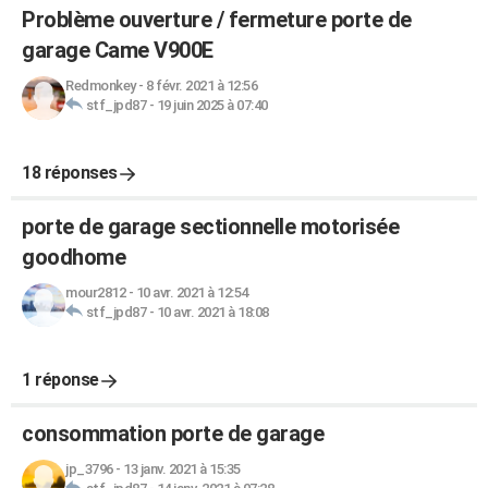
Problème ouverture / fermeture porte de
garage Came V900E
Redmonkey
-
8 févr. 2021 à 12:56
stf_jpd87
-
19 juin 2025 à 07:40
18 réponses
porte de garage sectionnelle motorisée
goodhome
mour2812
-
10 avr. 2021 à 12:54
stf_jpd87
-
10 avr. 2021 à 18:08
1 réponse
consommation porte de garage
jp_3796
-
13 janv. 2021 à 15:35