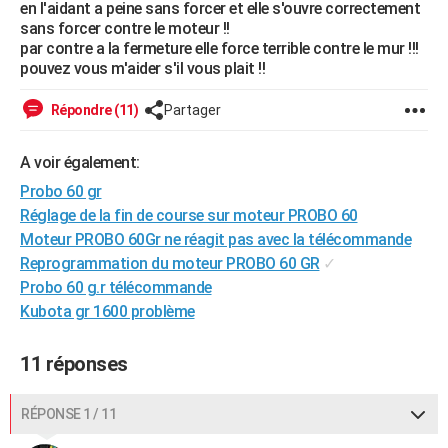
en l'aidant a peine sans forcer et elle s'ouvre correctement
City break
Voyage de noces
Climat
Destinations
Voyage nature
Forum
+
PHOTO
sans forcer contre le moteur !!
par contre a la fermeture elle force terrible contre le mur !!!
GUIDES D'ACHAT
pouvez vous m'aider s'il vous plait !!
BONS PLANS
Répondre (11)
Partager
CARTE DE VOEUX
A voir également:
Carte Bonne année
Carte Pâques
Carte de Noël
Carte Saint-Valentin
Carte d'anniversaire
DICTIONNAIRE
Probo 60 gr
Réglage de la fin de course sur moteur PROBO 60
Biographies
Expressions
Dictionnaire
Citations
Proverbes
PROGRAMME TV
Moteur PROBO 60Gr ne réagit pas avec la télécommande
Reprogrammation du moteur PROBO 60 GR
✓
COPAINS D'AVANT
Probo 60 g.r télécommande
Se connecter
Collèges
Universités
Service militaire
S'inscrire
Lycées
Primaires
Entreprises
Avis de recherche
AVIS DE DÉCÈS
Kubota gr 1600 problème
FORUM
11 réponses
Lifestyle
Sport
Television
Cinema
Bricolage
Culture
Auto
Voyage
RÉPONSE 1 / 11