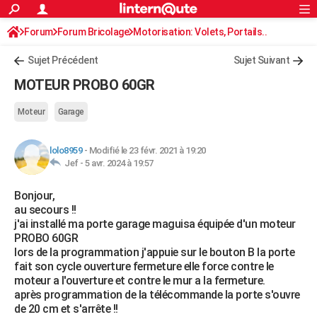
ACTUALITÉS
Forum
Forum Bricolage
Connexion
Motorisation: Volets, Portails..
S'inscrire
Rechercher
Société
Education
Villes
Politique
Faits Divers
Monde
+
SPORT
Sujet Précédent
Sujet Suivant
Football
Cyclisme
Forum
Coupe du monde 2026
Tennis
Rugby
CULTURE
MOTEUR PROBO 60GR
TNT
Cinéma
Musique
Programme TV
Streaming
Sorties cinéma
+
FINANCE
Moteur
Garage
Impôts
Immobilier
Banque
Crédit
Retraite
Epargne
Risques naturels par ville
Assurance
AUTO
lolo8959
-
Modifié le 23 févr. 2021 à 19:20
Réserver un essai
Berlines
Forum auto
Essais
Citadines
SUV
+
HIGH-TECH
Jef -
5 avr. 2024 à 19:57
Meilleur smartphone
Ordinateurs
Guide high-tech
Mobiles
Internet
Jeux vidéo
+
BRICOLAGE
Bonjour,
au secours !!
Aménagement intérieur
Cuisine
Jardinage
+
Forum
Extérieur
Salle de bains
Rangement
WEEK-END
j'ai installé ma porte garage maguisa équipée d'un moteur
PROBO 60GR
Escapades
Expositions
Week-end nature
Guides de France
Patrimoine
Musées
+
LIFESTYLE
lors de la programmation j'appuie sur le bouton B la porte
fait son cycle ouverture fermeture elle force contre le
Bien-être
Mode
+
Art de vivre
Loisirs
Modes de vie
SANTE
moteur a l'ouverture et contre le mur a la fermeture.
après programmation de la télécommande la porte s'ouvre
Guide de la santé
Médicaments
+
Alimentation
Maladies
Sommeil
VOYAGE
de 20 cm et s'arrête !!