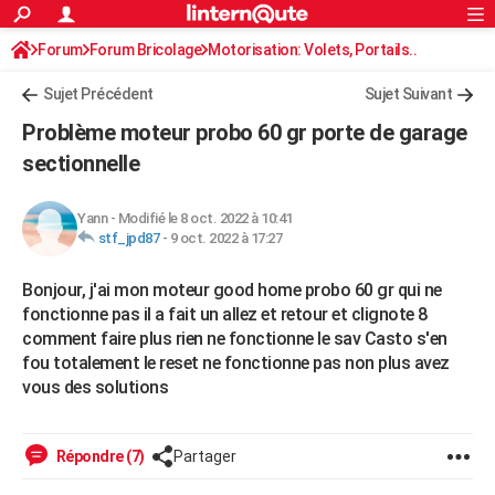
ACTUALITÉS
Forum
Forum Bricolage
Connexion
Motorisation: Volets, Portails..
S'inscrire
Rechercher
Société
Education
Villes
Politique
Faits Divers
Monde
+
SPORT
Sujet Précédent
Sujet Suivant
Football
Cyclisme
Forum
Coupe du monde 2026
Tennis
Rugby
CULTURE
Problème moteur probo 60 gr porte de garage
TNT
Cinéma
Musique
Programme TV
Streaming
Sorties cinéma
+
sectionnelle
FINANCE
Impôts
Immobilier
Banque
Crédit
Retraite
Epargne
Risques naturels par ville
Assurance
AUTO
Yann
-
Modifié le 8 oct. 2022 à 10:41
stf_jpd87
-
9 oct. 2022 à 17:27
Réserver un essai
Berlines
Forum auto
Essais
Citadines
SUV
+
HIGH-TECH
Bonjour, j'ai mon moteur good home probo 60 gr qui ne
Meilleur smartphone
Ordinateurs
Guide high-tech
Mobiles
Internet
Jeux vidéo
+
BRICOLAGE
fonctionne pas il a fait un allez et retour et clignote 8
Aménagement intérieur
Cuisine
Jardinage
+
Forum
Extérieur
Salle de bains
Rangement
comment faire plus rien ne fonctionne le sav Casto s'en
WEEK-END
fou totalement le reset ne fonctionne pas non plus avez
Escapades
Expositions
Week-end nature
Guides de France
Patrimoine
Musées
+
vous des solutions
LIFESTYLE
Bien-être
Mode
+
Art de vivre
Loisirs
Modes de vie
SANTE
Répondre (7)
Partager
Guide de la santé
Médicaments
+
Alimentation
Maladies
Sommeil
VOYAGE