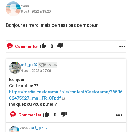
Yann
8 oct. 2022 à 19:20
Bonjour et merci mais ce n'est pas ce moteur....
0
Commenter
stf_jpd87
29 845
9 oct. 2022 à 07:06
Bonjour
Cette notice ??
https://media.castorama.fr/is/content/Castorama/36636
02475927_mnl_FR_CFpdf
Indiquez où vous buter ?
0
Commenter
Yann
>
stf_jpd87