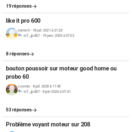
19 réponses
like it pro 600
namich
-
18 juil. 2021 à 21:20
stf_jpd87
-
19 janv. 2025 à 07:52
8 réponses
bouton poussoir sur moteur good home ou
probo 60
cosmix
-
8 juil. 2020 à 17:45
stf_jpd87
-
8 juin 2026 à 07:41
53 réponses
Problème voyant moteur sur 208