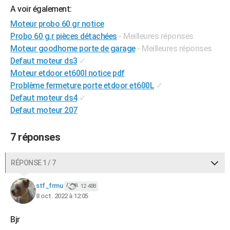
A voir également:
City break
Voyage de noces
Climat
Destinations
Voyage nature
Forum
+
PHOTO
Moteur probo 60 gr notice
GUIDES D'ACHAT
Probo 60 g.r pièces détachées
- Meilleures réponses
Moteur goodhome porte de garage
- Meilleures réponses
BONS PLANS
Defaut moteur ds3
✓
Moteur etdoor et600l notice pdf
CARTE DE VOEUX
Problème fermeture porte etdoor et600L
✓
Carte Bonne année
Carte Pâques
Carte de Noël
Carte Saint-Valentin
Carte d'anniversaire
DICTIONNAIRE
Defaut moteur ds4
✓
Defaut moteur 207
Biographies
Expressions
Dictionnaire
Citations
Proverbes
PROGRAMME TV
7 réponses
COPAINS D'AVANT
Se connecter
Collèges
Universités
Service militaire
S'inscrire
Lycées
Primaires
Entreprises
Avis de recherche
AVIS DE DÉCÈS
RÉPONSE 1 / 7
FORUM
stf_frmu
12 488
8 oct. 2022 à 12:05
Lifestyle
Sport
Television
Cinema
Bricolage
Culture
Auto
Voyage
Bjr