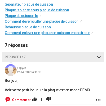
Separateur plaque de cuisson
City break
Voyage de noces
Climat
Destinations
Voyage nature
Forum
+
PHOTO
Plaque isolante sous plaque de cuisson
GUIDES D'ACHAT
Plaque de cuisson lo
✓
Comment déverrouiller une plaque de cuisson
✓
BONS PLANS
Rehausse plaque de cuisson
Comment enlever une plaque de cuisson encastrable
✓
CARTE DE VOEUX
Carte Bonne année
Carte Pâques
Carte de Noël
Carte Saint-Valentin
Carte d'anniversaire
DICTIONNAIRE
7 réponses
Biographies
Expressions
Dictionnaire
Citations
Proverbes
PROGRAMME TV
RÉPONSE 1 / 7
COPAINS D'AVANT
papy35
Se connecter
Collèges
Universités
Service militaire
S'inscrire
Lycées
Primaires
Entreprises
Avis de recherche
12 avr. 2021 à 16:33
AVIS DE DÉCÈS
Bonjour,
FORUM
Voir votre petit bouquin la plaque est en mode DEMO
Lifestyle
Sport
Television
Cinema
Bricolage
Culture
Auto
Voyage
1
Commenter