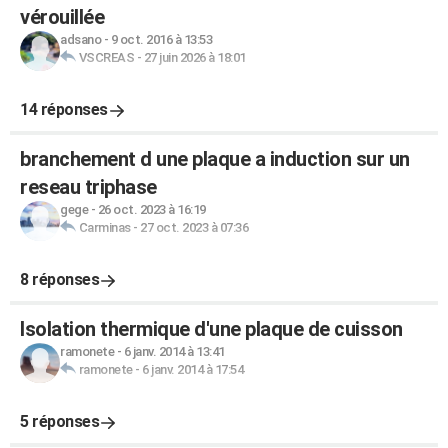
vérouillée
adsano
-
9 oct. 2016 à 13:53
VSCREAS
-
27 juin 2026 à 18:01
14 réponses
branchement d une plaque a induction sur un
reseau triphase
gege
-
26 oct. 2023 à 16:19
Carminas
-
27 oct. 2023 à 07:36
8 réponses
Isolation thermique d'une plaque de cuisson
ramonete
-
6 janv. 2014 à 13:41
ramonete
-
6 janv. 2014 à 17:54
5 réponses