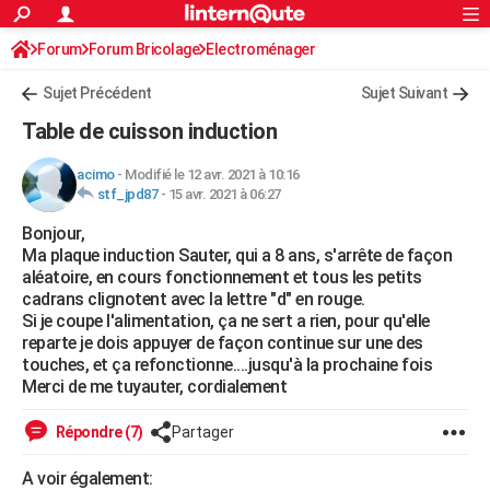
ACTUALITÉS
Forum
Forum Bricolage
Connexion
Electroménager
S'inscrire
Rechercher
Société
Education
Villes
Politique
Faits Divers
Monde
+
SPORT
Sujet Précédent
Sujet Suivant
Football
Cyclisme
Forum
Coupe du monde 2026
Tennis
Rugby
CULTURE
Table de cuisson induction
TNT
Cinéma
Musique
Programme TV
Streaming
Sorties cinéma
+
FINANCE
acimo
-
Modifié le 12 avr. 2021 à 10:16
stf_jpd87
-
15 avr. 2021 à 06:27
Impôts
Immobilier
Banque
Crédit
Retraite
Epargne
Risques naturels par ville
Assurance
AUTO
Bonjour,
Réserver un essai
Berlines
Forum auto
Essais
Citadines
SUV
+
HIGH-TECH
Ma plaque induction Sauter, qui a 8 ans, s'arrête de façon
aléatoire, en cours fonctionnement et tous les petits
Meilleur smartphone
Ordinateurs
Guide high-tech
Mobiles
Internet
Jeux vidéo
+
BRICOLAGE
cadrans clignotent avec la lettre "d" en rouge.
Si je coupe l'alimentation, ça ne sert a rien, pour qu'elle
Aménagement intérieur
Cuisine
Jardinage
+
Forum
Extérieur
Salle de bains
Rangement
WEEK-END
reparte je dois appuyer de façon continue sur une des
touches, et ça refonctionne....jusqu'à la prochaine fois
Escapades
Expositions
Week-end nature
Guides de France
Patrimoine
Musées
+
LIFESTYLE
Merci de me tuyauter, cordialement
Bien-être
Mode
+
Art de vivre
Loisirs
Modes de vie
SANTE
Répondre (7)
Partager
Guide de la santé
Médicaments
+
Alimentation
Maladies
Sommeil
VOYAGE
A voir également: