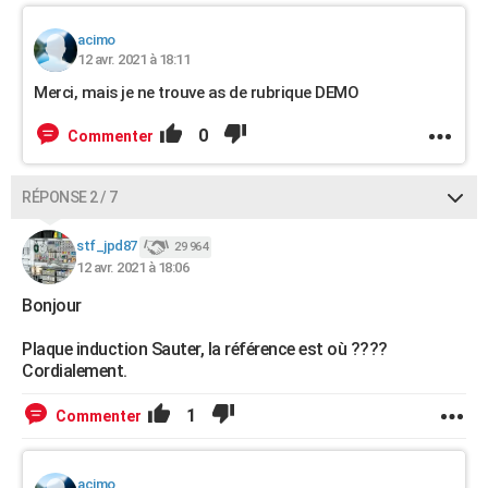
acimo
12 avr. 2021 à 18:11
Merci, mais je ne trouve as de rubrique DEMO
0
Commenter
RÉPONSE 2 / 7
stf_jpd87
29 964
12 avr. 2021 à 18:06
Bonjour
Plaque induction Sauter, la référence est où ????
Cordialement.
1
Commenter
acimo