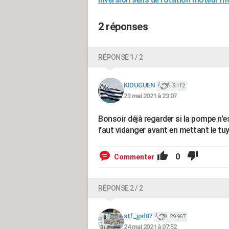
2 réponses
RÉPONSE 1 / 2
KIDUGUEN
5 112
23 mai 2021 à 23:07
Bonsoir déjà regarder si la pompe n'es
faut vidanger avant en mettant le tuy
0
Commenter
RÉPONSE 2 / 2
stf_jpd87
29 967
24 mai 2021 à 07:52