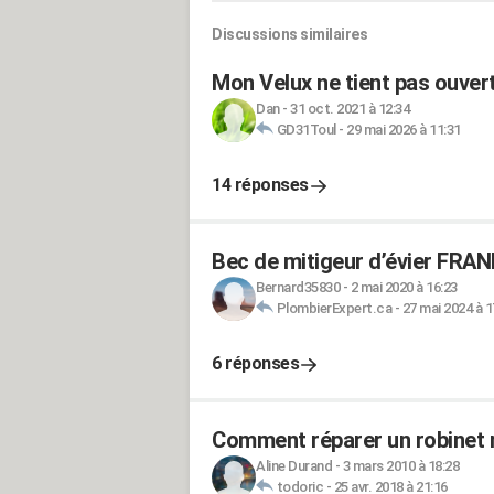
Discussions similaires
Mon Velux ne tient pas ouver
Dan
-
31 oct. 2021 à 12:34
GD31Toul
-
29 mai 2026 à 11:31
14 réponses
Bec de mitigeur d’évier FRANKE
Bernard35830
-
2 mai 2020 à 16:23
PlombierExpert.ca
-
27 mai 2024 à 1
6 réponses
Comment réparer un robinet 
Aline Durand
-
3 mars 2010 à 18:28
todoric
-
25 avr. 2018 à 21:16