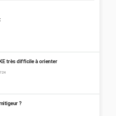
t
 très difficile à orienter
7:24
mitigeur ?