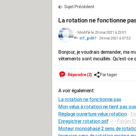
Sujet Précédent
La rotation ne fonctionne pa
.
-
Modifié le 23 mai 2021 à 23:01
stf_jpd87
-
24 mai 2021 à 07:52
Bonjour, je voudrais demander, ma mac
vêtements sont mouillés. Qu'est-ce qu
Répondre (2)
Partager
A voir également:
La rotation ne fonctionne pas
Mon velux à rotation ne tient pas ouv
Réglage ouverture velux rotation
-
Fo
Enregistrer rotation pdf
✓
-
Forum El
Moteur monophasé 2 sens de rotatio
Inversion sens de rotation moteur m