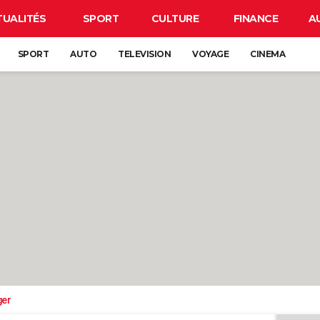
TUALITÉS
SPORT
CULTURE
FINANCE
A
SPORT
AUTO
TELEVISION
VOYAGE
CINEMA
ger