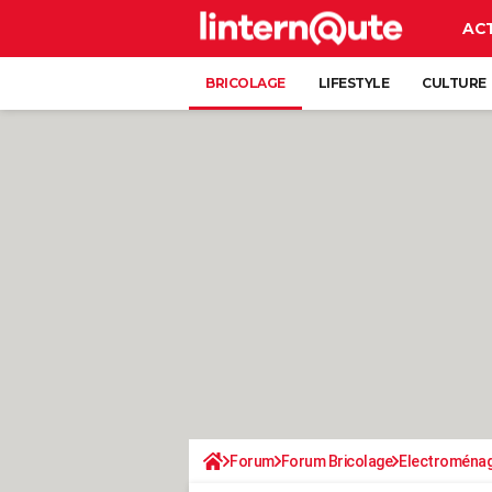
AC
BRICOLAGE
LIFESTYLE
CULTURE
Forum
Forum Bricolage
Electroména