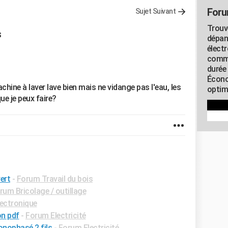
Foru
Sujet Suivant
Trouv
s
dépan
élect
commu
durée
Écono
hine à laver lave bien mais ne vidange pas l'eau, les
optimi
e je peux faire?
ert
-
Forum Travail du bois
rum Bricolage / outillage
ectronique
n pdf
-
Forum Electricité
onophasé 2 fils
-
Forum Electricité