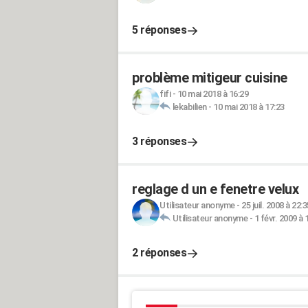
5 réponses
problème mitigeur cuisine
fifi
-
10 mai 2018 à 16:29
lekabilien
-
10 mai 2018 à 17:23
3 réponses
reglage d un e fenetre velux
Utilisateur anonyme
-
25 juil. 2008 à 22:3
Utilisateur anonyme
-
1 févr. 2009 à 
2 réponses