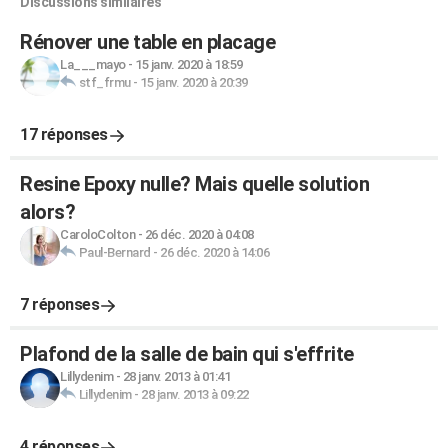
Discussions similaires
Rénover une table en placage
La___mayo
-
15 janv. 2020 à 18:59
stf_frmu
-
15 janv. 2020 à 20:39
17 réponses
Resine Epoxy nulle? Mais quelle solution
alors?
CaroloColton
-
26 déc. 2020 à 04:08
Paul-Bernard
-
26 déc. 2020 à 14:06
7 réponses
Plafond de la salle de bain qui s'effrite
Lillydenim
-
28 janv. 2013 à 01:41
Lillydenim
-
28 janv. 2013 à 09:22
4 réponses