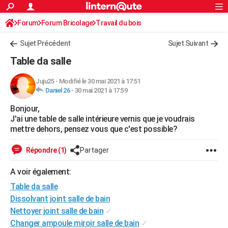
ACTUALITÉS
Forum
Forum Bricolage
Connexion
Travail du bois
S'inscrire
Rechercher
Société
Education
Villes
Politique
Faits Divers
Monde
+
SPORT
Sujet Précédent
Sujet Suivant
Football
Cyclisme
Forum
Coupe du monde 2026
Tennis
Rugby
CULTURE
Table da salle
TNT
Cinéma
Musique
Programme TV
Streaming
Sorties cinéma
+
FINANCE
Juju25
-
Modifié le 30 mai 2021 à 17:51
Daniel 26
-
30 mai 2021 à 17:59
Impôts
Immobilier
Banque
Crédit
Retraite
Epargne
Risques naturels par ville
Assurance
AUTO
Bonjour,
Réserver un essai
Berlines
Forum auto
Essais
Citadines
SUV
+
HIGH-TECH
J'ai une table de salle intérieure vernis que je voudrais
mettre dehors, pensez vous que c'est possible?
Meilleur smartphone
Ordinateurs
Guide high-tech
Mobiles
Internet
Jeux vidéo
+
BRICOLAGE
Répondre (1)
Partager
Aménagement intérieur
Cuisine
Jardinage
+
Forum
Extérieur
Salle de bains
Rangement
WEEK-END
A voir également:
Escapades
Expositions
Week-end nature
Guides de France
Patrimoine
Musées
+
LIFESTYLE
Table da salle
Bien-être
Mode
+
Art de vivre
Loisirs
Modes de vie
Dissolvant joint salle de bain
SANTE
Nettoyer joint salle de bain
✓
Guide de la santé
Médicaments
+
Alimentation
Maladies
Sommeil
VOYAGE
Changer ampoule miroir salle de bain
✓