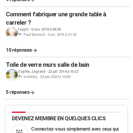
Comment fabriquer une grande table à
carreler ?
toupti
-
5 nov. 2010 à 08:38
Paul-Bernard
-
4 avr. 2015 à 21:20
10 réponses
Toile de verre murs salle de bain
Sophie_Legrand
-
22 juil. 2014 à 16:22
Ioshinku
-
23 juin 2020 à 14:08
5 réponses
DEVENEZ MEMBRE EN QUELQUES CLICS
Connectez-vous simplement avec ceux qui