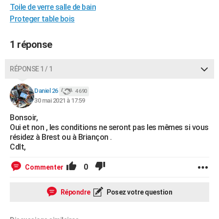
Toile de verre salle de bain
City break
Voyage de noces
Climat
Destinations
Voyage nature
Forum
+
PHOTO
Proteger table bois
GUIDES D'ACHAT
1 réponse
BONS PLANS
RÉPONSE 1 / 1
CARTE DE VOEUX
Carte Bonne année
Carte Pâques
Carte de Noël
Carte Saint-Valentin
Carte d'anniversaire
DICTIONNAIRE
Daniel 26
4 690
30 mai 2021 à 17:59
Biographies
Expressions
Dictionnaire
Citations
Proverbes
PROGRAMME TV
Bonsoir,
Oui et non , les conditions ne seront pas les mêmes si vous
COPAINS D'AVANT
résidez à Brest ou à Briançon .
Cdlt,
Se connecter
Collèges
Universités
Service militaire
S'inscrire
Lycées
Primaires
Entreprises
Avis de recherche
AVIS DE DÉCÈS
0
Commenter
FORUM
Lifestyle
Sport
Television
Cinema
Bricolage
Culture
Auto
Voyage
Répondre
Posez votre question