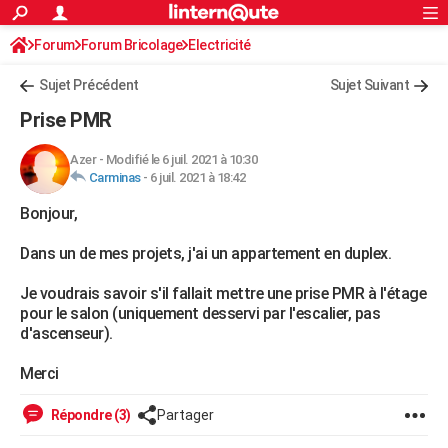
ACTUALITÉS
Forum
Forum Bricolage
Connexion
Electricité
S'inscrire
Rechercher
Société
Education
Villes
Politique
Faits Divers
Monde
+
SPORT
Sujet Précédent
Sujet Suivant
Football
Cyclisme
Forum
Coupe du monde 2026
Tennis
Rugby
CULTURE
Prise PMR
TNT
Cinéma
Musique
Programme TV
Streaming
Sorties cinéma
+
FINANCE
Azer
-
Modifié le 6 juil. 2021 à 10:30
Carminas
-
6 juil. 2021 à 18:42
Impôts
Immobilier
Banque
Crédit
Retraite
Epargne
Risques naturels par ville
Assurance
AUTO
Bonjour,
Réserver un essai
Berlines
Forum auto
Essais
Citadines
SUV
+
HIGH-TECH
Dans un de mes projets, j'ai un appartement en duplex.
Meilleur smartphone
Ordinateurs
Guide high-tech
Mobiles
Internet
Jeux vidéo
+
BRICOLAGE
Je voudrais savoir s'il fallait mettre une prise PMR à l'étage
Aménagement intérieur
Cuisine
Jardinage
+
Forum
Extérieur
Salle de bains
Rangement
WEEK-END
pour le salon (uniquement desservi par l'escalier, pas
d'ascenseur).
Escapades
Expositions
Week-end nature
Guides de France
Patrimoine
Musées
+
LIFESTYLE
Merci
Bien-être
Mode
+
Art de vivre
Loisirs
Modes de vie
SANTE
Répondre (3)
Partager
Guide de la santé
Médicaments
+
Alimentation
Maladies
Sommeil
VOYAGE