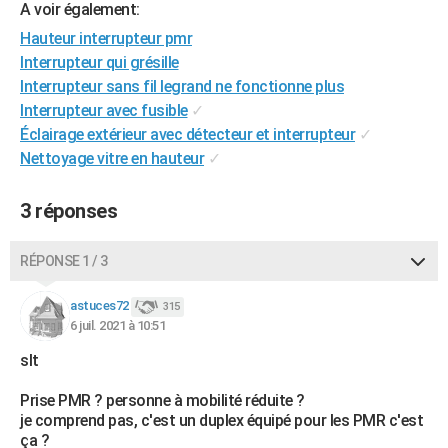
A voir également:
City break
Voyage de noces
Climat
Destinations
Voyage nature
Forum
+
PHOTO
Hauteur interrupteur pmr
Interrupteur qui grésille
GUIDES D'ACHAT
Interrupteur sans fil legrand ne fonctionne plus
BONS PLANS
Interrupteur avec fusible
✓
Éclairage extérieur avec détecteur et interrupteur
✓
CARTE DE VOEUX
Nettoyage vitre en hauteur
✓
Carte Bonne année
Carte Pâques
Carte de Noël
Carte Saint-Valentin
Carte d'anniversaire
DICTIONNAIRE
3 réponses
Biographies
Expressions
Dictionnaire
Citations
Proverbes
PROGRAMME TV
RÉPONSE 1 / 3
COPAINS D'AVANT
Se connecter
Collèges
Universités
Service militaire
S'inscrire
Lycées
Primaires
Entreprises
Avis de recherche
astuces72
315
AVIS DE DÉCÈS
6 juil. 2021 à 10:51
FORUM
slt
Lifestyle
Sport
Television
Cinema
Bricolage
Culture
Auto
Voyage
Prise PMR ? personne à mobilité réduite ?
je comprend pas, c'est un duplex équipé pour les PMR c'est
ça ?