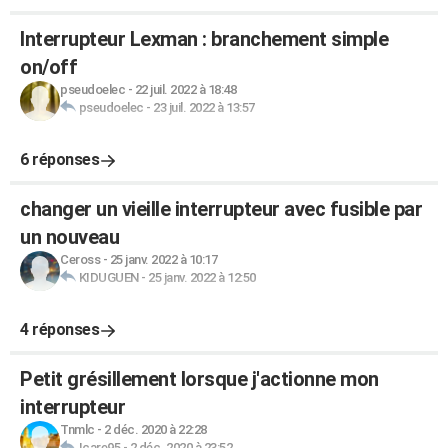
Interrupteur Lexman : branchement simple
on/off
pseudoelec
-
22 juil. 2022 à 18:48
pseudoelec
-
23 juil. 2022 à 13:57
6 réponses
changer un vieille interrupteur avec fusible par
un nouveau
Ceross
-
25 janv. 2022 à 10:17
KIDUGUEN
-
25 janv. 2022 à 12:50
4 réponses
Petit grésillement lorsque j'actionne mon
interrupteur
Tnmlc
-
2 déc. 2020 à 22:28
Icare95
-
2 déc. 2020 à 23:52