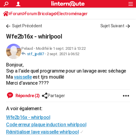
ACTUALITÉS
Forum
Forum Bricolage
Connexion
Electroménager
S'inscrire
Rechercher
Société
Education
Villes
Politique
Faits Divers
Monde
+
SPORT
Sujet Précédent
Sujet Suivant
Football
Cyclisme
Forum
Coupe du monde 2026
Tennis
Rugby
CULTURE
Wfe2b16x - whirlpool
TNT
Cinéma
Musique
Programme TV
Streaming
Sorties cinéma
+
FINANCE
Pelaud
-
Modifié le 1 sept. 2021 à 13:22
stf_jpd87
-
2 sept. 2021 à 06:52
Impôts
Immobilier
Banque
Crédit
Retraite
Epargne
Risques naturels par ville
Assurance
AUTO
Bonjour,
Réserver un essai
Berlines
Forum auto
Essais
Citadines
SUV
+
HIGH-TECH
Svp a l’aide quel programme pour un lavage avec séchage
Ma
vaisselle
est tjrs mouillé
Meilleur smartphone
Ordinateurs
Guide high-tech
Mobiles
Internet
Jeux vidéo
+
BRICOLAGE
Merci d’avance ????
Aménagement intérieur
Cuisine
Jardinage
+
Forum
Extérieur
Salle de bains
Rangement
WEEK-END
Répondre (2)
Partager
Escapades
Expositions
Week-end nature
Guides de France
Patrimoine
Musées
+
LIFESTYLE
A voir également:
Wfe2b16x - whirlpool
Bien-être
Mode
+
Art de vivre
Loisirs
Modes de vie
SANTE
Code erreur plaque induction whirlpool
Guide de la santé
Médicaments
+
Alimentation
Maladies
Sommeil
VOYAGE
Réinitialiser lave vaisselle whirlpool
✓