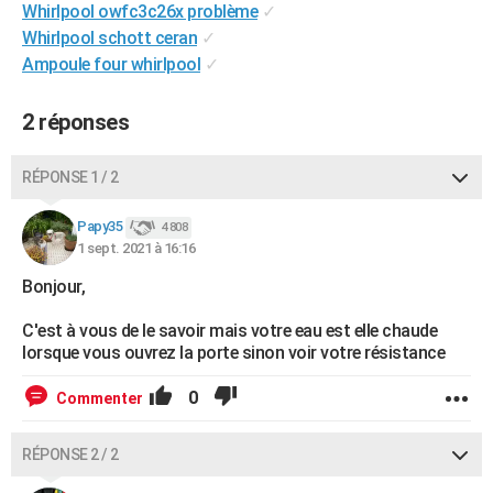
Whirlpool owfc3c26x problème
✓
City break
Voyage de noces
Climat
Destinations
Voyage nature
Forum
+
PHOTO
Whirlpool schott ceran
✓
Ampoule four whirlpool
✓
GUIDES D'ACHAT
BONS PLANS
2 réponses
CARTE DE VOEUX
RÉPONSE 1 / 2
Carte Bonne année
Carte Pâques
Carte de Noël
Carte Saint-Valentin
Carte d'anniversaire
DICTIONNAIRE
Papy35
4 808
Biographies
Expressions
Dictionnaire
Citations
Proverbes
1 sept. 2021 à 16:16
PROGRAMME TV
Bonjour,
COPAINS D'AVANT
C'est à vous de le savoir mais votre eau est elle chaude
Se connecter
Collèges
Universités
Service militaire
S'inscrire
Lycées
Primaires
Entreprises
Avis de recherche
AVIS DE DÉCÈS
lorsque vous ouvrez la porte sinon voir votre résistance
FORUM
0
Commenter
Lifestyle
Sport
Television
Cinema
Bricolage
Culture
Auto
Voyage
RÉPONSE 2 / 2