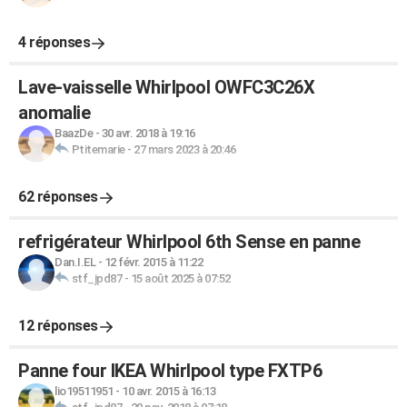
4 réponses
Lave-vaisselle Whirlpool OWFC3C26X
anomalie
BaazDe
-
30 avr. 2018 à 19:16
Ptitemarie
-
27 mars 2023 à 20:46
62 réponses
refrigérateur Whirlpool 6th Sense en panne
Dan.I.EL
-
12 févr. 2015 à 11:22
stf_jpd87
-
15 août 2025 à 07:52
12 réponses
Panne four IKEA Whirlpool type FXTP6
lio19511951
-
10 avr. 2015 à 16:13