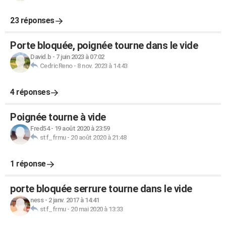
23 réponses
Porte bloquée, poignée tourne dans le vide
David.b
-
7 juin 2023 à 07:02
CedricReno
-
8 nov. 2023 à 14:43
4 réponses
Poignée tourne à vide
Fred54
-
19 août 2020 à 23:59
stf_frmu
-
20 août 2020 à 21:48
1 réponse
porte bloquée serrure tourne dans le vide
ness
-
2 janv. 2017 à 14:41
stf_frmu
-
20 mai 2020 à 13:33