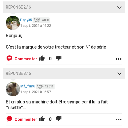
RÉPONSE 2 / 6
Papy35
4 808
1 sept. 2021 à 16:22
Bonjour,
C'est la marque de votre tracteur et son N° de série
0
Commenter
RÉPONSE 3 / 6
stf_frmu
12 511
1 sept. 2021 à 16:57
Et en plus sa machine doit être sympa car il lui a fait
''risette''...
0
Commenter