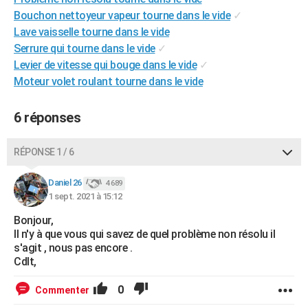
City break
Voyage de noces
Climat
Destinations
Voyage nature
Forum
+
Bouchon nettoyeur vapeur tourne dans le vide
✓
PHOTO
Lave vaisselle tourne dans le vide
GUIDES D'ACHAT
Serrure qui tourne dans le vide
✓
Levier de vitesse qui bouge dans le vide
✓
BONS PLANS
Moteur volet roulant tourne dans le vide
CARTE DE VOEUX
6 réponses
Carte Bonne année
Carte Pâques
Carte de Noël
Carte Saint-Valentin
Carte d'anniversaire
DICTIONNAIRE
RÉPONSE 1 / 6
Biographies
Expressions
Dictionnaire
Citations
Proverbes
PROGRAMME TV
Daniel 26
COPAINS D'AVANT
4 689
1 sept. 2021 à 15:12
Se connecter
Collèges
Universités
Service militaire
S'inscrire
Lycées
Primaires
Entreprises
Avis de recherche
AVIS DE DÉCÈS
Bonjour,
Il n'y à que vous qui savez de quel problème non résolu il
FORUM
s'agit , nous pas encore .
Cdlt,
Lifestyle
Sport
Television
Cinema
Bricolage
Culture
Auto
Voyage
0
Commenter