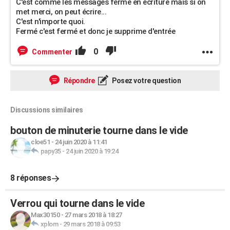
C'est comme les messages fermé en écriture mais si on
met merci, on peut écrire...
C'est n'importe quoi.
Fermé c'est fermé et donc je supprime d'entrée
0
Commenter
Répondre
Posez votre question
Discussions similaires
bouton de minuterie tourne dans le vide
cloe51
-
24 juin 2020 à 11:41
papy35
-
24 juin 2020 à 19:24
8 réponses
Verrou qui tourne dans le vide
Max30150
-
27 mars 2018 à 18:27
xplom
-
29 mars 2018 à 09:53