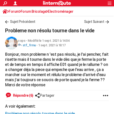
ACTUALITÉS
Forum
Forum Bricolage
Connexion
Electroménager
S'inscrire
Rechercher
Société
Education
Villes
Politique
Faits Divers
Monde
+
SPORT
Sujet Précédent
Sujet Suivant
Football
Cyclisme
Forum
Coupe du monde 2026
Tennis
Rugby
CULTURE
Probleme non résolu tourne dans le vide
TNT
Cinéma
Musique
Programme TV
Streaming
Sorties cinéma
+
FINANCE
cops
-
Modifié le 1 sept. 2021 à 14:04
stf_frmu
-
1 sept. 2021 à 18:17
Impôts
Immobilier
Banque
Crédit
Retraite
Epargne
Risques naturels par ville
Assurance
AUTO
Bonjour, mon probleme n 'est pas résolu, je l'ai pencher, fait
Réserver un essai
Berlines
Forum auto
Essais
Citadines
SUV
+
HIGH-TECH
risette mais il tourne dans le vide dès que je ferme la porte
et de temps en temps il affiche E01 quand je le rallume ? on
Meilleur smartphone
Ordinateurs
Guide high-tech
Mobiles
Internet
Jeux vidéo
+
BRICOLAGE
a changer déja la piece qui empeche que l'eau arrive , ça a
marcher sur le moment et rélulu le probleme d'arrivé d'eau
Aménagement intérieur
Cuisine
Jardinage
+
Forum
Extérieur
Salle de bains
Rangement
WEEK-END
mais j'ai toujours ce soucis de porte quand je la ferme ??
Merci de votre réponse
Escapades
Expositions
Week-end nature
Guides de France
Patrimoine
Musées
+
LIFESTYLE
Répondre (6)
Partager
Bien-être
Mode
+
Art de vivre
Loisirs
Modes de vie
SANTE
A voir également:
Guide de la santé
Médicaments
+
Alimentation
Maladies
Sommeil
VOYAGE
Probleme non résolu tourne dans le vide