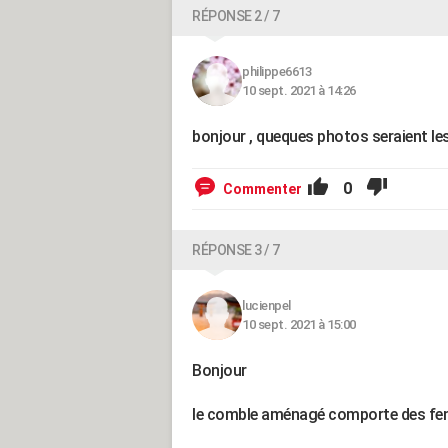
RÉPONSE 2 / 7
philippe6613
10 sept. 2021 à 14:26
bonjour , queques photos seraient les 
0
Commenter
RÉPONSE 3 / 7
lucienpel
10 sept. 2021 à 15:00
Bonjour
le comble aménagé comporte des fenêtr