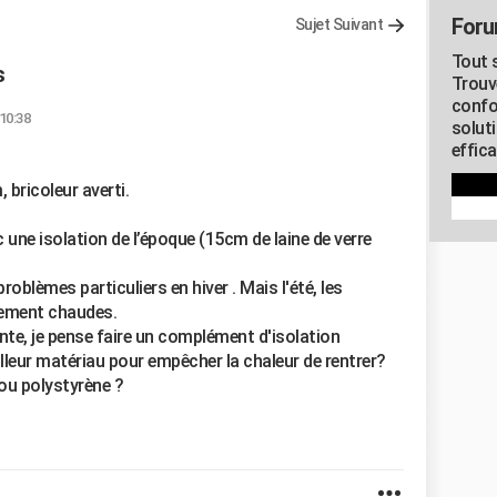
Foru
Sujet Suivant
Tout s
s
Trouv
confo
 10:38
soluti
effica
 bricoleur averti.
 une isolation de l’époque (15cm de laine de verre
roblèmes particuliers en hiver . Mais l'été, les
ement chaudes.
te, je pense faire un complément d'isolation
meilleur matériau pour empêcher la chaleur de rentrer?
ou polystyrène ?