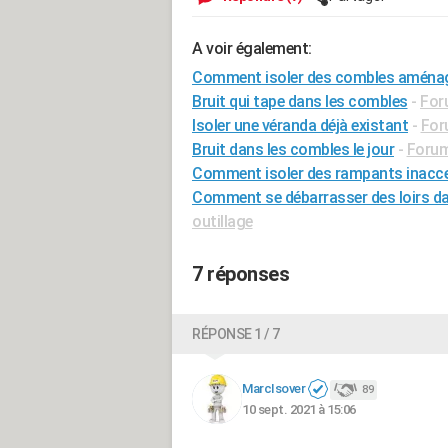
A voir également:
Comment isoler des combles aménag
Bruit qui tape dans les combles
-
For
Isoler une véranda déjà existant
-
For
Bruit dans les combles le jour
-
Forum
Comment isoler des rampants inacce
Comment se débarrasser des loirs da
outillage
7 réponses
RÉPONSE 1 / 7
MarcIsover
89
10 sept. 2021 à 15:06