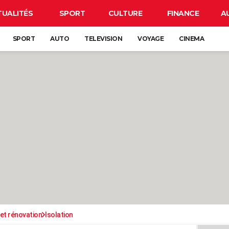
TUALITÉS
SPORT
CULTURE
FINANCE
A
SPORT
AUTO
TELEVISION
VOYAGE
CINEMA
et rénovation
Isolation