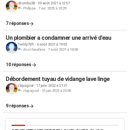
ribombu2B
-
30 août 2021 à 12:57
Philippe
-
7 avr. 2025 à 18:29
7 réponses
Un plombier a condamner une arrivé d'eau
Teddy78fr
-
6 août 2021 à 19:03
docchaudiere
-
7 août 2021 à 18:08
10 réponses
Débordement tuyau de vidange lave linge
clapagoal
-
17 janv. 2022 à 21:31
clapagoal
-
10 juin 2022 à 23:00
9 réponses