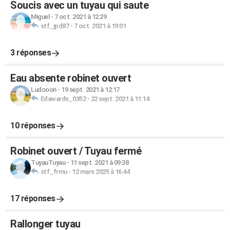
Soucis avec un tuyau qui saute
Miguel
-
7 oct. 2021 à 12:29
stf_jpd87
-
7 oct. 2021 à 19:01
3 réponses
Eau absente robinet ouvert
Ludooon
-
19 sept. 2021 à 12:17
Edawards_0352
-
22 sept. 2021 à 11:14
10 réponses
Robinet ouvert / Tuyau fermé
TuyauTuyau
-
11 sept. 2021 à 09:38
stf_frmu
-
12 mars 2025 à 16:44
17 réponses
Rallonger tuyau