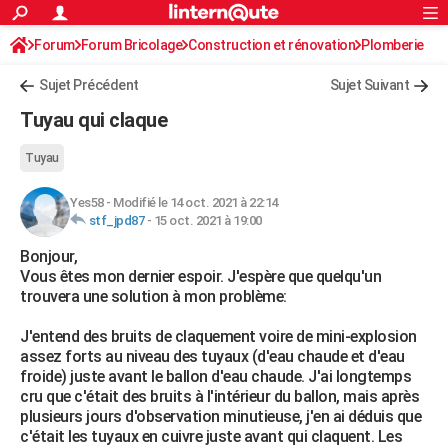
ACTUALITÉS
Forum
Forum Bricolage
Connexion
Construction et rénovation
S'inscrire
Plomberie
Rechercher
Société
Education
Villes
Politique
Faits Divers
Monde
+
SPORT
Sujet Précédent
Sujet Suivant
Football
Cyclisme
Forum
Coupe du monde 2026
Tennis
Rugby
CULTURE
Tuyau qui claque
TNT
Cinéma
Musique
Programme TV
Streaming
Sorties cinéma
+
FINANCE
Tuyau
Impôts
Immobilier
Banque
Crédit
Retraite
Epargne
Risques naturels par ville
Assurance
AUTO
Yes58
-
Modifié le 14 oct. 2021 à 22:14
stf_jpd87
-
15 oct. 2021 à 19:00
Réserver un essai
Berlines
Forum auto
Essais
Citadines
SUV
+
HIGH-TECH
Bonjour,
Meilleur smartphone
Ordinateurs
Guide high-tech
Mobiles
Internet
Jeux vidéo
+
BRICOLAGE
Vous êtes mon dernier espoir. J'espère que quelqu'un
trouvera une solution à mon problème:
Aménagement intérieur
Cuisine
Jardinage
+
Forum
Extérieur
Salle de bains
Rangement
WEEK-END
J'entend des bruits de claquement voire de mini-explosion
Escapades
Expositions
Week-end nature
Guides de France
Patrimoine
Musées
+
LIFESTYLE
assez forts au niveau des tuyaux (d'eau chaude et d'eau
froide) juste avant le ballon d'eau chaude. J'ai longtemps
Bien-être
Mode
+
Art de vivre
Loisirs
Modes de vie
SANTE
cru que c'était des bruits à l'intérieur du ballon, mais après
plusieurs jours d'observation minutieuse, j'en ai déduis que
Guide de la santé
Médicaments
+
Alimentation
Maladies
Sommeil
VOYAGE
c'était les tuyaux en cuivre juste avant qui claquent. Les