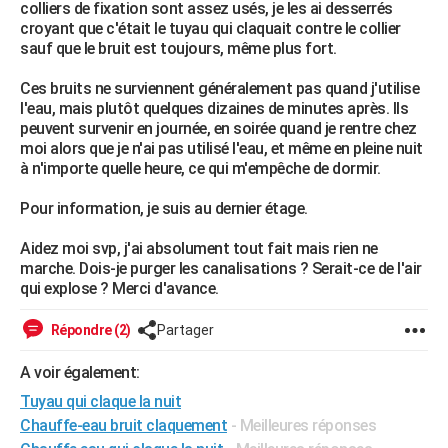
colliers de fixation sont assez usés, je les ai desserrés
City break
Voyage de noces
Climat
Destinations
Voyage nature
Forum
+
PHOTO
croyant que c'était le tuyau qui claquait contre le collier
sauf que le bruit est toujours, même plus fort.
GUIDES D'ACHAT
Ces bruits ne surviennent généralement pas quand j'utilise
BONS PLANS
l'eau, mais plutôt quelques dizaines de minutes après. Ils
peuvent survenir en journée, en soirée quand je rentre chez
CARTE DE VOEUX
moi alors que je n'ai pas utilisé l'eau, et même en pleine nuit
à n'importe quelle heure, ce qui m'empêche de dormir.
Carte Bonne année
Carte Pâques
Carte de Noël
Carte Saint-Valentin
Carte d'anniversaire
DICTIONNAIRE
Pour information, je suis au dernier étage.
Biographies
Expressions
Dictionnaire
Citations
Proverbes
PROGRAMME TV
Aidez moi svp, j'ai absolument tout fait mais rien ne
COPAINS D'AVANT
marche. Dois-je purger les canalisations ? Serait-ce de l'air
qui explose ? Merci d'avance.
Se connecter
Collèges
Universités
Service militaire
S'inscrire
Lycées
Primaires
Entreprises
Avis de recherche
AVIS DE DÉCÈS
Répondre (2)
Partager
FORUM
A voir également:
Lifestyle
Sport
Television
Cinema
Bricolage
Culture
Auto
Voyage
Tuyau qui claque la nuit
Chauffe-eau bruit claquement
- Meilleures réponses