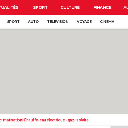
TUALITÉS
SPORT
CULTURE
FINANCE
A
SPORT
AUTO
TELEVISION
VOYAGE
CINEMA
climatisation
Chauffe-eau électrique - gaz- solaire