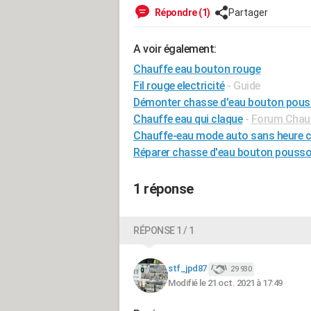
Répondre (1)
Partager
A voir également:
Chauffe eau bouton rouge
Fil rouge electricité
- Guide
Démonter chasse d'eau bouton pouss
Chauffe eau qui claque
-
Forum Chauf
Chauffe-eau mode auto sans heure c
Réparer chasse d'eau bouton pousso
1 réponse
RÉPONSE 1 / 1
stf_jpd87
29 930
Modifié le 21 oct. 2021 à 17:49