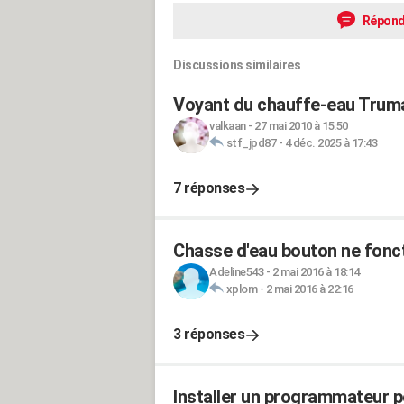
Répond
Discussions similaires
Voyant du chauffe-eau Trum
valkaan
-
27 mai 2010 à 15:50
stf_jpd87
-
4 déc. 2025 à 17:43
7 réponses
Chasse d'eau bouton ne fonc
Adeline543
-
2 mai 2016 à 18:14
xplom
-
2 mai 2016 à 22:16
3 réponses
Installer un programmateur 