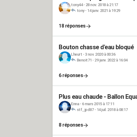
tony44
-
28 nov. 2018 à 21:17
tony
-
14 janv. 2021 à 19:29
18 réponses
Bouton chasse d'eau bloqué
Lheurt
-
3 nov. 2020 à 00:36
Benoit71
-
29 janv. 2022 à 16:04
6 réponses
Plus eau chaude - Ballon Equ
Enna
-
6 mars 2015 à 17:11
stf_jpd87
-
14 juil. 2018 à 08:17
8 réponses