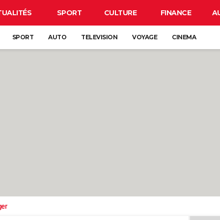
TUALITÉS
SPORT
CULTURE
FINANCE
A
SPORT
AUTO
TELEVISION
VOYAGE
CINEMA
ger