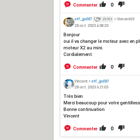
0
Commenter
stf_jpd87
>
Vincent69
29 913
28 oct. 2023 à 08:20
Bonjour
oui il va changer le moteur avec en p
moteur X2 au mini.
Cordialement.
0
Commenter
Vincent
>
stf_jpd87
28 oct. 2023 à 21:03
Très bien
Merci beaucoup pour votre gentilless
Bonne continuation
Vincent
0
Commenter