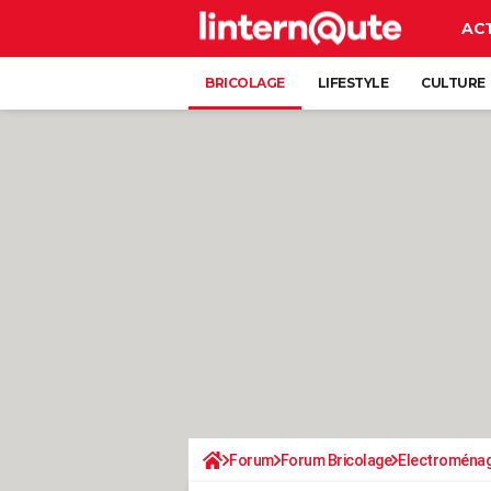
AC
BRICOLAGE
LIFESTYLE
CULTURE
Forum
Forum Bricolage
Electroména