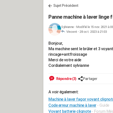
Sujet Précédent
Panne machine à laver linge 
Sylvianne
-
Modifié le 15 nov. 2021 à 0
Vincent -
28 oct. 2023 à 21:03
Bonjour,
Ma machine sent le brûler et 3 voyan
rincage+antfroissage
Merci de votre aide
Cordialement sylvianne
Répondre (3)
Partager
A voir également:
Machine à laver fagor voyant clignot
Code erreur machine à laver
- Guide
Voyant batterie clignote
-
Forum Méca