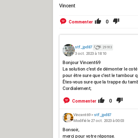
Vincent
0
Commenter
stf_jpd87
29 913
3 oct. 2023 à 18:10
Bonjour Vincent69
La solution c'est de démonter le coté
pour être sure que c'est le tambour q
Êtes-vous sure que la trappe du tam
Cordialement;
0
Commenter
Vincent69
>
stf_jpd87
Modifié le 27 oct. 2023 à 00:03
Bonsoir,
merci pour votre réponse.