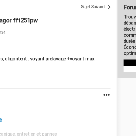
Foru
Sujet Suivant
Trouv
fagor fft251pw
dépan
élect
8:34
commu
durée
Écono
optimi
ts, cligontent : voyant prelavage +voyant maxi
e
nique, entretien et pannes