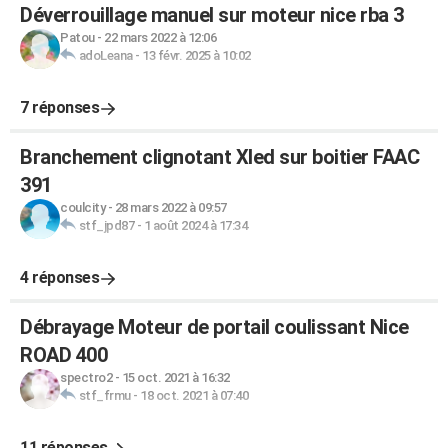
Déverrouillage manuel sur moteur nice rba 3
Patou
-
22 mars 2022 à 12:06
adoLeana
-
13 févr. 2025 à 10:02
7 réponses
Branchement clignotant Xled sur boitier FAAC
391
coulcity
-
28 mars 2022 à 09:57
stf_jpd87
-
1 août 2024 à 17:34
4 réponses
Débrayage Moteur de portail coulissant Nice
ROAD 400
spectro2
-
15 oct. 2021 à 16:32
stf_frmu
-
18 oct. 2021 à 07:40
11 réponses