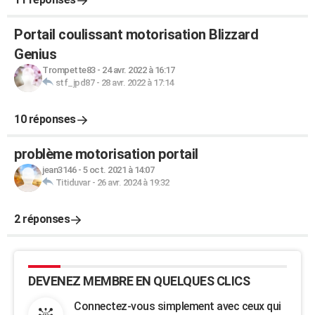
Portail coulissant motorisation Blizzard
Genius
Trompette83
-
24 avr. 2022 à 16:17
stf_jpd87
-
28 avr. 2022 à 17:14
10 réponses
problème motorisation portail
jean3146
-
5 oct. 2021 à 14:07
Titiduvar
-
26 avr. 2024 à 19:32
2 réponses
DEVENEZ MEMBRE EN QUELQUES CLICS
Connectez-vous simplement avec ceux qui