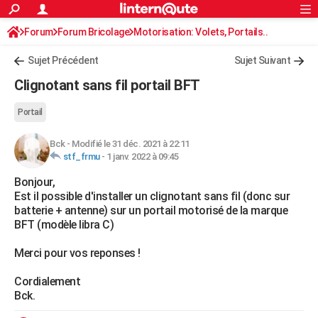
ACTUALITÉS
Forum
Forum Bricolage
Connexion
Motorisation: Volets, Portails..
S'inscrire
Rechercher
Société
Education
Villes
Politique
Faits Divers
Monde
+
SPORT
Sujet Précédent
Sujet Suivant
Football
Cyclisme
Forum
Coupe du monde 2026
Tennis
Rugby
CULTURE
Clignotant sans fil portail BFT
TNT
Cinéma
Musique
Programme TV
Streaming
Sorties cinéma
+
FINANCE
Portail
Impôts
Immobilier
Banque
Crédit
Retraite
Epargne
Risques naturels par ville
Assurance
AUTO
Bck
-
Modifié le 31 déc. 2021 à 22:11
stf_frmu
-
1 janv. 2022 à 09:45
Réserver un essai
Berlines
Forum auto
Essais
Citadines
SUV
+
HIGH-TECH
Bonjour,
Meilleur smartphone
Ordinateurs
Guide high-tech
Mobiles
Internet
Jeux vidéo
+
BRICOLAGE
Est il possible d'installer un clignotant sans fil (donc sur
batterie + antenne) sur un portail motorisé de la marque
Aménagement intérieur
Cuisine
Jardinage
+
Forum
Extérieur
Salle de bains
Rangement
WEEK-END
BFT (modèle libra C)
Escapades
Expositions
Week-end nature
Guides de France
Patrimoine
Musées
+
LIFESTYLE
Merci pour vos reponses !
Bien-être
Mode
+
Art de vivre
Loisirs
Modes de vie
SANTE
Cordialement
Bck.
Guide de la santé
Médicaments
+
Alimentation
Maladies
Sommeil
VOYAGE