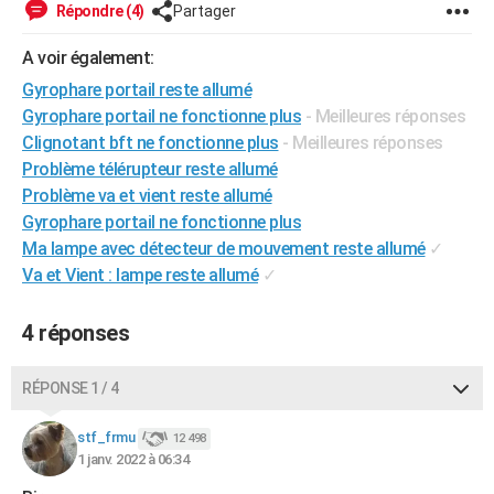
Répondre (4)
Partager
City break
Voyage de noces
Climat
Destinations
Voyage nature
Forum
+
PHOTO
A voir également:
GUIDES D'ACHAT
Gyrophare portail reste allumé
Gyrophare portail ne fonctionne plus
- Meilleures réponses
BONS PLANS
Clignotant bft ne fonctionne plus
- Meilleures réponses
CARTE DE VOEUX
Problème télérupteur reste allumé
Problème va et vient reste allumé
Carte Bonne année
Carte Pâques
Carte de Noël
Carte Saint-Valentin
Carte d'anniversaire
DICTIONNAIRE
Gyrophare portail ne fonctionne plus
Biographies
Expressions
Dictionnaire
Citations
Proverbes
Ma lampe avec détecteur de mouvement reste allumé
✓
PROGRAMME TV
Va et Vient : lampe reste allumé
✓
COPAINS D'AVANT
4 réponses
Se connecter
Collèges
Universités
Service militaire
S'inscrire
Lycées
Primaires
Entreprises
Avis de recherche
AVIS DE DÉCÈS
FORUM
RÉPONSE 1 / 4
Lifestyle
Sport
Television
Cinema
Bricolage
Culture
Auto
Voyage
stf_frmu
12 498
1 janv. 2022 à 06:34