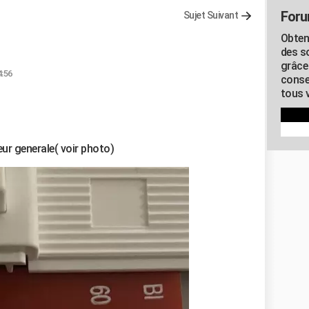
Foru
Sujet Suivant
Obten
des s
grâce
4:56
conse
tous v
teur generale( voir photo)