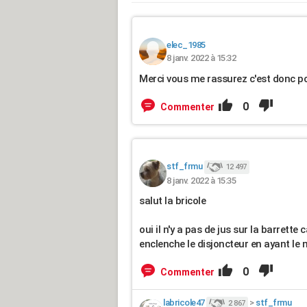
elec_1985
8 janv. 2022 à 15:32
Merci vous me rassurez c'est donc pou
0
Commenter
stf_frmu
12 497
8 janv. 2022 à 15:35
salut la bricole
oui il n'y a pas de jus sur la barrette
enclenche le disjoncteur en ayant le 
0
Commenter
labricole47
>
stf_frmu
2 867