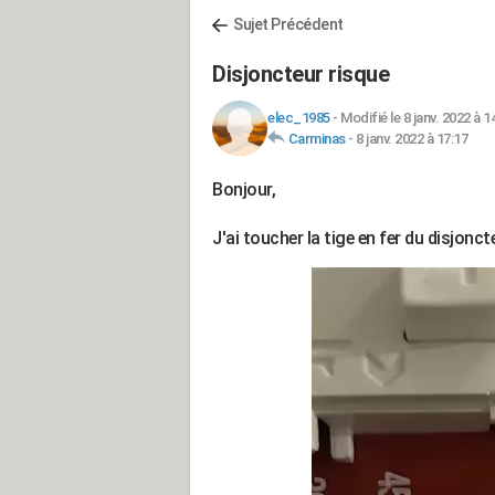
Sujet Précédent
Disjoncteur risque
elec_1985
-
Modifié le 8 janv. 2022 à 1
Carminas
-
8 janv. 2022 à 17:17
Bonjour,
J'ai toucher la tige en fer du disjonc