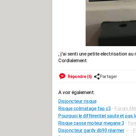
, j'ai senti une petite electrisation au 
Cordialement.
Répondre (6)
Partager
A voir également:
Disjoncteur risque
Risque colmatage fap c3
-
Forum Méc
Pourquoi le différentiel saute et pas 
Risque casse moteur megane 3
-
For
Disjoncteur gardy db90 réarmer
✓
-
F