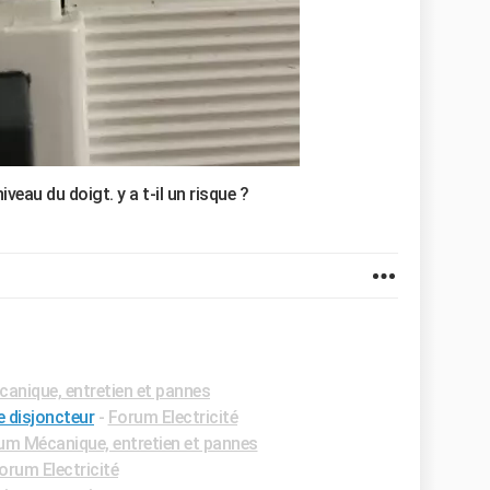
niveau du doigt. y a t-il un risque ?
anique, entretien et pannes
le disjoncteur
-
Forum Electricité
um Mécanique, entretien et pannes
orum Electricité