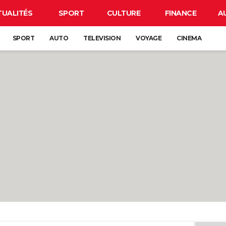
TUALITÉS
SPORT
CULTURE
FINANCE
A
SPORT
AUTO
TELEVISION
VOYAGE
CINEMA