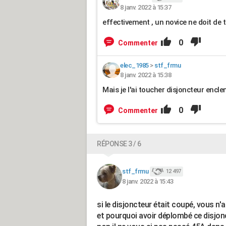
8 janv. 2022 à 15:37
effectivement , un novice ne doit de
0
Commenter
elec_1985
>
stf_frmu
8 janv. 2022 à 15:38
Mais je l'ai toucher disjoncteur encl
0
Commenter
RÉPONSE 3 / 6
stf_frmu
12 497
8 janv. 2022 à 15:43
si le disjoncteur était coupé, vous n'au
et pourquoi avoir déplombé ce disjon