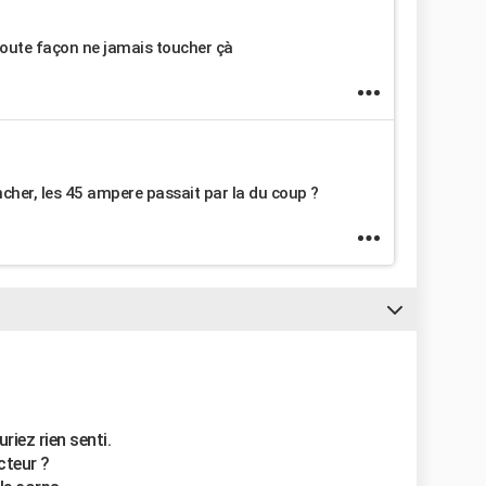
 toute façon ne jamais toucher çà
encher, les 45 ampere passait par la du coup ?
riez rien senti.
cteur ?