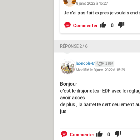
8 janv. 2022 à 15:27
Je n'ai pas fait expres je voulais enc
0
Commenter
RÉPONSE 2 / 6
labricole47
2 867
Modifié le 8 janv. 2022 à 15:29
Bonjour
c'est le disjoncteur EDF avec le réglag
avoir accès
de plus , la barrette sert seulement a
jus
0
Commenter