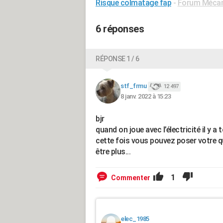
Risque colmatage fap
-
Forum Mécani
6 réponses
RÉPONSE 1 / 6
stf_frmu
12 497
8 janv. 2022 à 15:23
bjr
quand on joue avec l’électricité il y a 
cette fois vous pouvez poser votre q
être plus...
1
Commenter
elec_1985