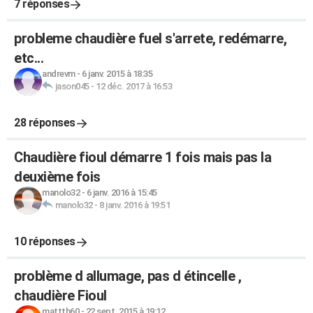
7 réponses
probleme chaudière fuel s'arrete, redémarre,
etc...
andrevm
-
6 janv. 2015 à 18:35
jason045
-
12 déc. 2017 à 16:53
28 réponses
Chaudière fioul démarre 1 fois mais pas la
deuxième fois
manolo32
-
6 janv. 2016 à 15:45
manolo32
-
8 janv. 2016 à 19:51
10 réponses
problème d allumage, pas d étincelle ,
chaudière Fioul
mattth60
-
22 sept. 2015 à 19:12