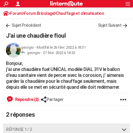
ACTUALITÉS
Forum
Forum Bricolage
Connexion
Chauffage et climatisation
S'inscrire
Rechercher
Société
Education
Villes
Politique
Faits Divers
Monde
+
SPORT
Chauffage Fuel / Gaz / Pétrole
Sujet Précédent
Sujet Suivant
Football
Cyclisme
Forum
Coupe du monde 2026
Tennis
Rugby
CULTURE
J'ai une chaudière fioul
TNT
Cinéma
Musique
Programme TV
Streaming
Sorties cinéma
+
FINANCE
georgio
-
Modifié le 26 févr. 2022 à 18:31
georgio -
27 févr. 2022 à 18:23
Impôts
Immobilier
Banque
Crédit
Retraite
Epargne
Risques naturels par ville
Assurance
AUTO
Bonjour,
Réserver un essai
Berlines
Forum auto
Essais
Citadines
SUV
+
HIGH-TECH
j'ai une chaudière fuel UNICAL modèle DIAL 31V le ballon
d'eau sanitaire vient de percer avec la corosion, j' aimerais
Meilleur smartphone
Ordinateurs
Guide high-tech
Mobiles
Internet
Jeux vidéo
+
BRICOLAGE
garder la chaudière pour le chauffage seulement, mais
depuis elle se met en sécurité quand elle doit redémarrer.
Aménagement intérieur
Cuisine
Jardinage
+
Forum
Extérieur
Salle de bains
Rangement
WEEK-END
Répondre (2)
Partager
Escapades
Expositions
Week-end nature
Guides de France
Patrimoine
Musées
+
LIFESTYLE
2 réponses
Bien-être
Mode
+
Art de vivre
Loisirs
Modes de vie
SANTE
Guide de la santé
Médicaments
+
Alimentation
Maladies
Sommeil
VOYAGE
RÉPONSE 1 / 2