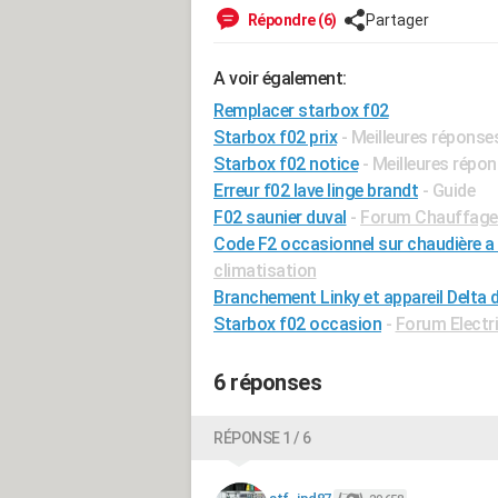
Répondre (6)
Partager
A voir également:
Remplacer starbox f02
Starbox f02 prix
- Meilleures réponse
Starbox f02 notice
- Meilleures répo
Erreur f02 lave linge brandt
- Guide
F02 saunier duval
-
Forum Chauffage 
Code F2 occasionnel sur chaudière 
climatisation
Branchement Linky et appareil Delta 
Starbox f02 occasion
-
Forum Electri
6 réponses
RÉPONSE 1 / 6