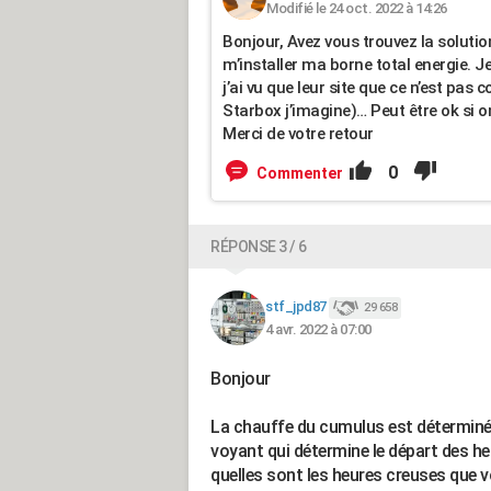
Modifié le 24 oct. 2022 à 14:26
Bonjour, Avez vous trouvez la soluti
m’installer ma borne total energie. 
j’ai vu que leur site que ce n’est pas
Starbox j’imagine)… Peut être ok si
Merci de votre retour
0
Commenter
RÉPONSE 3 / 6
stf_jpd87
29 658
4 avr. 2022 à 07:00
Bonjour
La chauffe du cumulus est déterminée p
voyant qui détermine le départ des h
quelles sont les heures creuses que 