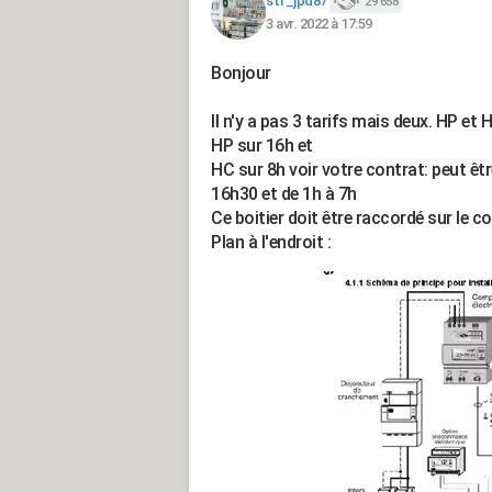
stf_jpd87
29 658
3 avr. 2022 à 17:59
Bonjour
Il n'y a pas 3 tarifs mais deux. HP et 
HP sur 16h et
HC sur 8h voir votre contrat: peut êt
16h30 et de 1h à 7h
Ce boitier doit être raccordé sur le c
Plan à l'endroit :