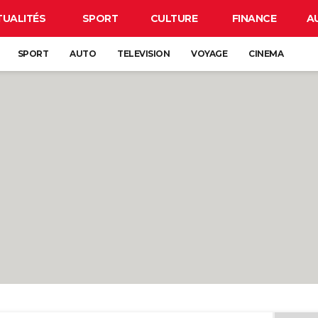
TUALITÉS
SPORT
CULTURE
FINANCE
A
SPORT
AUTO
TELEVISION
VOYAGE
CINEMA