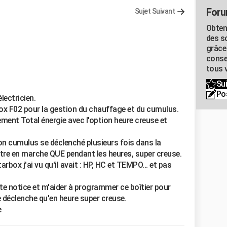
Foru
Sujet Suivant
Obten
des s
grâce
conse
tous v
Sui
Po
lectricien.
ox F02 pour la gestion du chauffage et du cumulus.
ent Total énergie avec l'option heure creuse et
 cumulus se déclenché plusieurs fois dans la
ettre en marche QUE pendant les heures, super creuse.
arbox j'ai vu qu'il avait : HP, HC et TEMPO... et pas
ette notice et m'aider à programmer ce boîtier pour
 déclenche qu'en heure super creuse.
e