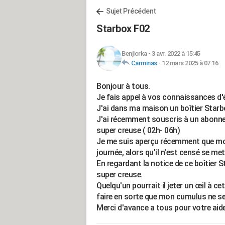
Sujet Précédent
Starbox F02
Benjiorka
-
3 avr. 2022 à 15:45
Carminas
-
12 mars 2025 à 07:16
Bonjour à tous.
Je fais appel à vos connaissances d'é
J'ai dans ma maison un boîtier Starb
J'ai récemment souscris à un abonnem
super creuse ( 02h- 06h)
Je me suis aperçu récemment que mon
journée, alors qu'il n'est censé se m
En regardant la notice de ce boîtier St
super creuse.
Quelqu'un pourrait il jeter un œil à c
faire en sorte que mon cumulus ne se
Merci d'avance a tous pour votre aid