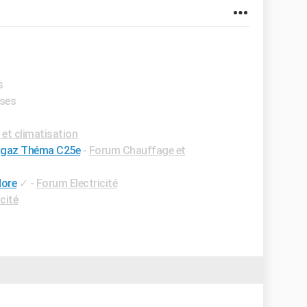
s
nses
et climatisation
a gaz Théma C25e
-
Forum Chauffage et
dore
✓
-
Forum Electricité
cité