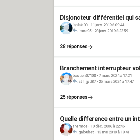
Disjoncteur différentiel qui 
laplaie00
-
11 janv. 2019 à 09:44
Icare95
-
28 janv. 2019 à 22:59
28 réponses
Branchement interrupteur vol
bastien07100
-
7 mars 2024 à 17:21
stf_jpd87
-
25 mars 2024 à 17:47
25 réponses
Quelle difference entre un int
thermos
-
10 déc. 2006 à 22:46
galoubet
-
13 mai 2019 à 18:41