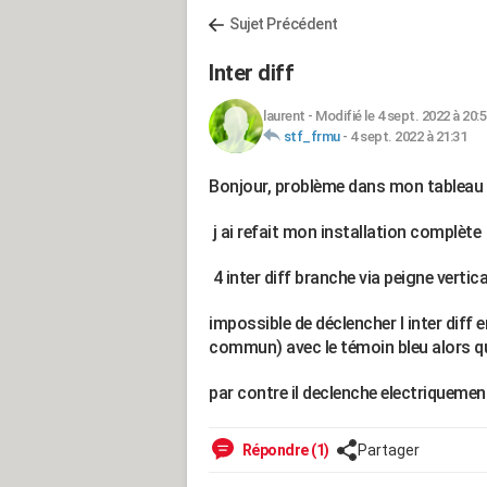
Sujet Précédent
Inter diff
laurent
-
Modifié le 4 sept. 2022 à 20:
stf_frmu
-
4 sept. 2022 à 21:31
Bonjour, problème dans mon tableau
j ai refait mon installation complète
4 inter diff branche via peigne vertic
impossible de déclencher l inter diff
commun) avec le témoin bleu alors q
par contre il declenche electriquemen
Répondre (1)
Partager