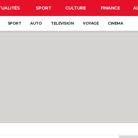
TUALITÉS
SPORT
CULTURE
FINANCE
A
SPORT
AUTO
TELEVISION
VOYAGE
CINEMA