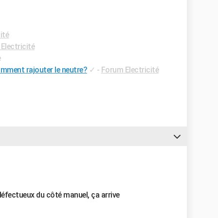
ité
Electricité
e
Comment rajouter le neutre?
✓
-
Forum Electricité
 défectueux du côté manuel, ça arrive