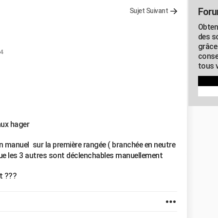
Foru
Sujet Suivant
Obten
des s
grâce
54
conse
tous v
aux hager
 en manuel sur la première rangée ( branchée en neutre
ue les 3 autres sont déclenchables manuellement
t ???