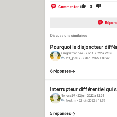
0
Commenter
Répond
Discussions similaires
Pourquoi le disjoncteur diffé
sangriafrappee
-
2 oct. 2022 à 22:56
stf_jpd87
-
9 déc. 2025 à 08:42
6 réponses
Interrupteur différentiel qui 
Neness29
-
22 juin 2022 à 12:24
fred.ml
-
22 juin 2022 à 18:39
5 réponses