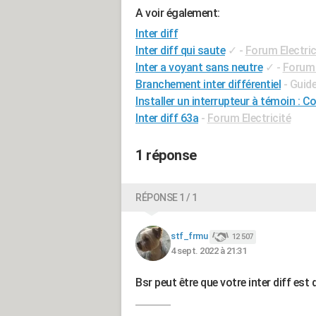
A voir également:
Inter diff
Inter diff qui saute
✓
-
Forum Electric
Inter a voyant sans neutre
✓
-
Forum 
Branchement inter différentiel
- Guid
Installer un interrupteur à témoin : 
Inter diff 63a
-
Forum Electricité
1 réponse
RÉPONSE 1 / 1
stf_frmu
12 507
4 sept. 2022 à 21:31
Bsr peut être que votre inter diff est