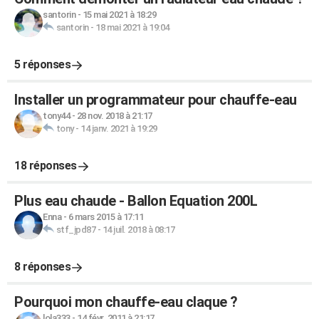
santorin
-
15 mai 2021 à 18:29
santorin
-
18 mai 2021 à 19:04
5 réponses
Installer un programmateur pour chauffe-eau
tony44
-
28 nov. 2018 à 21:17
tony
-
14 janv. 2021 à 19:29
18 réponses
Plus eau chaude - Ballon Equation 200L
Enna
-
6 mars 2015 à 17:11
stf_jpd87
-
14 juil. 2018 à 08:17
8 réponses
Pourquoi mon chauffe-eau claque ?
lola333
-
14 févr. 2011 à 21:17