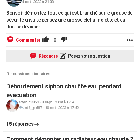
4 oct. 2022 à 21:38
Bonsoir démontez tout ce qui est branché sur le groupe de
sécurité ensuite pensez une grosse clef à molette et ça
doit se dévisser .
0
Commenter
Répondre
Posez votre question
Discussions similaires
Débordement siphon chauffe eau pendant
évacuation
Mystic3351
-
3 sept. 2018 à 17:26
stf_jpd87
-
10 oct. 2023 à 17:42
15 réponses
Comment démonter un radiateur eau chaude ?