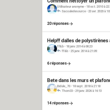
Comment nettoyer un plafond
Utilisateur anonyme
-
18 oct. 2010 à 22
Sacouledesource
-
23 avr. 2020 à 10
20 réponses
Help!!! dalles de polystirènes
ff&b
-
18 janv. 2014 à 08:23
ff&b
-
25 janv. 2014 à 21:09
6 réponses
Bete dans les murs et plafo
Bidule_70
-
18 sept. 2018 à 21:18
Thom33
-
29 janv. 2026 à 16:13
14 réponses