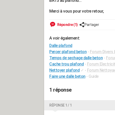
BA13 au plafond...
Merci à vous pour votre retour,
Répondre (1)
Partager
A voir également:
Dalle plafond
Percer plafond beton
-
Forum Divers 
Temps de sechage dalle beton
-
Foru
Cache trou plafond
-
Forum Electrici
Nettoyer plafond
✓
-
Forum Nettoya
Faire une dalle beton
- Guide
1 réponse
RÉPONSE 1 / 1