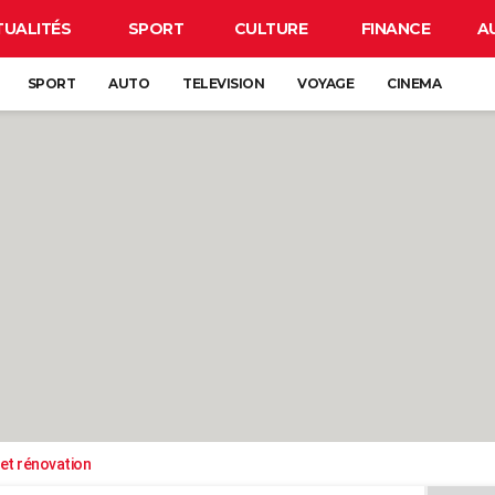
TUALITÉS
SPORT
CULTURE
FINANCE
A
SPORT
AUTO
TELEVISION
VOYAGE
CINEMA
et rénovation