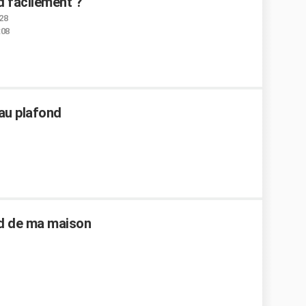
 facilement ?
:28
:08
 au plafond
nd de ma maison