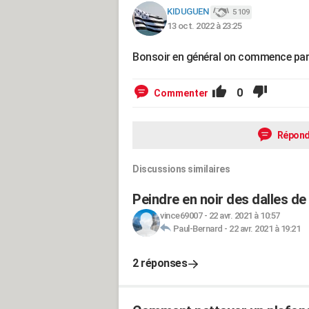
KIDUGUEN
5 109
13 oct. 2022 à 23:25
Bonsoir en général on commence par 
0
Commenter
Répond
Discussions similaires
Peindre en noir des dalles de
vince69007
-
22 avr. 2021 à 10:57
Paul-Bernard
-
22 avr. 2021 à 19:21
2 réponses