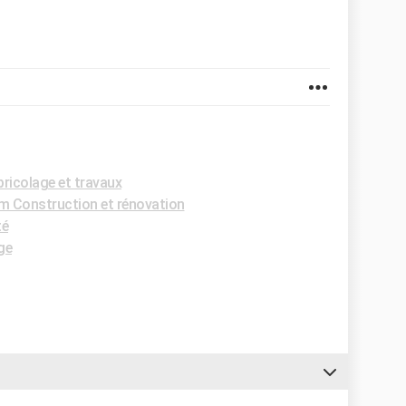
bricolage et travaux
m Construction et rénovation
té
ge