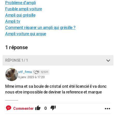
Problème d'ampli
City break
Voyage de noces
Climat
Destinations
Voyage nature
Forum
+
PHOTO
Fusible ampli voiture
Ampli qui grésille
GUIDES D'ACHAT
Ampli tv
BONS PLANS
Comment réparer un ampli qui grésille ?
Ampli voiture qui arque
CARTE DE VOEUX
1 réponse
Carte Bonne année
Carte Pâques
Carte de Noël
Carte Saint-Valentin
Carte d'anniversaire
DICTIONNAIRE
Biographies
Expressions
Dictionnaire
Citations
Proverbes
PROGRAMME TV
RÉPONSE 1 / 1
COPAINS D'AVANT
stf_frmu
12 511
6 janv. 2023 à 17:20
Se connecter
Collèges
Universités
Service militaire
S'inscrire
Lycées
Primaires
Entreprises
Avis de recherche
AVIS DE DÉCÈS
Mme irma et sa boule de cristal ont été licencié il va donc
FORUM
nous etre impossible de deviner la reference et marque
Lifestyle
Sport
Television
Cinema
Bricolage
Culture
Auto
Voyage
0
Commenter