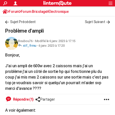
ACTUALITÉS
Forum
Forum Bricolage
Connexion
Electronique
S'inscrire
Rechercher
Société
Education
Villes
Politique
Faits Divers
Monde
+
SPORT
Sujet Précédent
Sujet Suivant
Football
Cyclisme
Forum
Coupe du monde 2026
Tennis
Rugby
CULTURE
Problème d'ampli
TNT
Cinéma
Musique
Programme TV
Streaming
Sorties cinéma
+
FINANCE
Boubou76
-
Modifié le 6 janv. 2023 à 17:15
stf_frmu
-
6 janv. 2023 à 17:20
Impôts
Immobilier
Banque
Crédit
Retraite
Epargne
Risques naturels par ville
Assurance
AUTO
Bonjour,
Réserver un essai
Berlines
Forum auto
Essais
Citadines
SUV
+
HIGH-TECH
J'ai un ampli de 600w avec 2 caissons mais j'ai un
Meilleur smartphone
Ordinateurs
Guide high-tech
Mobiles
Internet
Jeux vidéo
+
BRICOLAGE
problème j'ai un côté de sortie hp qui fonctionne plu du
coup j'ai mis mes 2 caissons sur une sortie mais c'est pas
Aménagement intérieur
Cuisine
Jardinage
+
Forum
Extérieur
Salle de bains
Rangement
WEEK-END
top je voudrais savoir si quelqu'un pourrait m'aider svp
merci d'avance ????
Escapades
Expositions
Week-end nature
Guides de France
Patrimoine
Musées
+
LIFESTYLE
Bien-être
Mode
+
Art de vivre
Loisirs
Modes de vie
Répondre (1)
Partager
SANTE
Guide de la santé
Médicaments
+
Alimentation
Maladies
Sommeil
A voir également:
VOYAGE