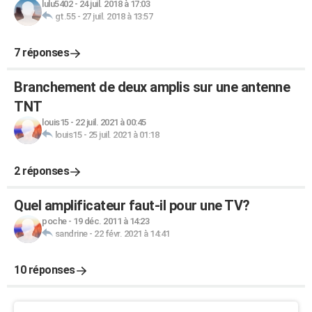
lulu5402
-
24 juil. 2018 à 17:03
gt.55
-
27 juil. 2018 à 13:57
7 réponses
Branchement de deux amplis sur une antenne
TNT
louis15
-
22 juil. 2021 à 00:45
louis15
-
25 juil. 2021 à 01:18
2 réponses
Quel amplificateur faut-il pour une TV?
poche
-
19 déc. 2011 à 14:23
sandrine
-
22 févr. 2021 à 14:41
10 réponses