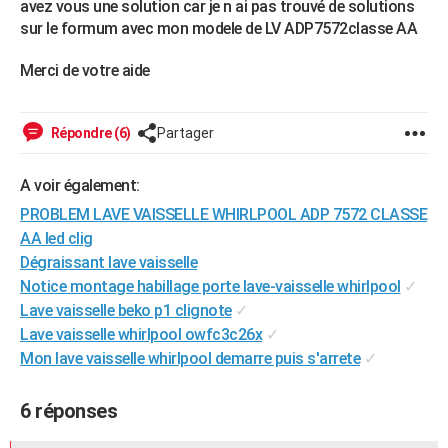
avez vous une solution car je n ai pas trouvé de solutions
City break
Voyage de noces
Climat
Destinations
Voyage nature
Forum
+
PHOTO
sur le formum avec mon modele de LV ADP7572classe AA
GUIDES D'ACHAT
Merci de votre aide
BONS PLANS
Répondre (6)
Partager
CARTE DE VOEUX
Carte Bonne année
Carte Pâques
Carte de Noël
Carte Saint-Valentin
Carte d'anniversaire
A voir également:
DICTIONNAIRE
PROBLEM LAVE VAISSELLE WHIRLPOOL ADP 7572 CLASSE
Biographies
Expressions
Dictionnaire
Citations
Proverbes
PROGRAMME TV
AA led clig
Dégraissant lave vaisselle
COPAINS D'AVANT
Notice montage habillage porte lave-vaisselle whirlpool
✓
Se connecter
Collèges
Universités
Service militaire
S'inscrire
Lycées
Primaires
Entreprises
Avis de recherche
AVIS DE DÉCÈS
Lave vaisselle beko p1 clignote
✓
Lave vaisselle whirlpool owfc3c26x
✓
FORUM
Mon lave vaisselle whirlpool demarre puis s'arrete
✓
Lifestyle
Sport
Television
Cinema
Bricolage
Culture
Auto
Voyage
6 réponses