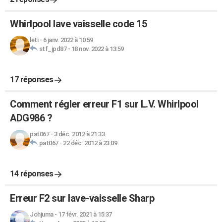
Whirlpool lave vaisselle code 15
leti
-
6 janv. 2022 à 10:59
stf_jpd87
-
18 nov. 2022 à 13:59
17 réponses
Comment régler erreur F1 sur L.V. Whirlpool
ADG986 ?
pat067
-
3 déc. 2012 à 21:33
pat067
-
22 déc. 2012 à 23:09
14 réponses
Erreur F2 sur lave-vaisselle Sharp
Johjuma
-
17 févr. 2021 à 15:37