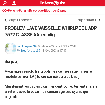
ACTUALITÉS
Forum
Forum Bricolage
Connexion
Electroménager
S'inscrire
Rechercher
Société
Education
Villes
Politique
Faits Divers
Monde
+
SPORT
Sujet Précédent
Sujet Suivant
Football
Cyclisme
Forum
Coupe du monde 2026
Tennis
Rugby
CULTURE
PROBLEM LAVE VAISSELLE WHIRLPOOL ADP
TNT
Cinéma
Musique
Programme TV
Streaming
Sorties cinéma
+
7572 CLASSE AA led clig
FINANCE
Impôts
Immobilier
Banque
Crédit
Retraite
Epargne
Risques naturels par ville
Assurance
AUTO
fredforgues69
-
Modifié le 27 janv. 2023 à 12:43
fredforgues69
-
4 févr. 2023 à 17:49
Réserver un essai
Berlines
Forum auto
Essais
Citadines
SUV
+
HIGH-TECH
Bonjour,
Meilleur smartphone
Ordinateurs
Guide high-tech
Mobiles
Internet
Jeux vidéo
+
BRICOLAGE
Avoir apres resolu les problemes de message F7 sur le
Aménagement intérieur
Cuisine
Jardinage
+
Forum
Extérieur
Salle de bains
Rangement
WEEK-END
modele de mon LV ( tuyau coincé ou trop bas )
Escapades
Expositions
Week-end nature
Guides de France
Patrimoine
Musées
+
LIFESTYLE
Maintenant les cycles commencent correctement mais s
Bien-être
Mode
+
Art de vivre
Loisirs
Modes de vie
arretent avec le voyant de démarrage des cycles qui
SANTE
clignote .
Guide de la santé
Médicaments
+
Alimentation
Maladies
Sommeil
VOYAGE