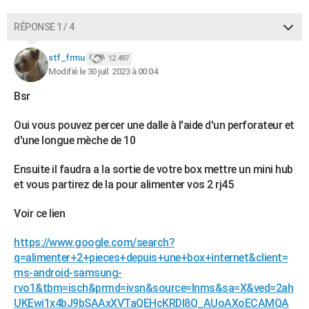
RÉPONSE 1 / 4
stf_frmu
12 497
Modifié le 30 juil. 2023 à 00:04
Bsr
Oui vous pouvez percer une dalle à l'aide d'un perforateur et
d'une longue mèche de 10
Ensuite il faudra a la sortie de votre box mettre un mini hub
et vous partirez de la pour alimenter vos 2 rj45
Voir ce lien
https://www.google.com/search?
q=alimenter+2+pieces+depuis+une+box+internet&client=
ms-android-samsung-
rvo1&tbm=isch&prmd=ivsn&source=lnms&sa=X&ved=2ah
UKEwi1x4bJ9bSAAxXVTaQEHcKRDl8Q_AUoAXoECAMQA