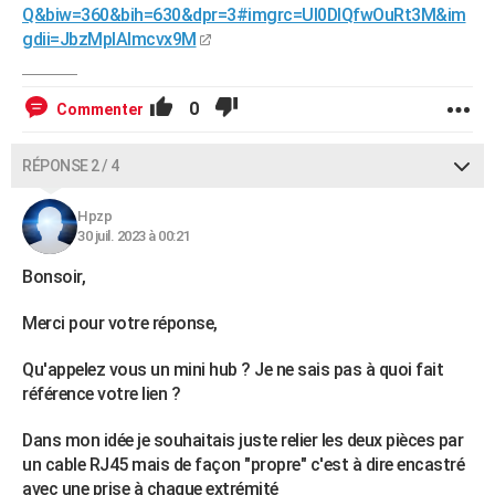
Q&biw=360&bih=630&dpr=3#imgrc=Ul0DlQfwOuRt3M&im
gdii=JbzMpIAlmcvx9M
0
Commenter
RÉPONSE 2 / 4
Hpzp
30 juil. 2023 à 00:21
Bonsoir,
Merci pour votre réponse,
Qu'appelez vous un mini hub ? Je ne sais pas à quoi fait
référence votre lien ?
Dans mon idée je souhaitais juste relier les deux pièces par
un cable RJ45 mais de façon "propre" c'est à dire encastré
avec une prise à chaque extrémité