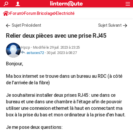
ACTUALITÉS
Forum
Forum Bricolage
Connexion
Electricité
S'inscrire
Rechercher
Société
Education
Villes
Politique
Faits Divers
Monde
+
SPORT
Sujet Précédent
Sujet Suivant
Football
Cyclisme
Forum
Coupe du monde 2026
Tennis
Rugby
CULTURE
Relier deux pièces avec une prise RJ45
TNT
Cinéma
Musique
Programme TV
Streaming
Sorties cinéma
+
FINANCE
Hpzp
-
Modifié le 29 juil. 2023 à 23:25
astuces72
-
30 juil. 2023 à 08:27
Impôts
Immobilier
Banque
Crédit
Retraite
Epargne
Risques naturels par ville
Assurance
AUTO
Bonjour,
Réserver un essai
Berlines
Forum auto
Essais
Citadines
SUV
+
HIGH-TECH
Ma box internet se trouve dans un bureau au RDC (à côté
Meilleur smartphone
Ordinateurs
Guide high-tech
Mobiles
Internet
Jeux vidéo
+
BRICOLAGE
de l'arrivée de la fibre)
Aménagement intérieur
Cuisine
Jardinage
+
Forum
Extérieur
Salle de bains
Rangement
WEEK-END
Je souhaiterai installer deux prises RJ45 : une dans ce
bureau et une dans une chambre à l'étage afin de pouvoir
Escapades
Expositions
Week-end nature
Guides de France
Patrimoine
Musées
+
LIFESTYLE
utiliser une connexion ethernet là haut en connectant ma
box à la prise du bas et mon ordinateur à la prise d'en haut.
Bien-être
Mode
+
Art de vivre
Loisirs
Modes de vie
SANTE
Guide de la santé
Médicaments
+
Alimentation
Maladies
Sommeil
Je me pose deux questions:
VOYAGE