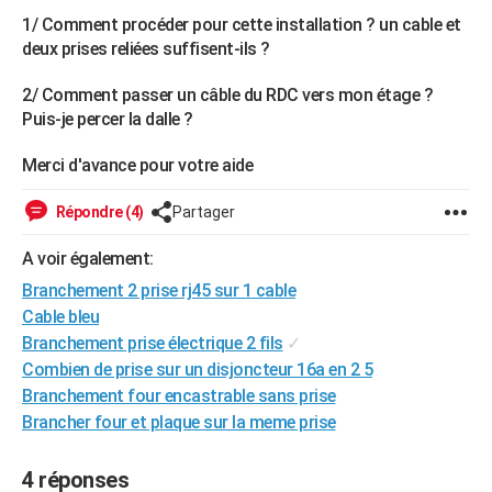
City break
Voyage de noces
Climat
Destinations
Voyage nature
Forum
+
1/ Comment procéder pour cette installation ? un cable et
PHOTO
deux prises reliées suffisent-ils ?
GUIDES D'ACHAT
2/ Comment passer un câble du RDC vers mon étage ?
BONS PLANS
Puis-je percer la dalle ?
CARTE DE VOEUX
Merci d'avance pour votre aide
Carte Bonne année
Carte Pâques
Carte de Noël
Carte Saint-Valentin
Carte d'anniversaire
DICTIONNAIRE
Répondre (4)
Partager
Biographies
Expressions
Dictionnaire
Citations
Proverbes
PROGRAMME TV
A voir également:
Branchement 2 prise rj45 sur 1 cable
COPAINS D'AVANT
Cable bleu
Se connecter
Collèges
Universités
Service militaire
S'inscrire
Lycées
Primaires
Entreprises
Avis de recherche
AVIS DE DÉCÈS
Branchement prise électrique 2 fils
✓
Combien de prise sur un disjoncteur 16a en 2 5
FORUM
Branchement four encastrable sans prise
Brancher four et plaque sur la meme prise
Lifestyle
Sport
Television
Cinema
Bricolage
Culture
Auto
Voyage
4 réponses