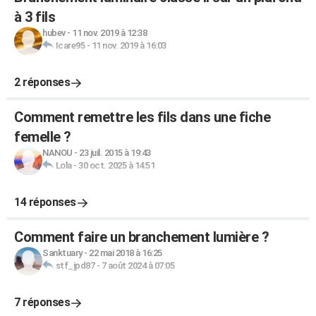
à 3 fils
hubev
-
11 nov. 2019 à 12:38
Icare95
-
11 nov. 2019 à 16:03
2 réponses
Comment remettre les fils dans une fiche
femelle ?
NANOU
-
23 juil. 2015 à 19:43
Lola
-
30 oct. 2025 à 14:51
14 réponses
Comment faire un branchement lumière ?
Sanktuary
-
22 mai 2018 à 16:25
stf_jpd87
-
7 août 2024 à 07:05
7 réponses