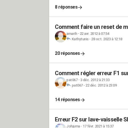
8 réponses
Comment faire un reset de mo
amarih
-
22 avr. 2012 à 07:54
Kathytunis
-
28 oct. 2023 à 12:18
20 réponses
Comment régler erreur F1 sur
pat067
-
3 déc. 2012 à 21:33
pat067
-
22 déc. 2012 à 23:09
14 réponses
Erreur F2 sur lave-vaisselle 
Johjuma
-
17 févr. 2021 à 15:37