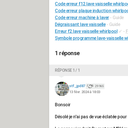
Code erreur f12 lave vaisselle whirlpo
Code erreur plaque induction whirlpo
Code erreur machine à laver
- Guide
Dégraissant lave vaisselle
- Guide
Erreur f2 lave vaisselle whirlpool
✓
-
F
Symbole programme lave-vaisselle wh
1 réponse
RÉPONSE 1 / 1
stf_jpd87
29 965
13 févr. 2024 à 18:03
Bonsoir
Désolé je n'ai pas de vue éclatée pour