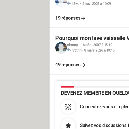
Urve
-
4 nov. 2025 à 10:09
19 réponses
Pourquoi mon lave vaisselle 
champ
-
16 déc. 2007 à 15:19
Vtt44
-
8 mars 2026 à 19:15
49 réponses
DEVENEZ MEMBRE EN QUELQ
Connectez-vous simpleme
Suivez vos discussions 