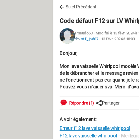
Sujet Précédent
Code défaut F12 sur LV Whirl
Pseudo63
-
Modifié le 13 févr. 2024 à 
stf_jpd87
-
13 févr. 2024 à 18:03
Bonjour,
Mon lave vaisselle Whirlpool modèle
de le débrancher et le message revien
ne fonctionnent pas car quand je le re
Pouvez vous m'aider svp. Merci d'av
Répondre (1)
Partager
A voir également:
Erreur f12 lave vaisselle whirlpool
F12 lave vaisselle whirlpool
- Meilleu