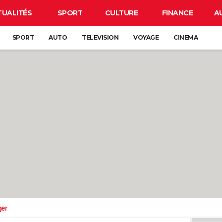
TUALITÉS
SPORT
CULTURE
FINANCE
A
SPORT
AUTO
TELEVISION
VOYAGE
CINEMA
ger