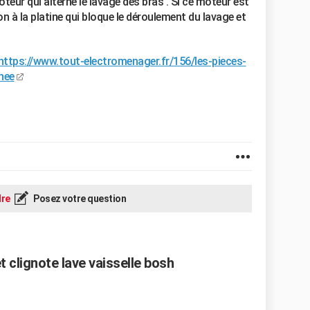
ur qui alterne le lavage des bras . Si ce moteur est
n à la platine qui bloque le déroulement du lavage et
https://www.tout-electromenager.fr/156/les-pieces-
nee
re
Posez votre question
 clignote lave vaisselle bosh