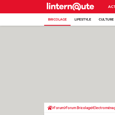
AC
BRICOLAGE
LIFESTYLE
CULTURE
Forum
Forum Bricolage
Electroména