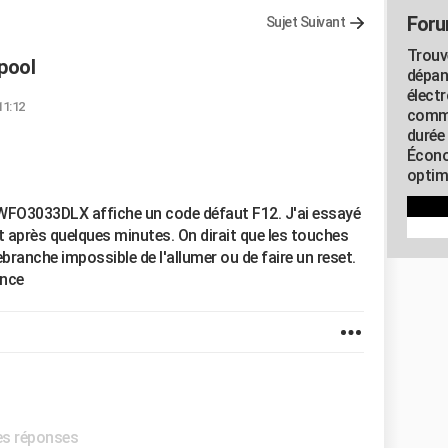
Foru
Sujet Suivant
Trouv
pool
dépan
élect
11:12
commu
durée
Écono
optimi
 WFO3033DLX affiche un code défaut F12. J'ai essayé
t après quelques minutes. On dirait que les touches
branche impossible de l'allumer ou de faire un reset.
ance
res réponses