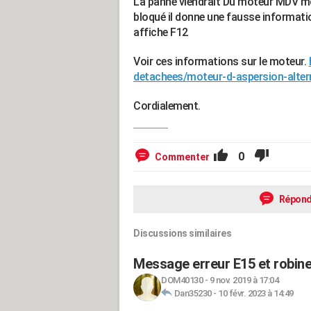
La panne viendrait Du moteur MDV mote
bloqué il donne une fausse informatio
affiche F12
Voir ces informations sur le moteur.
detachees/moteur-d-aspersion-alter
Cordialement.
0
Commenter
Répond
Discussions similaires
Message erreur E15 et robinet
DOM40130
-
9 nov. 2019 à 17:04
Dan35230
-
10 févr. 2023 à 14:49