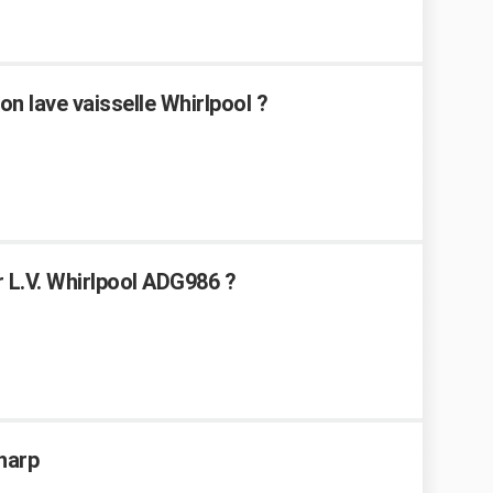
n lave vaisselle Whirlpool ?
 L.V. Whirlpool ADG986 ?
Sharp