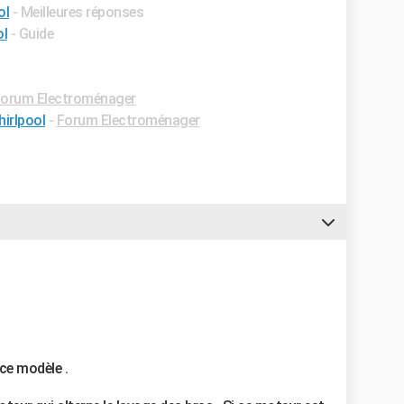
ol
- Meilleures réponses
ol
- Guide
orum Electroménager
irlpool
-
Forum Electroménager
 ce modèle .