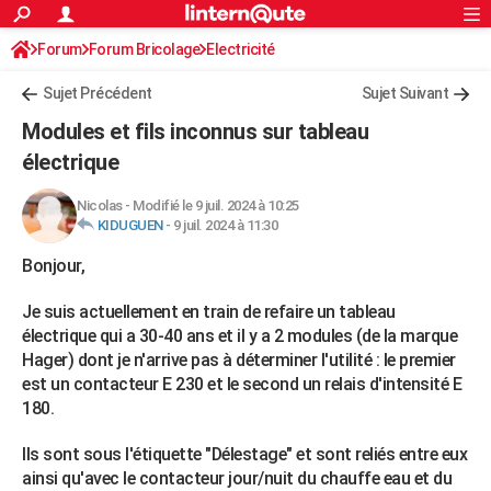
ACTUALITÉS
Forum
Forum Bricolage
Connexion
Electricité
S'inscrire
Rechercher
Société
Education
Villes
Politique
Faits Divers
Monde
+
SPORT
Sujet Précédent
Sujet Suivant
Football
Cyclisme
Forum
Coupe du monde 2026
Tennis
Rugby
CULTURE
Modules et fils inconnus sur tableau
TNT
Cinéma
Musique
Programme TV
Streaming
Sorties cinéma
+
électrique
FINANCE
Impôts
Immobilier
Banque
Crédit
Retraite
Epargne
Risques naturels par ville
Assurance
AUTO
Nicolas
-
Modifié le 9 juil. 2024 à 10:25
KIDUGUEN
-
9 juil. 2024 à 11:30
Réserver un essai
Berlines
Forum auto
Essais
Citadines
SUV
+
HIGH-TECH
Bonjour,
Meilleur smartphone
Ordinateurs
Guide high-tech
Mobiles
Internet
Jeux vidéo
+
BRICOLAGE
Je suis actuellement en train de refaire un tableau
Aménagement intérieur
Cuisine
Jardinage
+
Forum
Extérieur
Salle de bains
Rangement
électrique qui a 30-40 ans et il y a 2 modules (de la marque
WEEK-END
Hager) dont je n'arrive pas à déterminer l'utilité : le premier
Escapades
Expositions
Week-end nature
Guides de France
Patrimoine
Musées
+
est un contacteur E 230 et le second un relais d'intensité E
LIFESTYLE
180.
Bien-être
Mode
+
Art de vivre
Loisirs
Modes de vie
SANTE
Ils sont sous l'étiquette "Délestage" et sont reliés entre eux
Guide de la santé
Médicaments
+
Alimentation
Maladies
Sommeil
VOYAGE
ainsi qu'avec le contacteur jour/nuit du chauffe eau et du