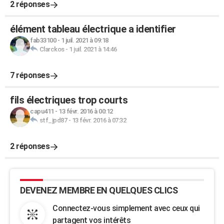
2 réponses
élément tableau électrique a identifier
fab33100
-
1 juil. 2021 à 09:18
Clarckos
-
1 juil. 2021 à 14:46
7 réponses
fils électriques trop courts
capu411
-
13 févr. 2016 à 00:12
stf_jpd87
-
13 févr. 2016 à 07:32
2 réponses
DEVENEZ MEMBRE EN QUELQUES CLICS
Connectez-vous simplement avec ceux qui
partagent vos intérêts