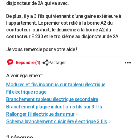
disjoncteur de 2A qui va avec.
City break
Voyage de noces
Climat
Destinations
Voyage nature
Forum
+
PHOTO
De plus, il y a 3 fils qui viennent d'une gaine extérieure à
GUIDES D'ACHAT
l'appartement. Le premier est relié à la borne A2 du
contacteur jour/nuit, le deuxième à la borne A2 du
BONS PLANS
contacteur E 230 et le troisième au disjoncteur de 2A.
CARTE DE VOEUX
Je vous remercie pour votre aide !
Carte Bonne année
Carte Pâques
Carte de Noël
Carte Saint-Valentin
Carte d'anniversaire
DICTIONNAIRE
Répondre (1)
Partager
Biographies
Expressions
Dictionnaire
Citations
Proverbes
PROGRAMME TV
A voir également:
COPAINS D'AVANT
Modules et fils inconnus sur tableau électrique
Fil electrique rouge
Se connecter
Collèges
Universités
Service militaire
S'inscrire
Lycées
Primaires
Entreprises
Avis de recherche
AVIS DE DÉCÈS
Branchement tableau électrique secondaire
Branchement plaque induction 5 fils sur 3 fils
FORUM
Rallonger fil électrique dans mur
✓
Lifestyle
Sport
Television
Cinema
Bricolage
Culture
Auto
Voyage
Schema branchement cuisinière électrique 3 fils
✓
1 réponse