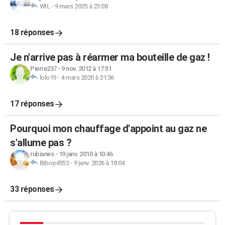
WIL
-
9 mars 2025 à 23:08
18 réponses
Je n'arrive pas à réarmer ma bouteille de gaz !
Pierre237
-
9 nov. 2012 à 17:51
lolo19
-
4 mars 2020 à 21:36
17 réponses
Pourquoi mon chauffage d'appoint au gaz ne
s'allume pas ?
rubianes
-
19 janv. 2010 à 10:46
Bibop4553
-
9 janv. 2026 à 18:04
33 réponses