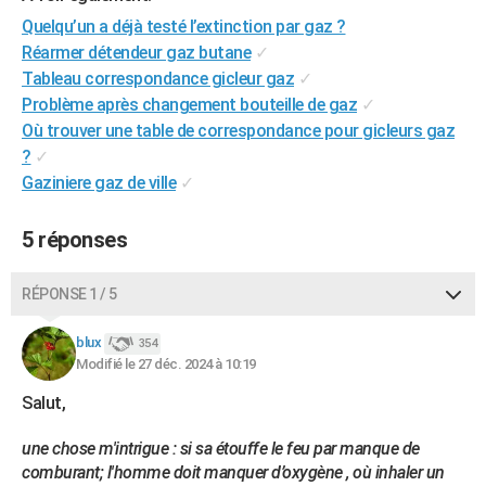
Quelqu’un a déjà testé l’extinction par gaz ?
Réarmer détendeur gaz butane
✓
Tableau correspondance gicleur gaz
✓
Problème après changement bouteille de gaz
✓
Où trouver une table de correspondance pour gicleurs gaz
?
✓
Gaziniere gaz de ville
✓
5 réponses
RÉPONSE 1 / 5
blux
354
Modifié le 27 déc. 2024 à 10:19
Salut,
une chose m'intrigue : si sa étouffe le feu par manque de
comburant; l'homme doit manquer d’oxygène , où inhaler un