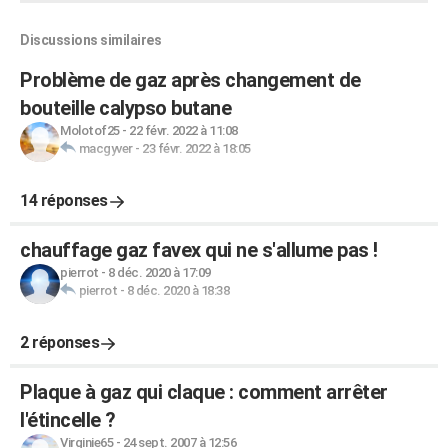
Discussions similaires
Problème de gaz après changement de
bouteille calypso butane
Molotof25
-
22 févr. 2022 à 11:08
macgyver
-
23 févr. 2022 à 18:05
14 réponses
chauffage gaz favex qui ne s'allume pas !
pierrot
-
8 déc. 2020 à 17:09
pierrot
-
8 déc. 2020 à 18:38
2 réponses
Plaque à gaz qui claque : comment arrêter
l'étincelle ?
Virginie65
-
24 sept. 2007 à 12:56