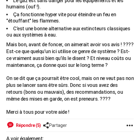
Le gaz est sans danger pour les équipements et les
City break
Voyage de noces
Climat
Destinations
Voyage nature
Forum
+
humains (ouf !).
PHOTO
Ça fonctionne hyper vite pour éteindre un feu en
GUIDES D'ACHAT
"étouffant" les flammes.
C’est une bonne alternative aux extincteurs classiques
BONS PLANS
ou aux systèmes à eau.
Mais bon, avant de foncer, on aimerait avoir vos avis ! ????
CARTE DE VOEUX
Est-ce que quelqu’un ici utilise ce genre de système ? Est-
Carte Bonne année
Carte Pâques
Carte de Noël
Carte Saint-Valentin
Carte d'anniversaire
ce vraiment aussi bien qu’ils le disent ? Et niveau coûts ou
DICTIONNAIRE
maintenance, ça donne quoi sur le long terme ?
Biographies
Expressions
Dictionnaire
Citations
Proverbes
PROGRAMME TV
On se dit que ça pourrait être cool, mais on ne veut pas non
COPAINS D'AVANT
plus se lancer sans être sûrs. Donc si vous avez des
retours (bons ou mauvais), des recommandations, ou
Se connecter
Collèges
Universités
Service militaire
S'inscrire
Lycées
Primaires
Entreprises
Avis de recherche
AVIS DE DÉCÈS
même des mises en garde, on est preneurs. ????
FORUM
Merci à tous pour votre aide !
Lifestyle
Sport
Television
Cinema
Bricolage
Culture
Auto
Voyage
Répondre (5)
Partager
A voir également: