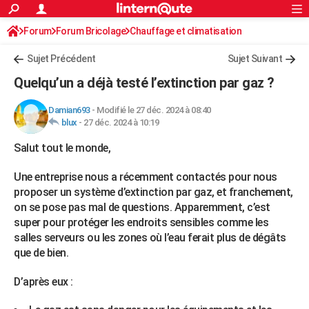
ACTUALITÉS
Forum
Forum Bricolage
Connexion
Chauffage et climatisation
S'inscrire
Rechercher
Société
Education
Villes
Politique
Faits Divers
Monde
+
SPORT
Chauffe-eau électrique - gaz- solaire
Sujet Précédent
Sujet Suivant
Football
Cyclisme
Forum
Coupe du monde 2026
Tennis
Rugby
CULTURE
Quelqu’un a déjà testé l’extinction par gaz ?
TNT
Cinéma
Musique
Programme TV
Streaming
Sorties cinéma
+
FINANCE
Damian693
-
Modifié le 27 déc. 2024 à 08:40
blux
-
27 déc. 2024 à 10:19
Impôts
Immobilier
Banque
Crédit
Retraite
Epargne
Risques naturels par ville
Assurance
AUTO
Salut tout le monde,
Réserver un essai
Berlines
Forum auto
Essais
Citadines
SUV
+
HIGH-TECH
Une entreprise nous a récemment contactés pour nous
Meilleur smartphone
Ordinateurs
Guide high-tech
Mobiles
Internet
Jeux vidéo
+
BRICOLAGE
proposer un système d’extinction par gaz, et franchement,
on se pose pas mal de questions. Apparemment, c’est
Aménagement intérieur
Cuisine
Jardinage
+
Forum
Extérieur
Salle de bains
Rangement
WEEK-END
super pour protéger les endroits sensibles comme les
salles serveurs ou les zones où l’eau ferait plus de dégâts
Escapades
Expositions
Week-end nature
Guides de France
Patrimoine
Musées
+
LIFESTYLE
que de bien.
Bien-être
Mode
+
Art de vivre
Loisirs
Modes de vie
SANTE
D’après eux :
Guide de la santé
Médicaments
+
Alimentation
Maladies
Sommeil
VOYAGE