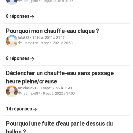
stf_jpd87
-
14 juil. 2018 à 08:17
8 réponses
Pourquoi mon chauffe-eau claque ?
lola333
-
14 févr. 2011 à 21:17
Lamotte
-
9 sept. 2021 à 20:50
8 réponses
Déclencher un chauffe-eau sans passage
heure pleine/creuse
nicolas2603
-
7 sept. 2022 à 15:41
stf_jpd87
-
9 sept. 2022 à 17:00
14 réponses
Pourquoi une fuite d'eau par le dessus du
ballon ?