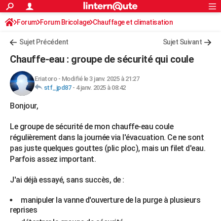
ACTUALITÉS
Forum
Forum Bricolage
Connexion
Chauffage et climatisation
S'inscrire
Rechercher
Société
Education
Villes
Politique
Faits Divers
Monde
+
SPORT
Chauffe-eau électrique - gaz- solaire
Sujet Précédent
Sujet Suivant
Football
Cyclisme
Forum
Coupe du monde 2026
Tennis
Rugby
CULTURE
Chauffe-eau : groupe de sécurité qui coule
TNT
Cinéma
Musique
Programme TV
Streaming
Sorties cinéma
+
FINANCE
Eriatoro
-
Modifié le 3 janv. 2025 à 21:27
stf_jpd87
-
4 janv. 2025 à 08:42
Impôts
Immobilier
Banque
Crédit
Retraite
Epargne
Risques naturels par ville
Assurance
AUTO
Bonjour,
Réserver un essai
Berlines
Forum auto
Essais
Citadines
SUV
+
HIGH-TECH
Le groupe de sécurité de mon chauffe-eau coule
Meilleur smartphone
Ordinateurs
Guide high-tech
Mobiles
Internet
Jeux vidéo
+
BRICOLAGE
régulièrement dans la journée via l'évacuation. Ce ne sont
pas juste quelques gouttes (plic ploc), mais un filet d'eau.
Aménagement intérieur
Cuisine
Jardinage
+
Forum
Extérieur
Salle de bains
Rangement
WEEK-END
Parfois assez important.
Escapades
Expositions
Week-end nature
Guides de France
Patrimoine
Musées
+
LIFESTYLE
J'ai déjà essayé, sans succès, de :
Bien-être
Mode
+
Art de vivre
Loisirs
Modes de vie
SANTE
manipuler la vanne d'ouverture de la purge à plusieurs
reprises
Guide de la santé
Médicaments
+
Alimentation
Maladies
Sommeil
VOYAGE