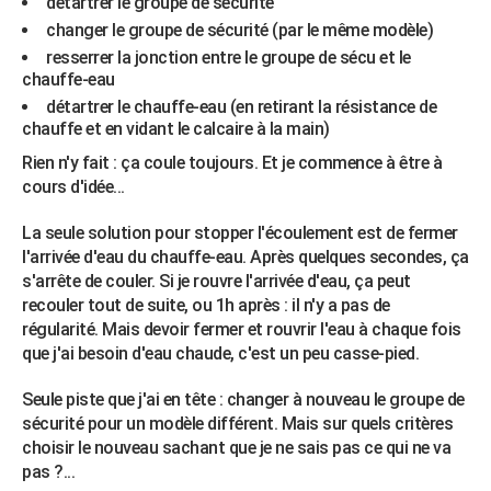
détartrer le groupe de sécurité
City break
Voyage de noces
Climat
Destinations
Voyage nature
Forum
+
PHOTO
changer le groupe de sécurité (par le même modèle)
resserrer la jonction entre le groupe de sécu et le
GUIDES D'ACHAT
chauffe-eau
détartrer le chauffe-eau (en retirant la résistance de
BONS PLANS
chauffe et en vidant le calcaire à la main)
CARTE DE VOEUX
Rien n'y fait : ça coule toujours. Et je commence à être à
cours d'idée...
Carte Bonne année
Carte Pâques
Carte de Noël
Carte Saint-Valentin
Carte d'anniversaire
DICTIONNAIRE
La seule solution pour stopper l'écoulement est de fermer
Biographies
Expressions
Dictionnaire
Citations
Proverbes
PROGRAMME TV
l'arrivée d'eau du chauffe-eau. Après quelques secondes, ça
s'arrête de couler. Si je rouvre l'arrivée d'eau, ça peut
COPAINS D'AVANT
recouler tout de suite, ou 1h après : il n'y a pas de
régularité. Mais devoir fermer et rouvrir l'eau à chaque fois
Se connecter
Collèges
Universités
Service militaire
S'inscrire
Lycées
Primaires
Entreprises
Avis de recherche
AVIS DE DÉCÈS
que j'ai besoin d'eau chaude, c'est un peu casse-pied.
FORUM
Seule piste que j'ai en tête : changer à nouveau le groupe de
Lifestyle
Sport
Television
Cinema
Bricolage
Culture
Auto
Voyage
sécurité pour un modèle différent. Mais sur quels critères
choisir le nouveau sachant que je ne sais pas ce qui ne va
pas ?...