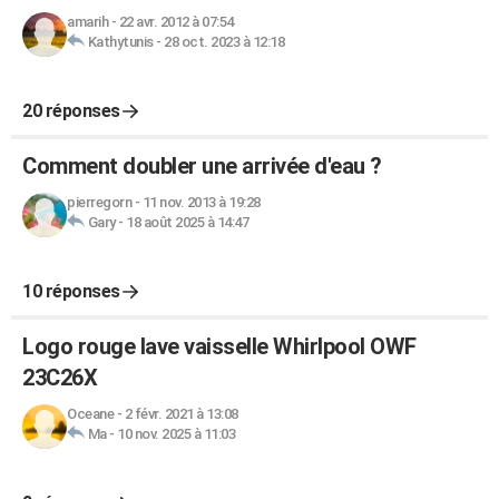
amarih
-
22 avr. 2012 à 07:54
Kathytunis
-
28 oct. 2023 à 12:18
20 réponses
Comment doubler une arrivée d'eau ?
pierregorn
-
11 nov. 2013 à 19:28
Gary
-
18 août 2025 à 14:47
10 réponses
Logo rouge lave vaisselle Whirlpool OWF
23C26X
Oceane
-
2 févr. 2021 à 13:08
Ma
-
10 nov. 2025 à 11:03