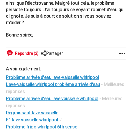
ainsi que l'électrovanne. Malgré tout cela, le problème
City break
Voyage de noces
Climat
Destinations
Voyage nature
Forum
+
PHOTO
persiste toujours. J'ai toujours ce voyant robinet d'eau qui
clignote. Je suis à court de solution si vous pouviez
GUIDES D'ACHAT
m'aider ?
BONS PLANS
Bonne soirée,
CARTE DE VOEUX
Carte Bonne année
Carte Pâques
Carte de Noël
Carte Saint-Valentin
Carte d'anniversaire
Répondre (2)
Partager
DICTIONNAIRE
Biographies
Expressions
Dictionnaire
Citations
Proverbes
PROGRAMME TV
A voir également:
Problème arrivée d'eau lave-vaisselle whirlpool
COPAINS D'AVANT
Lave-vaisselle whirlpool problème arrivée d'eau
- Meilleures
Se connecter
Collèges
Universités
Service militaire
S'inscrire
Lycées
Primaires
Entreprises
Avis de recherche
AVIS DE DÉCÈS
réponses
Problème arrivée d'eau lave vaisselle whirlpool
- Meilleures
FORUM
réponses
Dégraissant lave vaisselle
Lifestyle
Sport
Television
Cinema
Bricolage
Culture
Auto
Voyage
F1 lave vaisselle whirlpool
✓
Problème frigo whirlpool 6th sense