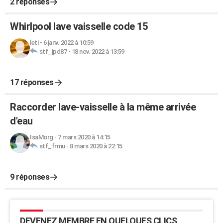
2 réponses
Whirlpool lave vaisselle code 15
leti
-
6 janv. 2022 à 10:59
stf_jpd87
-
18 nov. 2022 à 13:59
17 réponses
Raccorder lave-vaisselle à la même arrivée
d'eau
IsaMorg
-
7 mars 2020 à 14:15
stf_frmu
-
8 mars 2020 à 22:15
9 réponses
DEVENEZ MEMBRE EN QUELQUES CLICS