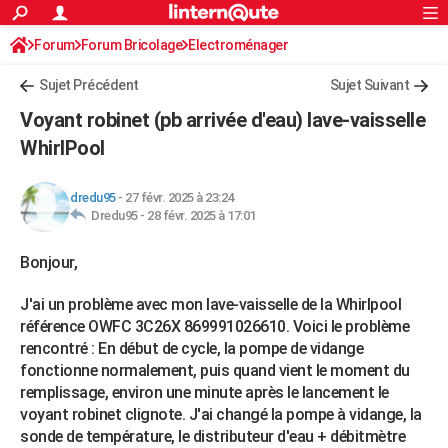
ACTUALITÉS
Forum
Forum Bricolage
Connexion
Electroménager
S'inscrire
Rechercher
Société
Education
Villes
Politique
Faits Divers
Monde
+
SPORT
Sujet Précédent
Sujet Suivant
Football
Cyclisme
Forum
Coupe du monde 2026
Tennis
Rugby
CULTURE
Voyant robinet (pb arrivée d'eau) lave-vaisselle
TNT
Cinéma
Musique
Programme TV
Streaming
Sorties cinéma
+
WhirlPool
FINANCE
Impôts
Immobilier
Banque
Crédit
Retraite
Epargne
Risques naturels par ville
Assurance
AUTO
dredu95
-
27 févr. 2025 à 23:24
Dredu95 -
28 févr. 2025 à 17:01
Réserver un essai
Berlines
Forum auto
Essais
Citadines
SUV
+
HIGH-TECH
Bonjour,
Meilleur smartphone
Ordinateurs
Guide high-tech
Mobiles
Internet
Jeux vidéo
+
BRICOLAGE
J'ai un problème avec mon lave-vaisselle de la Whirlpool
Aménagement intérieur
Cuisine
Jardinage
+
Forum
Extérieur
Salle de bains
Rangement
WEEK-END
référence OWFC 3C26X 869991026610. Voici le problème
Escapades
Expositions
Week-end nature
Guides de France
Patrimoine
Musées
+
rencontré : En début de cycle, la pompe de vidange
LIFESTYLE
fonctionne normalement, puis quand vient le moment du
Bien-être
Mode
+
Art de vivre
Loisirs
Modes de vie
SANTE
remplissage, environ une minute après le lancement le
voyant robinet clignote. J'ai changé la pompe à vidange, la
Guide de la santé
Médicaments
+
Alimentation
Maladies
Sommeil
VOYAGE
sonde de température, le distributeur d'eau + débitmètre