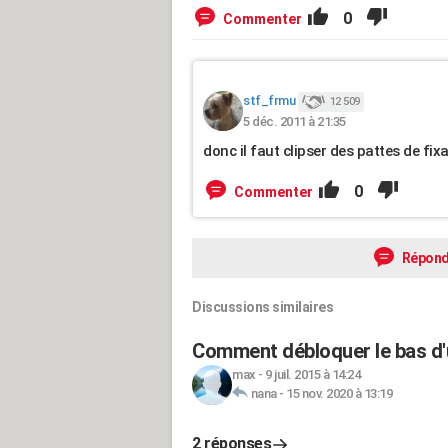
0
Commenter
stf_frmu
12 509
5 déc. 2011 à 21:35
donc il faut clipser des pattes de fix
0
Commenter
Répond
Discussions similaires
Comment débloquer le bas d'
max
-
9 juil. 2015 à 14:24
nana
-
15 nov. 2020 à 13:19
2 réponses