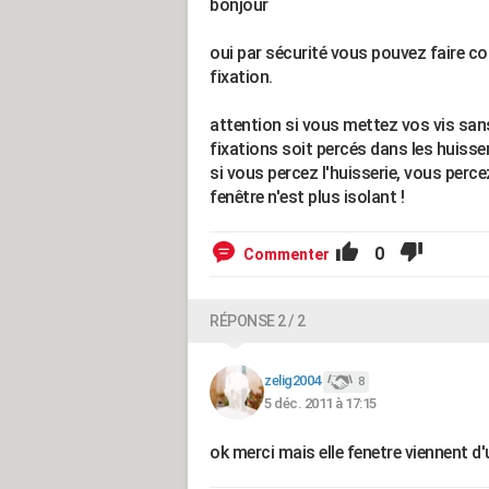
bonjour
oui par sécurité vous pouvez faire c
fixation.
attention si vous mettez vos vis sans 
fixations soit percés dans les huisseri
si vous percez l'huisserie, vous perc
fenêtre n'est plus isolant !
0
Commenter
RÉPONSE 2 / 2
zelig2004
8
5 déc. 2011 à 17:15
ok merci mais elle fenetre viennent d