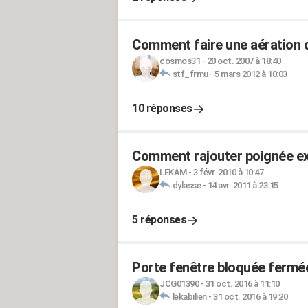
Comment faire une aération d
cosmos31
-
20 oct. 2007 à 18:40
stf_frmu
-
5 mars 2012 à 10:03
10 réponses
Comment rajouter poignée ex
LEKAM
-
3 févr. 2010 à 10:47
dylasse
-
14 avr. 2011 à 23:15
5 réponses
Porte fenêtre bloquée fermé
JCG01390
-
31 oct. 2016 à 11:10
lekabilien
-
31 oct. 2016 à 19:20