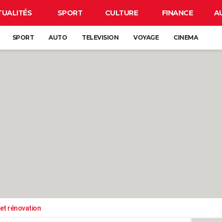
TUALITÉS
SPORT
CULTURE
FINANCE
A
SPORT
AUTO
TELEVISION
VOYAGE
CINEMA
et rénovation