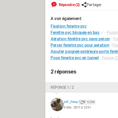
Répondre (2)
Partager
A voir également:
Fixation fenetre pvc
Fenêtre pvc bloquée en bas
✓
-
Forum 
Aération fenêtre pvc sans percer
-
Fo
Percer fenetre pvc pour aeration
-
For
Ajouter poignée extérieure porte fenê
Pose fenetre pvc en tunnel
-
Forum Co
2 réponses
RÉPONSE 1 / 2
stf_frmu
12 509
5 déc. 2011 à 12:51