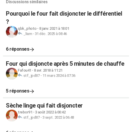
Discussions similaires
Pourquoi le four fait disjoncter le différentiel
?
qbk_photo
-
8 janv. 2021 à 18:01
_liam
-
31 déc. 2025 à 08:46
6 réponses
Four qui disjoncte après 5 minutes de chauffe
Fafou41
-
8 avr. 2018 à 11:21
stf_jpd87
-
11 mars 2024 à 07:36
5 réponses
Sèche linge qui fait disjoncter
trebor91
-
3 août 2022 à 00:42
stf_jpd87
-
3 sept. 2022 à 06:48