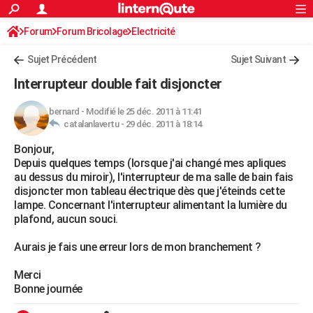
ACTUALITÉS
Forum
Forum Bricolage
Connexion
Electricité
S'inscrire
Rechercher
Société
Education
Villes
Politique
Faits Divers
Monde
+
SPORT
Sujet Précédent
Sujet Suivant
Football
Cyclisme
Forum
Coupe du monde 2026
Tennis
Rugby
CULTURE
Interrupteur double fait disjoncter
TNT
Cinéma
Musique
Programme TV
Streaming
Sorties cinéma
+
FINANCE
bernard
-
Modifié le 25 déc. 2011 à 11:41
catalanlavertu -
29 déc. 2011 à 18:14
Impôts
Immobilier
Banque
Crédit
Retraite
Epargne
Risques naturels par ville
Assurance
AUTO
Bonjour,
Réserver un essai
Berlines
Forum auto
Essais
Citadines
SUV
+
HIGH-TECH
Depuis quelques temps (lorsque j'ai changé mes apliques
au dessus du miroir), l'interrupteur de ma salle de bain fais
Meilleur smartphone
Ordinateurs
Guide high-tech
Mobiles
Internet
Jeux vidéo
+
BRICOLAGE
disjoncter mon tableau électrique dès que j'éteinds cette
lampe. Concernant l'interrupteur alimentant la lumière du
Aménagement intérieur
Cuisine
Jardinage
+
Forum
Extérieur
Salle de bains
Rangement
WEEK-END
plafond, aucun souci.
Escapades
Expositions
Week-end nature
Guides de France
Patrimoine
Musées
+
LIFESTYLE
Aurais je fais une erreur lors de mon branchement ?
Bien-être
Mode
+
Art de vivre
Loisirs
Modes de vie
SANTE
Merci
Bonne journée
Guide de la santé
Médicaments
+
Alimentation
Maladies
Sommeil
VOYAGE