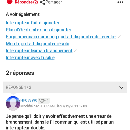
Répondre (2)
Partager
City break
Voyage de noces
Climat
Destinations
Voyage nature
Forum
+
PHOTO
A voir également:
GUIDES D'ACHAT
Interrupteur fait disjoncter
Plus d'électricité sans disjoncter
BONS PLANS
Frigo américain samsung qui fait disjoncter différentiel
✓
CARTE DE VOEUX
Mon frigo fait disjoncter résolu
Interrupteur lexman branchement
✓
Carte Bonne année
Carte Pâques
Carte de Noël
Carte Saint-Valentin
Carte d'anniversaire
DICTIONNAIRE
Interrupteur avec fusible
Biographies
Expressions
Dictionnaire
Citations
Proverbes
PROGRAMME TV
2 réponses
COPAINS D'AVANT
RÉPONSE 1 / 2
Se connecter
Collèges
Universités
Service militaire
S'inscrire
Lycées
Primaires
Entreprises
Avis de recherche
AVIS DE DÉCÈS
HFC78990
1
FORUM
Modifié par HFC78990 le 27/12/2011 17:03
Lifestyle
Sport
Television
Cinema
Bricolage
Culture
Auto
Voyage
Je pense qu'il doit y avoir effectivement une erreur de
branchement, dans le fil commun qui est utilisé par un
interrupteur double.