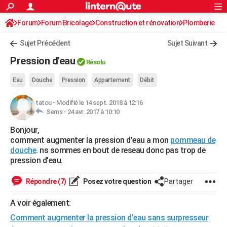
ACTUALITÉS
Forum
Forum Bricolage
Connexion
Construction et rénovation
S'inscrire
Plomberie
Rechercher
Société
Education
Villes
Politique
Faits Divers
Monde
+
SPORT
Sujet Précédent
Sujet Suivant
Football
Cyclisme
Forum
Coupe du monde 2026
Tennis
Rugby
CULTURE
Pression d'eau
Résolu
TNT
Cinéma
Musique
Programme TV
Streaming
Sorties cinéma
+
FINANCE
Eau
Douche
Pression
Appartement
Débit
Impôts
Immobilier
Banque
Crédit
Retraite
Epargne
Risques naturels par ville
Assurance
AUTO
tatou
-
Modifié le 14 sept. 2018 à 12:16
Sems -
24 avr. 2017 à 10:10
Réserver un essai
Berlines
Forum auto
Essais
Citadines
SUV
+
HIGH-TECH
Bonjour,
Meilleur smartphone
Ordinateurs
Guide high-tech
Mobiles
Internet
Jeux vidéo
+
BRICOLAGE
comment augmenter la pression d'eau a mon
pommeau de
douche
. ns sommes en bout de reseau donc pas trop de
Aménagement intérieur
Cuisine
Jardinage
+
Forum
Extérieur
Salle de bains
Rangement
WEEK-END
pression d'eau.
Escapades
Expositions
Week-end nature
Guides de France
Patrimoine
Musées
+
LIFESTYLE
Répondre (7)
Posez votre question
Partager
Bien-être
Mode
+
Art de vivre
Loisirs
Modes de vie
SANTE
A voir également:
Guide de la santé
Médicaments
+
Alimentation
Maladies
Sommeil
Comment augmenter la pression d'eau sans surpresseur
VOYAGE