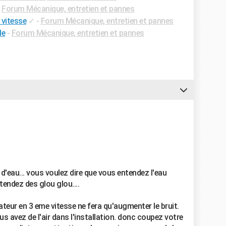
-
Forum Mécanique, entretien et pannes
 vitesse
✓
-
Forum Mécanique, entretien et pannes
de
-
Forum Mécanique, entretien et pannes
d'eau... vous voulez dire que vous entendez l'eau
tendez des glou glou....
érateur en 3 eme vitesse ne fera qu'augmenter le bruit.
us avez de l'air dans l'installation. donc coupez votre