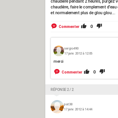
chaudiere pendant 2 heures, purgez v
chaudière, faire le complement d'eau 
et normalement plus de glou glou....
0
Commenter
sergio490
17 janv. 2012 à 12:05
merci
0
Commenter
RÉPONSE 2 / 2
pat38
17 janv. 2012 à 14:44