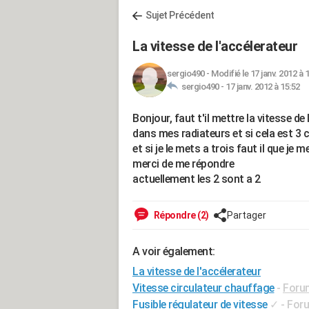
Sujet Précédent
La vitesse de l'accélerateur
sergio490
-
Modifié le 17 janv. 2012 à 
sergio490 -
17 janv. 2012 à 15:52
Bonjour, faut t'il mettre la vitesse de
dans mes radiateurs et si cela est 3
et si je le mets a trois faut il que je 
merci de me répondre
actuellement les 2 sont a 2
Répondre (2)
Partager
A voir également:
La vitesse de l'accélerateur
Vitesse circulateur chauffage
-
Forum
Fusible régulateur de vitesse
✓
-
Foru