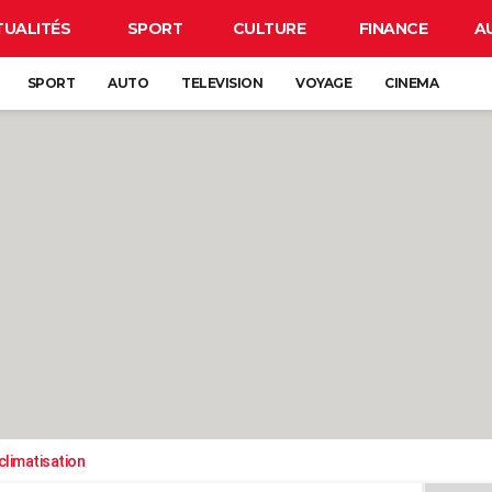
TUALITÉS
SPORT
CULTURE
FINANCE
A
SPORT
AUTO
TELEVISION
VOYAGE
CINEMA
climatisation