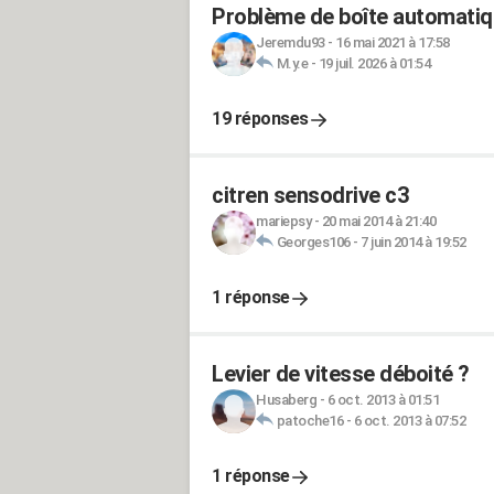
Problème de boîte automatiq
Jeremdu93
-
16 mai 2021 à 17:58
M.y.e
-
19 juil. 2026 à 01:54
19 réponses
citren sensodrive c3
mariepsy
-
20 mai 2014 à 21:40
Georges106
-
7 juin 2014 à 19:52
1 réponse
Levier de vitesse déboité ?
Husaberg
-
6 oct. 2013 à 01:51
patoche16
-
6 oct. 2013 à 07:52
1 réponse