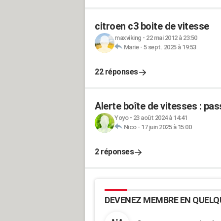
citroen c3 boite de vitesse
maxviking
-
22 mai 2012 à 23:50
Marie
-
5 sept. 2025 à 19:53
22 réponses
Alerte boîte de vitesses : p
Yoyo
-
23 août 2024 à 14:41
Nico
-
17 juin 2025 à 15:00
2 réponses
DEVENEZ MEMBRE EN QUELQ