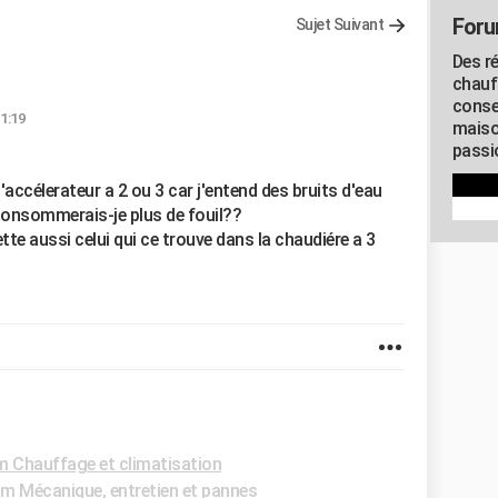
Foru
Sujet Suivant
Des r
chauf
conse
11:19
maiso
passio
 l'accélerateur a 2 ou 3 car j'entend des bruits d'eau
 consommerais-je plus de fouil??
mette aussi celui qui ce trouve dans la chaudiére a 3
 Chauffage et climatisation
m Mécanique, entretien et pannes