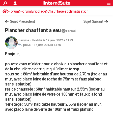
ACTUALITÉS
Forum
Forum Bricolage
Connexion
Chauffage et climatisation
S'inscrire
Rechercher
Société
Education
Villes
Politique
Faits Divers
Monde
+
SPORT
Sujet Précédent
Sujet Suivant
Football
Cyclisme
Forum
Coupe du monde 2026
Tennis
Rugby
CULTURE
Plancher chauffant a eau
Fermé
TNT
Cinéma
Musique
Programme TV
Streaming
Sorties cinéma
+
FINANCE
maryline
-
Modifié le 19 janv. 2012 à 11:23
pat38 -
17 janv. 2013 à 14:46
Impôts
Immobilier
Banque
Crédit
Retraite
Epargne
Risques naturels par ville
Assurance
AUTO
Bonjour,
Réserver un essai
Berlines
Forum auto
Essais
Citadines
SUV
+
HIGH-TECH
pouvez vous m'aider pour le choix du plancher chauffant et
Meilleur smartphone
Ordinateurs
Guide high-tech
Mobiles
Internet
Jeux vidéo
+
BRICOLAGE
de la chaudiere electrique qui l'alimente svp.
sous sol : 80m² habitable d'une hauteur de 2.70m (isoler au
Aménagement intérieur
Cuisine
Jardinage
+
Forum
Extérieur
Salle de bains
Rangement
WEEK-END
mur, avec placo laine de roche de 75mm et faux plafond
sans isolation)
Escapades
Expositions
Week-end nature
Guides de France
Patrimoine
Musées
+
LIFESTYLE
rez de chaussée : 60m² habitable hauteur 2.55m (isoler au
mur, avec placo laine de verre de 100mm et faux plafond
Bien-être
Mode
+
Art de vivre
Loisirs
Modes de vie
SANTE
sans isolation)
1er étage : 50m² habitable hauteur 2.55m (isoler au mur,
Guide de la santé
Médicaments
+
Alimentation
Maladies
Sommeil
VOYAGE
avec placo laine de verre de 100mm et faux plafond