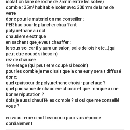
isolation laine de roche de 75mm entre les solive)
City break
Voyage de noces
Climat
Destinations
Voyage nature
Forum
+
comble : 35m² habitable isoler avec 300mm de laine de
PHOTO
verre
donc pour le materiel on ma conseiller :
GUIDES D'ACHAT
PER bao pour le plancher chauffant
polyurethane au sol
BONS PLANS
chaudiere electrique
en sachant que je veut chauffer :
CARTE DE VOEUX
le sous sol car il y aura un salon, salle de loisir etc...(qui
Carte Bonne année
Carte Pâques
Carte de Noël
Carte Saint-Valentin
Carte d'anniversaire
peut etre coupé si besoin)
DICTIONNAIRE
rez de chausée
Biographies
Expressions
Dictionnaire
Citations
Proverbes
1ere etage (qui peut etre coupé si besoin)
PROGRAMME TV
pour les comble je me disait que la chaleur y serait diffusé
donc:
COPAINS D'AVANT
quel epaisseur de polyurethane choisir par etage ?
Se connecter
Collèges
Universités
Service militaire
S'inscrire
Lycées
Primaires
Entreprises
Avis de recherche
quel puissance de chaudiere choisir et quel marque a une
AVIS DE DÉCÈS
bonne réputation ?
dois je aussi chauffé les comble ? si oui que me conseillé
FORUM
vous ?
Lifestyle
Sport
Television
Cinema
Bricolage
Culture
Auto
Voyage
en vous remerciant beaucoup pour vos réponse
cordialement