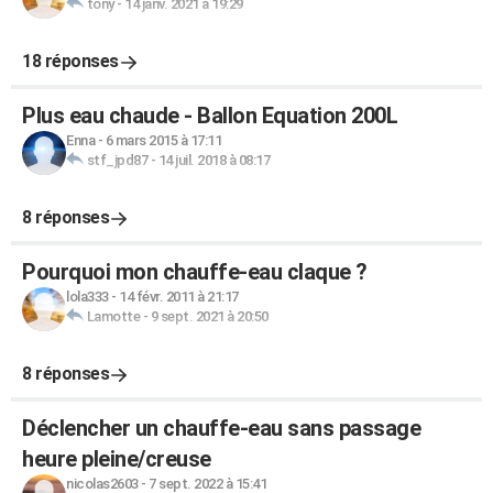
tony
-
14 janv. 2021 à 19:29
18 réponses
Plus eau chaude - Ballon Equation 200L
Enna
-
6 mars 2015 à 17:11
stf_jpd87
-
14 juil. 2018 à 08:17
8 réponses
Pourquoi mon chauffe-eau claque ?
lola333
-
14 févr. 2011 à 21:17
Lamotte
-
9 sept. 2021 à 20:50
8 réponses
Déclencher un chauffe-eau sans passage
heure pleine/creuse
nicolas2603
-
7 sept. 2022 à 15:41