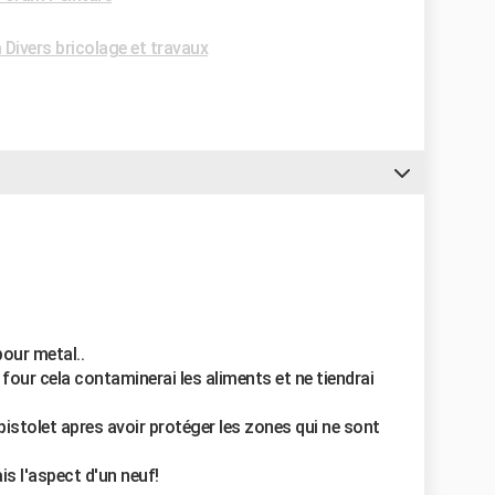
Divers bricolage et travaux
pour metal..
u four cela contaminerai les aliments et ne tiendrai
pistolet apres avoir protéger les zones qui ne sont
is l'aspect d'un neuf!