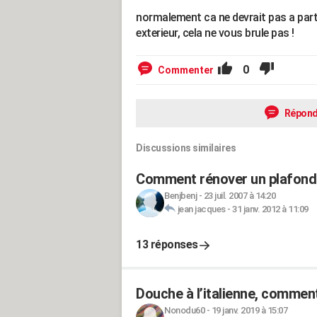
normalement ca ne devrait pas a part
exterieur, cela ne vous brule pas !
0
Commenter
Répond
Discussions similaires
Comment rénover un plafond 
Benjbenj
-
23 juil. 2007 à 14:20
jean jacques
-
31 janv. 2012 à 11:09
13 réponses
Douche à l’italienne, comment
Nonodu60
-
19 janv. 2019 à 15:07