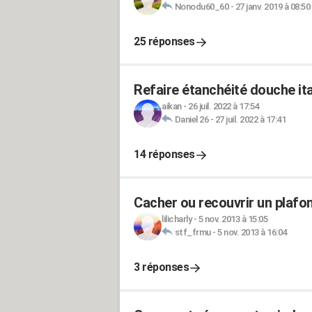
Nonodu60_60
-
27 janv. 2019 à 08:50
25 réponses
Refaire étanchéité douche it
aikan
-
26 juil. 2022 à 17:54
Daniel 26
-
27 juil. 2022 à 17:41
14 réponses
Cacher ou recouvrir un plafo
lilicharly
-
5 nov. 2013 à 15:05
stf_frmu
-
5 nov. 2013 à 16:04
3 réponses