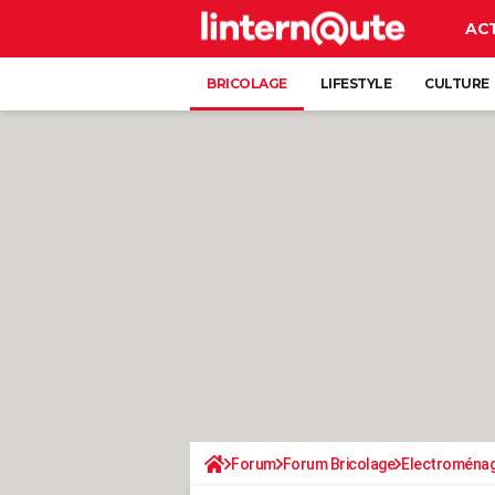
AC
BRICOLAGE
LIFESTYLE
CULTURE
Forum
Forum Bricolage
Electroména