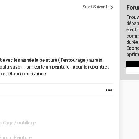
Foru
Sujet Suivant
Trouv
dépan
élect
commu
durée
Écono
optimi
et avec les année la peinture ( l'entourage ) aurais
ulu savoir , si il exite un peinture , pour le repeintre .
le , et merci d'avance.
olage / outillage
Forum Peinture