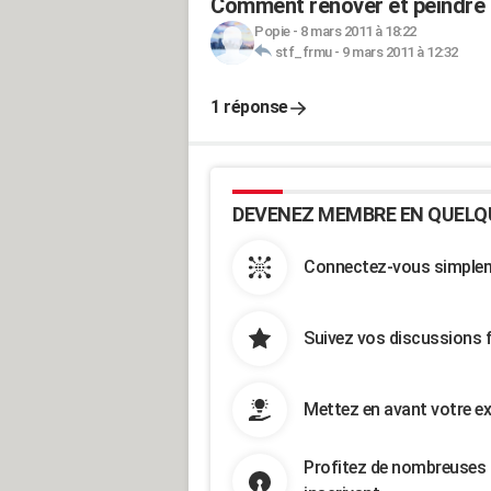
Comment rénover et peindre
Popie
-
8 mars 2011 à 18:22
stf_frmu
-
9 mars 2011 à 12:32
1 réponse
DEVENEZ MEMBRE EN QUELQ
Connectez-vous simpleme
Suivez vos discussions 
Mettez en avant votre ex
Profitez de nombreuses 