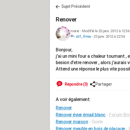
Sujet Précédent
Renover
marie
-
Modifié le 23 janv. 2012 à 12:56
stf_frmu
-
23 janv. 2012 à 22:54
Bonjour,
j'ai un mini four a chaleur tournant , 
besion d'etre renover , alors j'aurais vo
Attend une réponse le plus vite possib
Répondre (3)
Partager
A voir également:
Renover
Rénover évier émail blanc
-
Forum Bric
Renover maison
- Guide
Rénover meuble en bois de placage
-