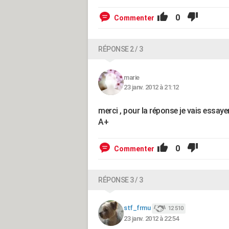
0
Commenter
RÉPONSE 2 / 3
marie
23 janv. 2012 à 21:12
merci , pour la réponse je vais essayer
A+
0
Commenter
RÉPONSE 3 / 3
stf_frmu
12 510
23 janv. 2012 à 22:54