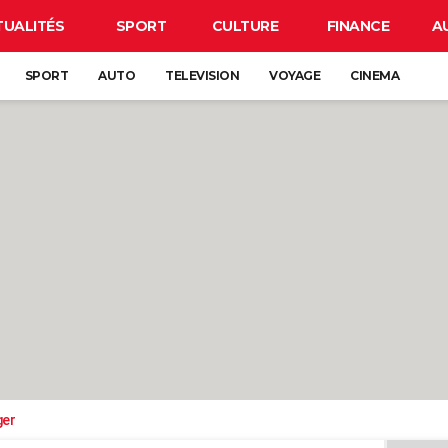
TUALITÉS
SPORT
CULTURE
FINANCE
A
SPORT
AUTO
TELEVISION
VOYAGE
CINEMA
ger