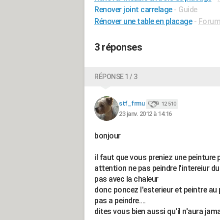
Renover joint carrelage
- Guide
Rénover une table en placage
-
Forum 
3 réponses
RÉPONSE 1 / 3
stf_frmu
12 510
23 janv. 2012 à 14:16
bonjour
il faut que vous preniez une peinture 
attention ne pas peindre l'intereiur d
pas avec la chaleur
donc poncez l'esterieur et peintre au 
pas a peindre....
dites vous bien aussi qu'il n'aura jama