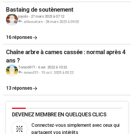
Bastaing de soutènement
joyolo
-
27 mars 2023 à 07:12
atlassaturn
-
28 mars 2023 à 09:02
16 réponses
Chaîne arbre à cames cassée : normal après 4
ans ?
Tonio6971
-
6 avr. 2022 à 10:32
renard31
-
15 oct. 2025 à 03:22
13 réponses
DEVENEZ MEMBRE EN QUELQUES CLICS
Connectez-vous simplement avec ceux qui
partagent vos intérêts