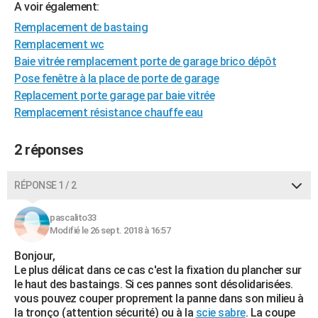
A voir également:
City break
Voyage de noces
Climat
Destinations
Voyage nature
Forum
+
PHOTO
Remplacement de bastaing
Remplacement wc
GUIDES D'ACHAT
Baie vitrée remplacement porte de garage brico dépôt
BONS PLANS
Pose fenêtre à la place de porte de garage
Replacement porte garage par baie vitrée
CARTE DE VOEUX
Remplacement résistance chauffe eau
Carte Bonne année
Carte Pâques
Carte de Noël
Carte Saint-Valentin
Carte d'anniversaire
DICTIONNAIRE
2 réponses
Biographies
Expressions
Dictionnaire
Citations
Proverbes
PROGRAMME TV
RÉPONSE 1 / 2
COPAINS D'AVANT
Se connecter
Collèges
Universités
Service militaire
S'inscrire
Lycées
Primaires
Entreprises
Avis de recherche
pascalito33
AVIS DE DÉCÈS
Modifié le 26 sept. 2018 à 16:57
FORUM
Bonjour,
Le plus délicat dans ce cas c'est la fixation du plancher sur
Lifestyle
Sport
Television
Cinema
Bricolage
Culture
Auto
Voyage
le haut des bastaings. Si ces pannes sont désolidarisées.
vous pouvez couper proprement la panne dans son milieu à
la tronço (attention sécurité) ou à la
scie sabre
. La coupe