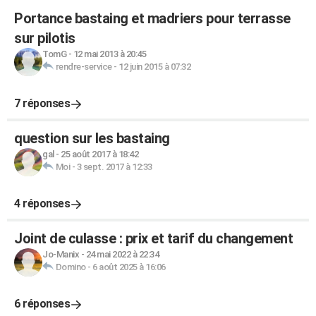
Portance bastaing et madriers pour terrasse
sur pilotis
TomG
-
12 mai 2013 à 20:45
rendre-service
-
12 juin 2015 à 07:32
7 réponses
question sur les bastaing
gal
-
25 août 2017 à 18:42
Moi
-
3 sept. 2017 à 12:33
4 réponses
Joint de culasse : prix et tarif du changement
Jo-Manix
-
24 mai 2022 à 22:34
Domino
-
6 août 2025 à 16:06
6 réponses