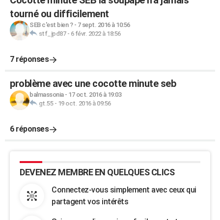
Cocotte minute SEB la soupape n'a jamais
tourné ou difficilement
SEB c'est bien ?
-
7 sept. 2016 à 10:56
stf_jpd87
-
6 févr. 2022 à 18:56
7 réponses
problème avec une cocotte minute seb
balmassonia
-
17 oct. 2016 à 19:03
gt.55
-
19 oct. 2016 à 09:56
6 réponses
DEVENEZ MEMBRE EN QUELQUES CLICS
Connectez-vous simplement avec ceux qui
partagent vos intérêts