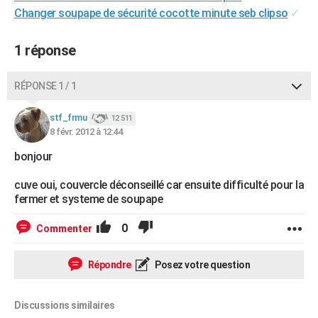
Changer soupape de sécurité cocotte minute seb clipso
✓
City break
Voyage de noces
Climat
Destinations
Voyage nature
Forum
+
PHOTO
GUIDES D'ACHAT
1 réponse
BONS PLANS
RÉPONSE 1 / 1
CARTE DE VOEUX
stf_frmu
12 511
Carte Bonne année
Carte Pâques
Carte de Noël
Carte Saint-Valentin
Carte d'anniversaire
DICTIONNAIRE
8 févr. 2012 à 12:44
bonjour
Biographies
Expressions
Dictionnaire
Citations
Proverbes
PROGRAMME TV
cuve oui, couvercle déconseillé car ensuite difficulté pour la
COPAINS D'AVANT
fermer et systeme de soupape
Se connecter
Collèges
Universités
Service militaire
S'inscrire
Lycées
Primaires
Entreprises
Avis de recherche
AVIS DE DÉCÈS
0
Commenter
FORUM
Répondre
Posez votre question
Lifestyle
Sport
Television
Cinema
Bricolage
Culture
Auto
Voyage
Discussions similaires