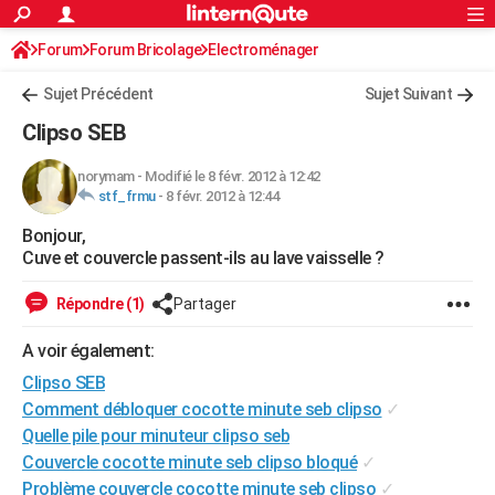
ACTUALITÉS
Forum
Forum Bricolage
Connexion
Electroménager
S'inscrire
Rechercher
Société
Education
Villes
Politique
Faits Divers
Monde
+
SPORT
Sujet Précédent
Sujet Suivant
Football
Cyclisme
Forum
Coupe du monde 2026
Tennis
Rugby
CULTURE
Clipso SEB
TNT
Cinéma
Musique
Programme TV
Streaming
Sorties cinéma
+
FINANCE
norymam
-
Modifié le 8 févr. 2012 à 12:42
stf_frmu
-
8 févr. 2012 à 12:44
Impôts
Immobilier
Banque
Crédit
Retraite
Epargne
Risques naturels par ville
Assurance
AUTO
Bonjour,
Réserver un essai
Berlines
Forum auto
Essais
Citadines
SUV
+
HIGH-TECH
Cuve et couvercle passent-ils au lave vaisselle ?
Meilleur smartphone
Ordinateurs
Guide high-tech
Mobiles
Internet
Jeux vidéo
+
BRICOLAGE
Répondre (1)
Partager
Aménagement intérieur
Cuisine
Jardinage
+
Forum
Extérieur
Salle de bains
Rangement
WEEK-END
A voir également:
Escapades
Expositions
Week-end nature
Guides de France
Patrimoine
Musées
+
Clipso SEB
LIFESTYLE
Comment débloquer cocotte minute seb clipso
✓
Bien-être
Mode
+
Art de vivre
Loisirs
Modes de vie
SANTE
Quelle pile pour minuteur clipso seb
Couvercle cocotte minute seb clipso bloqué
✓
Guide de la santé
Médicaments
+
Alimentation
Maladies
Sommeil
VOYAGE
Problème couvercle cocotte minute seb clipso
✓