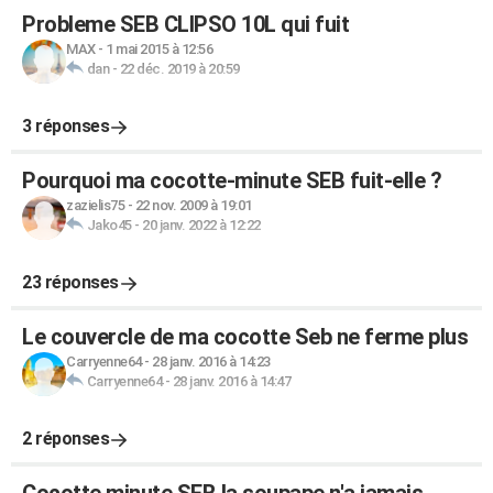
Probleme SEB CLIPSO 10L qui fuit
MAX
-
1 mai 2015 à 12:56
dan
-
22 déc. 2019 à 20:59
3 réponses
Pourquoi ma cocotte-minute SEB fuit-elle ?
zazielis75
-
22 nov. 2009 à 19:01
Jako45
-
20 janv. 2022 à 12:22
23 réponses
Le couvercle de ma cocotte Seb ne ferme plus
Carryenne64
-
28 janv. 2016 à 14:23
Carryenne64
-
28 janv. 2016 à 14:47
2 réponses