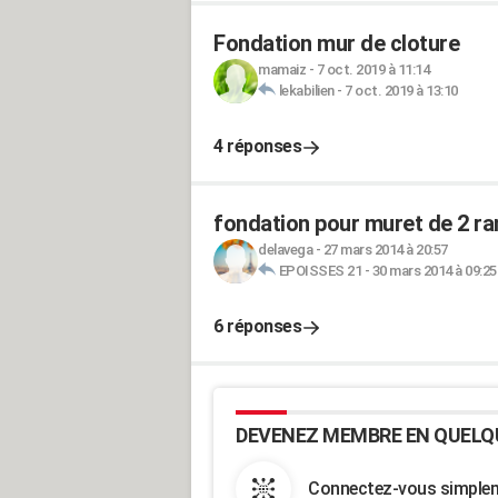
Fondation mur de cloture
mamaiz
-
7 oct. 2019 à 11:14
lekabilien
-
7 oct. 2019 à 13:10
4 réponses
fondation pour muret de 2 r
delavega
-
27 mars 2014 à 20:57
EPOISSES 21
-
30 mars 2014 à 09:25
6 réponses
DEVENEZ MEMBRE EN QUELQ
Connectez-vous simpleme