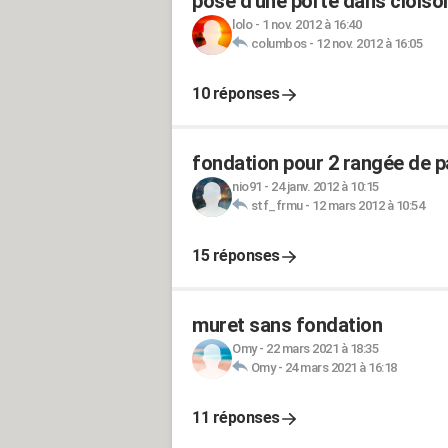
pose d'une porte dans cloiso
lolo
-
1 nov. 2012 à 16:40
columbos
-
12 nov. 2012 à 16:05
10 réponses
fondation pour 2 rangée de p
nio91
-
24 janv. 2012 à 10:15
stf_frmu
-
12 mars 2012 à 10:54
15 réponses
muret sans fondation
Omy
-
22 mars 2021 à 18:35
Omy
-
24 mars 2021 à 16:18
11 réponses