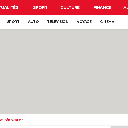
TUALITÉS
SPORT
CULTURE
FINANCE
A
SPORT
AUTO
TELEVISION
VOYAGE
CINEMA
et rénovation