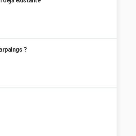
n deja existante
arpaings ?