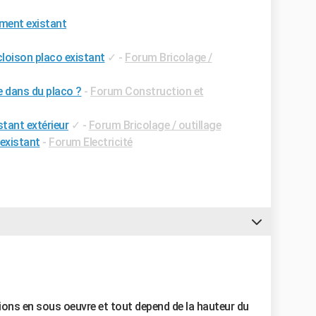
ment existant
loison placo existant
✓
-
Forum Bricolage /
 dans du placo ?
-
Forum Construction et
stant extérieur
✓
-
Forum Bricolage / outillage
 existant
-
Forum Electricité
ions en sous oeuvre et tout depend de la hauteur du