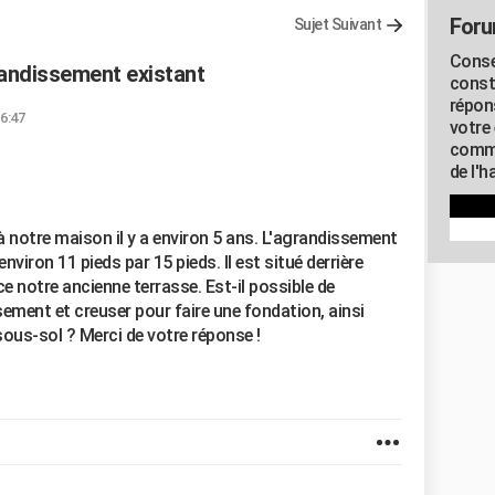
Foru
Sujet Suivant
Conse
randissement existant
const
répon
16:47
votre 
commu
de l'h
notre maison il y a environ 5 ans. L'agrandissement
nviron 11 pieds par 15 pieds. Il est situé derrière
e notre ancienne terrasse. Est-il possible de
ement et creuser pour faire une fondation, ainsi
sous-sol ? Merci de votre réponse !