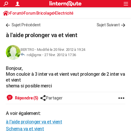
ACTUALITÉS
Forum
Forum Bricolage
Connexion
Electricité
S'inscrire
Rechercher
Société
Education
Villes
Politique
Faits Divers
Monde
+
SPORT
Sujet Précédent
Sujet Suivant
Football
Cyclisme
Forum
Coupe du monde 2026
Tennis
Rugby
CULTURE
à l'aide prolonger va et vient
TNT
Cinéma
Musique
Programme TV
Streaming
Sorties cinéma
+
FINANCE
BERTRO
-
Modifié le 20 févr. 2012 à 19:24
Impôts
Immobilier
Banque
Crédit
Retraite
Epargne
Risques naturels par ville
Assurance
AUTO
rol@gmx -
27 févr. 2012 à 17:36
Réserver un essai
Berlines
Forum auto
Essais
Citadines
SUV
+
HIGH-TECH
Bonjour,
Mon couloir à 3 inter va et vient veut prolonger de 2 inter va
Meilleur smartphone
Ordinateurs
Guide high-tech
Mobiles
Internet
Jeux vidéo
+
BRICOLAGE
et vient
shema si posible merci
Aménagement intérieur
Cuisine
Jardinage
+
Forum
Extérieur
Salle de bains
Rangement
WEEK-END
Répondre (5)
Partager
Escapades
Expositions
Week-end nature
Guides de France
Patrimoine
Musées
+
LIFESTYLE
Bien-être
Mode
+
Art de vivre
Loisirs
Modes de vie
A voir également:
SANTE
à l'aide prolonger va et vient
Guide de la santé
Médicaments
+
Alimentation
Maladies
Sommeil
VOYAGE
Schema va et vient