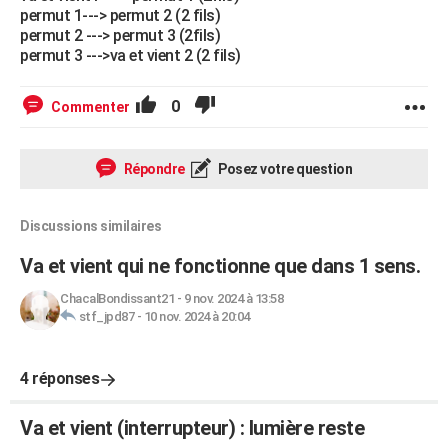
permut 1---> permut 2 (2 fils)
permut 2 ---> permut 3 (2fils)
permut 3 --->va et vient 2 (2 fils)
0
Commenter
Répondre
Posez votre question
Discussions similaires
Va et vient qui ne fonctionne que dans 1 sens.
ChacalBondissant21
-
9 nov. 2024 à 13:58
stf_jpd87
-
10 nov. 2024 à 20:04
4 réponses
Va et vient (interrupteur) : lumière reste