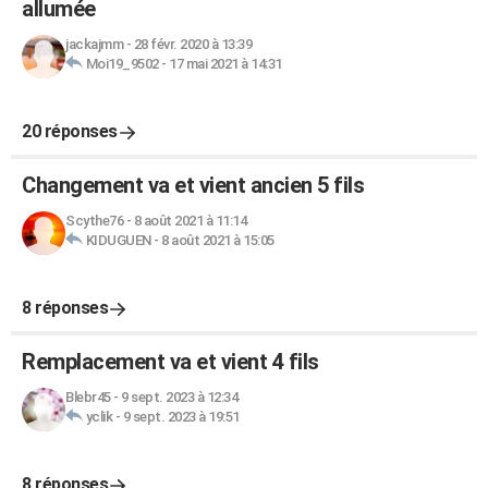
allumée
jackajmm
-
28 févr. 2020 à 13:39
Moi19_9502
-
17 mai 2021 à 14:31
20 réponses
Changement va et vient ancien 5 fils
Scythe76
-
8 août 2021 à 11:14
KIDUGUEN
-
8 août 2021 à 15:05
8 réponses
Remplacement va et vient 4 fils
Blebr45
-
9 sept. 2023 à 12:34
yclik
-
9 sept. 2023 à 19:51
8 réponses