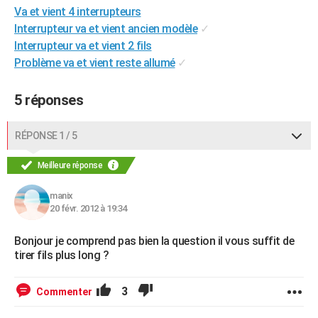
Va et vient 4 interrupteurs
City break
Voyage de noces
Climat
Destinations
Voyage nature
Forum
+
PHOTO
Interrupteur va et vient ancien modèle
✓
Interrupteur va et vient 2 fils
GUIDES D'ACHAT
Problème va et vient reste allumé
✓
BONS PLANS
5 réponses
CARTE DE VOEUX
Carte Bonne année
Carte Pâques
Carte de Noël
Carte Saint-Valentin
Carte d'anniversaire
DICTIONNAIRE
RÉPONSE 1 / 5
Biographies
Expressions
Dictionnaire
Citations
Proverbes
PROGRAMME TV
Meilleure réponse
COPAINS D'AVANT
manix
20 févr. 2012 à 19:34
Se connecter
Collèges
Universités
Service militaire
S'inscrire
Lycées
Primaires
Entreprises
Avis de recherche
AVIS DE DÉCÈS
Bonjour je comprend pas bien la question il vous suffit de
FORUM
tirer fils plus long ?
Lifestyle
Sport
Television
Cinema
Bricolage
Culture
Auto
Voyage
3
Commenter