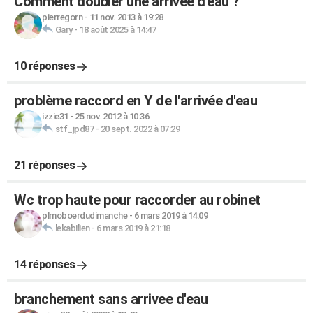
Comment doubler une arrivée d'eau ?
pierregorn
-
11 nov. 2013 à 19:28
Gary
-
18 août 2025 à 14:47
10 réponses
problème raccord en Y de l'arrivée d'eau
izzie31
-
25 nov. 2012 à 10:36
stf_jpd87
-
20 sept. 2022 à 07:29
21 réponses
Wc trop haute pour raccorder au robinet
plmoboerdudimanche
-
6 mars 2019 à 14:09
lekabilien
-
6 mars 2019 à 21:18
14 réponses
branchement sans arrivee d'eau