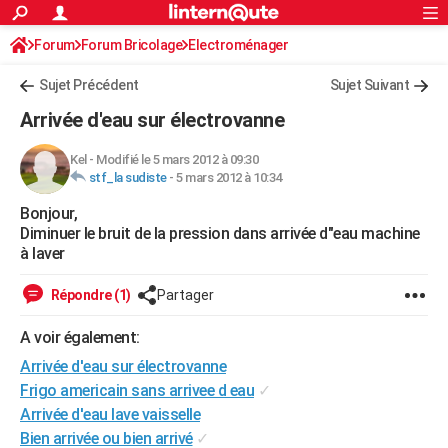
ACTUALITÉS
Forum
Forum Bricolage
Connexion
Electroménager
S'inscrire
Rechercher
Société
Education
Villes
Politique
Faits Divers
Monde
+
SPORT
Sujet Précédent
Sujet Suivant
Football
Cyclisme
Forum
Coupe du monde 2026
Tennis
Rugby
CULTURE
Arrivée d'eau sur électrovanne
TNT
Cinéma
Musique
Programme TV
Streaming
Sorties cinéma
+
FINANCE
Kel
-
Modifié le 5 mars 2012 à 09:30
stf_la sudiste
-
5 mars 2012 à 10:34
Impôts
Immobilier
Banque
Crédit
Retraite
Epargne
Risques naturels par ville
Assurance
AUTO
Bonjour,
Réserver un essai
Berlines
Forum auto
Essais
Citadines
SUV
+
HIGH-TECH
Diminuer le bruit de la pression dans arrivée d"eau machine
à laver
Meilleur smartphone
Ordinateurs
Guide high-tech
Mobiles
Internet
Jeux vidéo
+
BRICOLAGE
Répondre (1)
Partager
Aménagement intérieur
Cuisine
Jardinage
+
Forum
Extérieur
Salle de bains
Rangement
WEEK-END
A voir également:
Escapades
Expositions
Week-end nature
Guides de France
Patrimoine
Musées
+
LIFESTYLE
Arrivée d'eau sur électrovanne
Bien-être
Mode
+
Art de vivre
Loisirs
Modes de vie
Frigo americain sans arrivee d eau
✓
SANTE
Arrivée d'eau lave vaisselle
Guide de la santé
Médicaments
+
Alimentation
Maladies
Sommeil
VOYAGE
Bien arrivée ou bien arrivé
✓