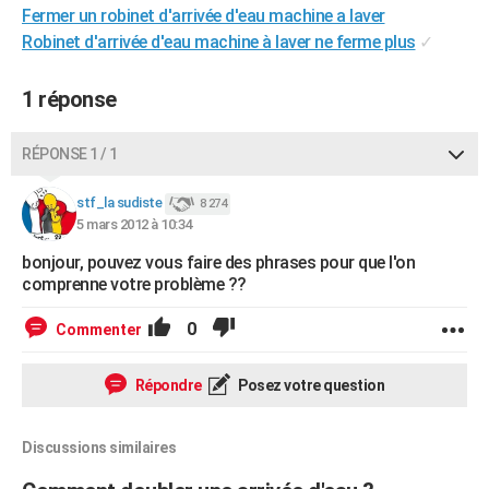
Fermer un robinet d'arrivée d'eau machine a laver
City break
Voyage de noces
Climat
Destinations
Voyage nature
Forum
+
PHOTO
Robinet d'arrivée d'eau machine à laver ne ferme plus
✓
GUIDES D'ACHAT
1 réponse
BONS PLANS
RÉPONSE 1 / 1
CARTE DE VOEUX
Carte Bonne année
Carte Pâques
Carte de Noël
Carte Saint-Valentin
Carte d'anniversaire
DICTIONNAIRE
stf_la sudiste
8 274
5 mars 2012 à 10:34
Biographies
Expressions
Dictionnaire
Citations
Proverbes
PROGRAMME TV
bonjour, pouvez vous faire des phrases pour que l'on
comprenne votre problème ??
COPAINS D'AVANT
0
Commenter
Se connecter
Collèges
Universités
Service militaire
S'inscrire
Lycées
Primaires
Entreprises
Avis de recherche
AVIS DE DÉCÈS
FORUM
Répondre
Posez votre question
Lifestyle
Sport
Television
Cinema
Bricolage
Culture
Auto
Voyage
Discussions similaires