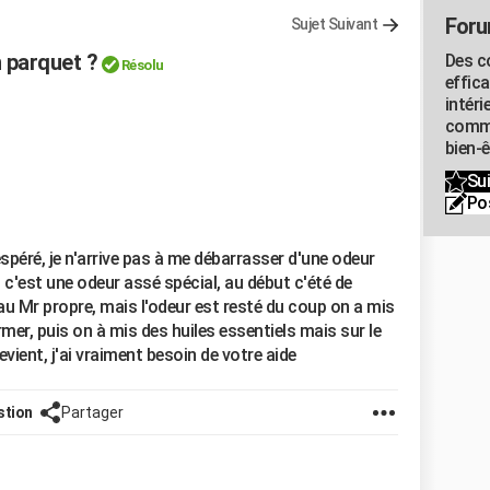
Foru
Sujet Suivant
 parquet ?
Des c
Résolu
effic
intéri
commu
bien-
Sui
Po
spéré, je n'arrive pas à me débarrasser d'une odeur
 c'est une odeur assé spécial, au début c'été de
 au Mr propre, mais l'odeur est resté du coup on a mis
ormer, puis on à mis des huiles essentiels mais sur le
vient, j'ai vraiment besoin de votre aide
stion
Partager