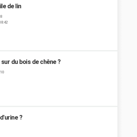
le de lin
28
18:42
sur du bois de chêne ?
:10
'urine ?