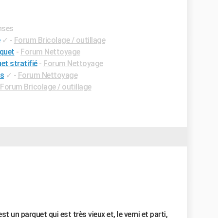
nses
✓
-
Forum Bricolage / outillage
rquet
-
Forum Nettoyage
et stratifié
-
Forum Nettoyage
es
✓
-
Forum Nettoyage
Forum Bricolage / outillage
t un parquet qui est très vieux et, le verni et parti,