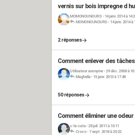
vernis sur bois impregne d hui
MOMONOUNOURS
-
14 janv. 2014 à 14:
MOMONOUNOURS
-
14 janv. 2014 à 
2 réponses
Comment enlever des tâches 
Utilisateur anonyme
-
29 déc. 2008 à 10
Maghella
-
15 janv. 2013 à 17:48
50 réponses
Comment éliminer une odeur d
c-la-cata
-
28 juil. 2011 à 10:11
Croco
-
7 sept. 2018 à 20:22