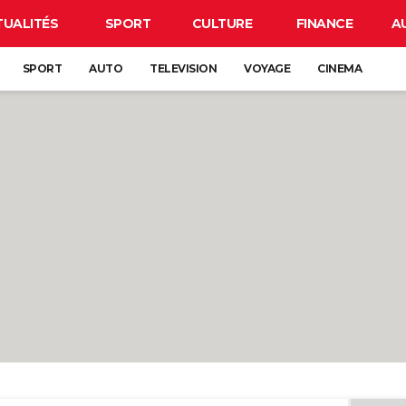
TUALITÉS
SPORT
CULTURE
FINANCE
A
SPORT
AUTO
TELEVISION
VOYAGE
CINEMA