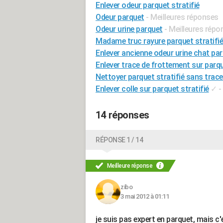
Enlever odeur parquet stratifié
Odeur parquet
- Meilleures réponses
Odeur urine parquet
- Meilleures répo
Madame truc rayure parquet stratifié
Enlever ancienne odeur urine chat pa
Enlever trace de frottement sur parqu
Nettoyer parquet stratifié sans trac
Enlever colle sur parquet stratifié
✓
-
14 réponses
RÉPONSE 1 / 14
Meilleure réponse
zibo
3 mai 2012 à 01:11
je suis pas expert en parquet, mais c'es