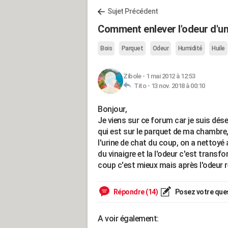
Sujet Précédent
Comment enlever l'odeur d'un
Bois
Parquet
Odeur
Humidité
Huile
Zibole
-
1 mai 2012 à 12:53
Tito -
13 nov. 2018 à 00:10
Bonjour,
Je viens sur ce forum car je suis dése
qui est sur le parquet de ma chambre,
l'urine de chat du coup, on a nettoyé
du vinaigre et la l'odeur c'est transf
coup c'est mieux mais après l'odeur re
Répondre (14)
Posez votre que
A voir également: