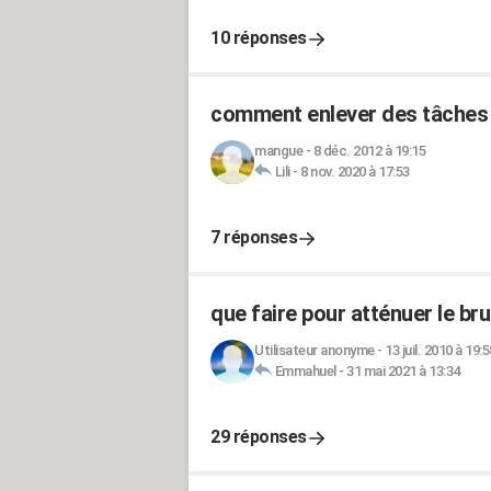
10 réponses
comment enlever des tâches d
mangue
-
8 déc. 2012 à 19:15
Lili
-
8 nov. 2020 à 17:53
7 réponses
que faire pour atténuer le brui
Utilisateur anonyme
-
13 juil. 2010 à 19:5
Emmahuel
-
31 mai 2021 à 13:34
29 réponses