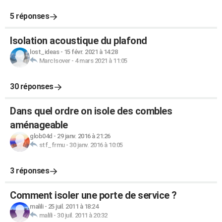
5 réponses
Isolation acoustique du plafond
lost_ideas
-
15 févr. 2021 à 14:28
MarcIsover
-
4 mars 2021 à 11:05
30 réponses
Dans quel ordre on isole des combles
aménageable
glob04d
-
29 janv. 2016 à 21:26
stf_frmu
-
30 janv. 2016 à 10:05
3 réponses
Comment isoler une porte de service ?
malili
-
25 juil. 2011 à 18:24
malili
-
30 juil. 2011 à 20:32