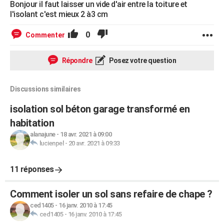
Bonjour il faut laisser un vide d'air entre la toiture et
l'isolant c'est mieux 2 à3 cm
0
Commenter
Répondre
Posez votre question
Discussions similaires
isolation sol béton garage transformé en
habitation
alanajune
-
18 avr. 2021 à 09:00
lucienpel
-
20 avr. 2021 à 09:33
11 réponses
Comment isoler un sol sans refaire de chape ?
ced1405
-
16 janv. 2010 à 17:45
ced1405
-
16 janv. 2010 à 17:45