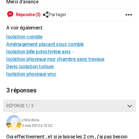
Merci d'avance
City break
Voyage de noces
Climat
Destinations
Voyage nature
Forum
+
PHOTO
Répondre (3)
Partager
GUIDES D'ACHAT
A voir également:
BONS PLANS
Isolation comble
Aménagement placard sous comble
CARTE DE VOEUX
Isolation bille polystyrène avis
✓
Carte Bonne année
Carte Pâques
Carte de Noël
Carte Saint-Valentin
Carte d'anniversaire
DICTIONNAIRE
Isolation phonique mur chambre sans travaux
Devis isolation toiture
Biographies
Expressions
Dictionnaire
Citations
Proverbes
PROGRAMME TV
Isolation phonique vmc
COPAINS D'AVANT
3 réponses
Se connecter
Collèges
Universités
Service militaire
S'inscrire
Lycées
Primaires
Entreprises
Avis de recherche
AVIS DE DÉCÈS
RÉPONSE 1 / 3
FORUM
Lifestyle
Sport
Television
Cinema
Bricolage
Culture
Auto
Voyage
chris ibiza
2 mai 2012 à 13:32
Oui effectivement , et si je laisse les 2 cm , j'ai pas besoin