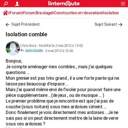
ACTUALITÉS
Forum
Forum Bricolage
Connexion
Construction et rénovation
S'inscrire
Isolation
Rechercher
Société
Education
Villes
Politique
Faits Divers
Monde
+
SPORT
Sujet Précédent
Sujet Suivant
Football
Cyclisme
Forum
Coupe du monde 2026
Tennis
Rugby
CULTURE
Isolation comble
TNT
Cinéma
Musique
Programme TV
Streaming
Sorties cinéma
+
FINANCE
Chris ibiza
-
Modifié le 2 mai 2012 à 13:02
KIDUGUEN
-
2 mai 2012 à 13:46
Impôts
Immobilier
Banque
Crédit
Retraite
Epargne
Risques naturels par ville
Assurance
AUTO
Bonjour,
Réserver un essai
Berlines
Forum auto
Essais
Citadines
SUV
+
HIGH-TECH
Je compte aménager mes combles , mais j'ai quelques
questions ...
Meilleur smartphone
Ordinateurs
Guide high-tech
Mobiles
Internet
Jeux vidéo
+
BRICOLAGE
Mon grenier est pas très grand , il a une forte pante qui ne
laisse pas beaucoup d'espace ...
Aménagement intérieur
Cuisine
Jardinage
+
Forum
Extérieur
Salle de bains
Rangement
WEEK-END
Mais j'ai quand même envi de l'isoler pour pouvoir faire une
pièce supplémentaire ...(de jeux , ou de musique ... )
Escapades
Expositions
Week-end nature
Guides de France
Patrimoine
Musées
+
LIFESTYLE
Le premier problème que je rencontre est que j'ai pas de
couche (sous toiture) sous mes ardoises ciment ...
Bien-être
Mode
+
Art de vivre
Loisirs
Modes de vie
SANTE
Donc finalement je vois directement mes ardoises ...Je ne
sais pas si on peut directement mettre de la laine de verre
Guide de la santé
Médicaments
+
Alimentation
Maladies
Sommeil
VOYAGE
sous ces ardoises ?